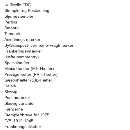
Uofficelle FDC
Stempler og Postale ting
Stjernestempler
Perfins
Småark
Temaark
Anlednings-mærker
By/Skibspost- Jernbane-Fragtmærker
Frankerings-mærker
Hæfte-sammentryk
Specialhæfter
Miniarkhæfter (MH-Hæfter)
Prestigehæfter (PRH-Hæfter)
Sæsonhæfter (SÆ-Hæfter)
Helark
Slesvig
Postfrimærker
Slesvig varianter
Færøerne
Stempler/breve før 1975
FÆ. 1919-1945
Frankeringsetiketter