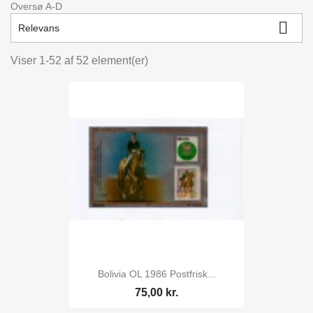
Oversø A-D
kr.
kr.

Relevans
Viser 1-52 af 52 element(er)
Bolivia OL 1986 Postfrisk...
75,00 kr.