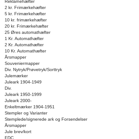
Reklamehæfter
2 kr. Frimærkehæfter
5 kr. Frimærkehæfter
10 kr. frimærkehæfter
20 kr. Frimærkehæfter
25 Øres automathæfter
1 Kr. Automathæfter
2 Kr. Automathæfter
10 Kr. Automathæfter
Årsmapper
Souveniermapper
Div. Nytryk/Prøvetryk/Sorttryk
Julemærker
Juleark 1904-1949
Div.
Juleark 1950-1999
Juleark 2000-
Enkeltmærker 1904-1951
Stempler og Varianter
Stemplede/signerede ark og Forsendelser
Årsmapper
Jule brev/kort
FDC