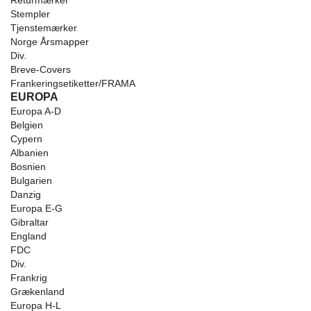
Returmærker
Stempler
Tjenstemærker
Norge Årsmapper
Div.
Breve-Covers
Frankeringsetiketter/FRAMA
EUROPA
Europa A-D
Belgien
Cypern
Albanien
Bosnien
Bulgarien
Danzig
Europa E-G
Gibraltar
England
FDC
Div.
Frankrig
Grækenland
Europa H-L