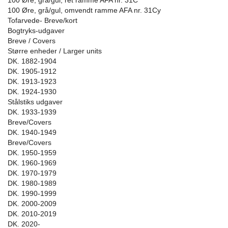
100 Øre, grå/gul, ret ramme AFA nr. 31C
100 Øre, grå/gul, omvendt ramme AFA nr. 31Cy
Tofarvede- Breve/kort
Bogtryks-udgaver
Breve / Covers
Større enheder / Larger units
DK. 1882-1904
DK. 1905-1912
DK. 1913-1923
DK. 1924-1930
Stålstiks udgaver
DK. 1933-1939
Breve/Covers
DK. 1940-1949
Breve/Covers
DK. 1950-1959
DK. 1960-1969
DK. 1970-1979
DK. 1980-1989
DK. 1990-1999
DK. 2000-2009
DK. 2010-2019
DK. 2020-