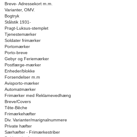
Breve- Adressekort m.m.
Varianter, OMV.
Bogtryk
Stålstik 1931-
Pragt-Luksus-stemplet
Tjenestemærker
Soldater frimærker
Portomærker
Porto-breve
Gebyr og Feriemærker
Postfærge-mærker
Enheder/blokke
Forsendelser m.m
Avisporto-mærker
Automatmærker
Frimærker med Reklamevedhæng
Breve/Covers
Tête-Bêche
Frimærkehæfter
Div. Varianter/marignalnummere
Private hæfter
Særhæfter - Frimærkestriber