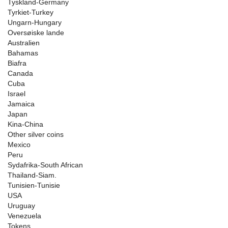
Tyskland-Germany
Tyrkiet-Turkey
Ungarn-Hungary
Oversøiske lande
Australien
Bahamas
Biafra
Canada
Cuba
Israel
Jamaica
Japan
Kina-China
Other silver coins
Mexico
Peru
Sydafrika-South African
Thailand-Siam.
Tunisien-Tunisie
USA
Uruguay
Venezuela
Tokens