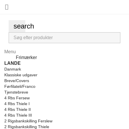

search
Menu
Menu
Frimærker
Back
LANDE
Danmark
Klassiske udgaver
Breve/Covers
Førfilateli/Franco
Tjenstebreve
4 Rbs Fersew
4 Rbs Thiele I
4 Rbs Thiele II
4 Rbs Thiele III
2 Rigsbankskilling Ferslew
2 Rigsbankskilling Thiele