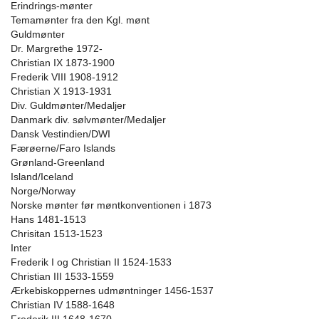
Erindrings-mønter
Temamønter fra den Kgl. mønt
Guldmønter
Dr. Margrethe 1972-
Christian IX 1873-1900
Frederik VIII 1908-1912
Christian X 1913-1931
Div. Guldmønter/Medaljer
Danmark div. sølvmønter/Medaljer
Dansk Vestindien/DWI
Færøerne/Faro Islands
Grønland-Greenland
Island/Iceland
Norge/Norway
Norske mønter før møntkonventionen i 1873
Hans 1481-1513
Chrisitan 1513-1523
Inter
Frederik I og Christian II 1524-1533
Christian III 1533-1559
Ærkebiskoppernes udmøntninger 1456-1537
Christian IV 1588-1648