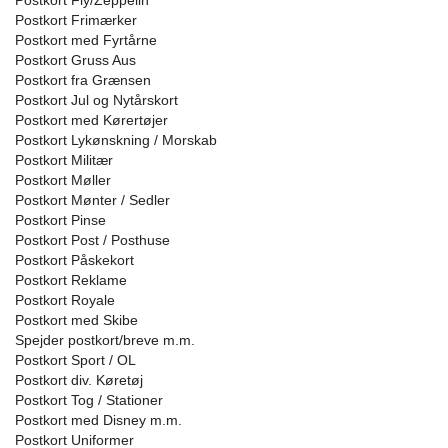
Postkort Fly/Zeppelin
Postkort Frimærker
Postkort med Fyrtårne
Postkort Gruss Aus
Postkort fra Grænsen
Postkort Jul og Nytårskort
Postkort med Kørertøjer
Postkort Lykønskning / Morskab
Postkort Militær
Postkort Møller
Postkort Mønter / Sedler
Postkort Pinse
Postkort Post / Posthuse
Postkort Påskekort
Postkort Reklame
Postkort Royale
Postkort med Skibe
Spejder postkort/breve m.m.
Postkort Sport / OL
Postkort div. Køretøj
Postkort Tog / Stationer
Postkort med Disney m.m.
Postkort Uniformer