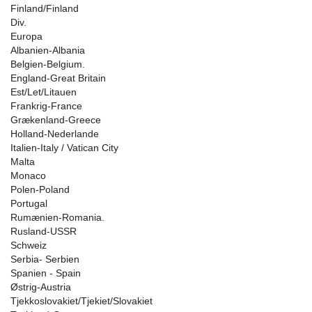
Finland/Finland
Div.
Europa
Albanien-Albania
Belgien-Belgium.
England-Great Britain
Est/Let/Litauen
Frankrig-France
Grækenland-Greece
Holland-Nederlande
Italien-Italy / Vatican City
Malta
Monaco
Polen-Poland
Portugal
Rumænien-Romania.
Rusland-USSR
Schweiz
Serbia- Serbien
Spanien - Spain
Østrig-Austria
Tjekkoslovakiet/Tjekiet/Slovakiet