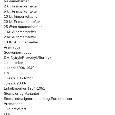
Reklamehæfter
2 kr. Frimærkehæfter
5 kr. Frimærkehæfter
10 kr. frimærkehæfter
20 kr. Frimærkehæfter
25 Øres automathæfter
1 Kr. Automathæfter
2 Kr. Automathæfter
10 Kr. Automathæfter
Årsmapper
Souveniermapper
Div. Nytryk/Prøvetryk/Sorttryk
Julemærker
Juleark 1904-1949
Div.
Juleark 1950-1999
Juleark 2000-
Enkeltmærker 1904-1951
Stempler og Varianter
Stemplede/signerede ark og Forsendelser
Årsmapper
Jule brev/kort
FDC