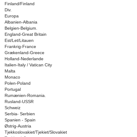
Finland/Finland
Div.
Europa
Albanien-Albania
Belgien-Belgium.
England-Great Britain
Est/Let/Litauen
Frankrig-France
Grækenland-Greece
Holland-Nederlande
Italien-Italy / Vatican City
Malta
Monaco
Polen-Poland
Portugal
Rumænien-Romania.
Rusland-USSR
Schweiz
Serbia- Serbien
Spanien - Spain
Østrig-Austria
Tjekkoslovakiet/Tjekiet/Slovakiet