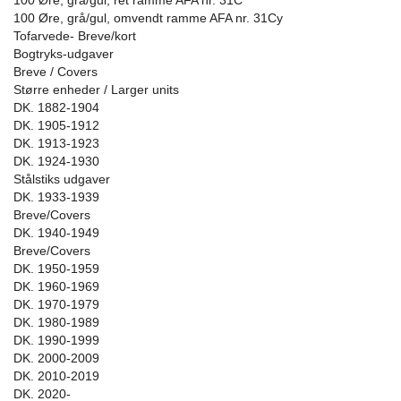
100 Øre, grå/gul, ret ramme AFA nr. 31C
100 Øre, grå/gul, omvendt ramme AFA nr. 31Cy
Tofarvede- Breve/kort
Bogtryks-udgaver
Breve / Covers
Større enheder / Larger units
DK. 1882-1904
DK. 1905-1912
DK. 1913-1923
DK. 1924-1930
Stålstiks udgaver
DK. 1933-1939
Breve/Covers
DK. 1940-1949
Breve/Covers
DK. 1950-1959
DK. 1960-1969
DK. 1970-1979
DK. 1980-1989
DK. 1990-1999
DK. 2000-2009
DK. 2010-2019
DK. 2020-