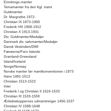
Erindrings-mønter
Temamønter fra den Kgl. mønt
Guldmønter
Dr. Margrethe 1972-
Christian IX 1873-1900
Frederik VIII 1908-1912
Christian X 1913-1931
Div. Guldmønter/Medaljer
Danmark div. sølvmønter/Medaljer
Dansk Vestindien/DWI
Færøerne/Faro Islands
Grønland-Greenland
Island/Iceland
Norge/Norway
Norske mønter før møntkonventionen i 1873
Hans 1481-1513
Chrisitan 1513-1523
Inter
Frederik I og Christian II 1524-1533
Christian III 1533-1559
Ærkebiskoppernes udmøntninger 1456-1537
Christian IV 1588-1648