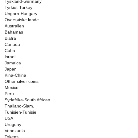
Tyskland-Germany
Tyrkiet-Turkey
Ungarn-Hungary
Oversøiske lande
Australien
Bahamas
Biafra
Canada
Cuba
Israel
Jamaica
Japan
Kina-China
Other silver coins
Mexico
Peru
Sydafrika-South African
Thailand-Siam.
Tunisien-Tunisie
USA
Uruguay
Venezuela
Tokens