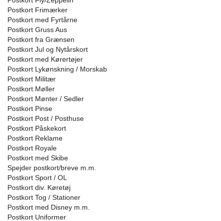
Postkort Fly/Zeppelin
Postkort Frimærker
Postkort med Fyrtårne
Postkort Gruss Aus
Postkort fra Grænsen
Postkort Jul og Nytårskort
Postkort med Kørertøjer
Postkort Lykønskning / Morskab
Postkort Militær
Postkort Møller
Postkort Mønter / Sedler
Postkort Pinse
Postkort Post / Posthuse
Postkort Påskekort
Postkort Reklame
Postkort Royale
Postkort med Skibe
Spejder postkort/breve m.m.
Postkort Sport / OL
Postkort div. Køretøj
Postkort Tog / Stationer
Postkort med Disney m.m.
Postkort Uniformer