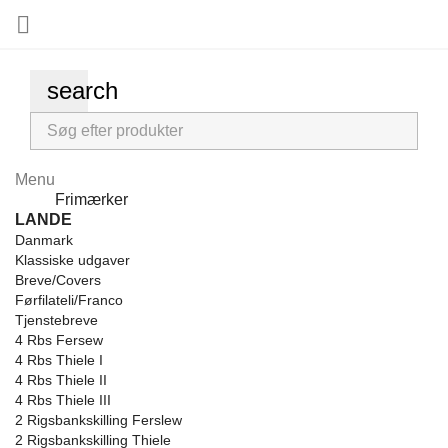

search
Menu
Menu
Frimærker
Back
LANDE
Danmark
Klassiske udgaver
Breve/Covers
Førfilateli/Franco
Tjenstebreve
4 Rbs Fersew
4 Rbs Thiele I
4 Rbs Thiele II
4 Rbs Thiele III
2 Rigsbankskilling Ferslew
2 Rigsbankskilling Thiele