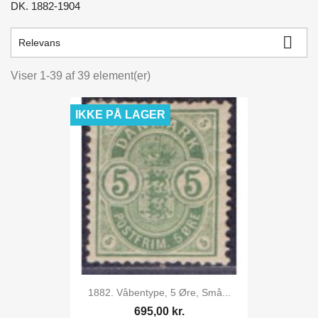
DK. 1882-1904
kr.
kr.

Relevans
Viser 1-39 af 39 element(er)
IKKE PÅ LAGER
1882. Våbentype, 5 Øre, Små...
695,00 kr.