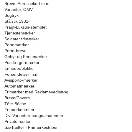
Breve- Adressekort m.m.
Varianter, OMV.
Bogtryk
Stålstik 1931-
Pragt-Luksus-stemplet
Tjenestemærker
Soldater frimærker
Portomærker
Porto-breve
Gebyr og Feriemærker
Postfærge-mærker
Enheder/blokke
Forsendelser m.m
Avisporto-mærker
Automatmærker
Frimærker med Reklamevedhæng
Breve/Covers
Tête-Bêche
Frimærkehæfter
Div. Varianter/marignalnummere
Private hæfter
Særhæfter - Frimærkestriber