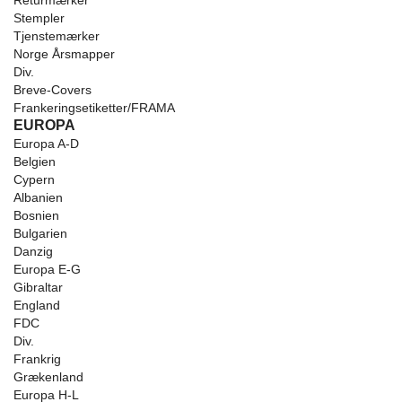
Returmærker
Stempler
Tjenstemærker
Norge Årsmapper
Div.
Breve-Covers
Frankeringsetiketter/FRAMA
EUROPA
Europa A-D
Belgien
Cypern
Albanien
Bosnien
Bulgarien
Danzig
Europa E-G
Gibraltar
England
FDC
Div.
Frankrig
Grækenland
Europa H-L