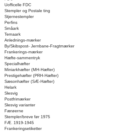
Uofficelle FDC
Stempler og Postale ting
Stjernestempler
Perfins
Småark
Temaark
Anlednings-mærker
By/Skibspost- Jernbane-Fragtmærker
Frankerings-mærker
Hæfte-sammentryk
Specialhæfter
Miniarkhæfter (MH-Hæfter)
Prestigehæfter (PRH-Hæfter)
Sæsonhæfter (SÆ-Hæfter)
Helark
Slesvig
Postfrimærker
Slesvig varianter
Færøerne
Stempler/breve før 1975
FÆ. 1919-1945
Frankeringsetiketter