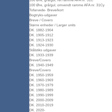
100 Øre, grå/gul, ret ramme AFA nr. 31C
100 Øre, grå/gul, omvendt ramme AFA nr. 31Cy
Tofarvede- Breve/kort
Bogtryks-udgaver
Breve / Covers
Større enheder / Larger units
DK. 1882-1904
DK. 1905-1912
DK. 1913-1923
DK. 1924-1930
Stålstiks udgaver
DK. 1933-1939
Breve/Covers
DK. 1940-1949
Breve/Covers
DK. 1950-1959
DK. 1960-1969
DK. 1970-1979
DK. 1980-1989
DK. 1990-1999
DK. 2000-2009
DK. 2010-2019
DK. 2020-