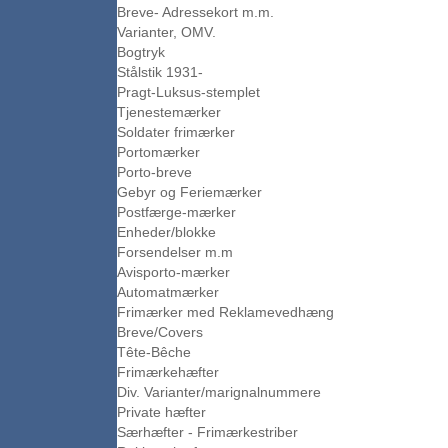
Breve- Adressekort m.m.
Varianter, OMV.
Bogtryk
Stålstik 1931-
Pragt-Luksus-stemplet
Tjenestemærker
Soldater frimærker
Portomærker
Porto-breve
Gebyr og Feriemærker
Postfærge-mærker
Enheder/blokke
Forsendelser m.m
Avisporto-mærker
Automatmærker
Frimærker med Reklamevedhæng
Breve/Covers
Tête-Bêche
Frimærkehæfter
Div. Varianter/marignalnummere
Private hæfter
Særhæfter - Frimærkestriber