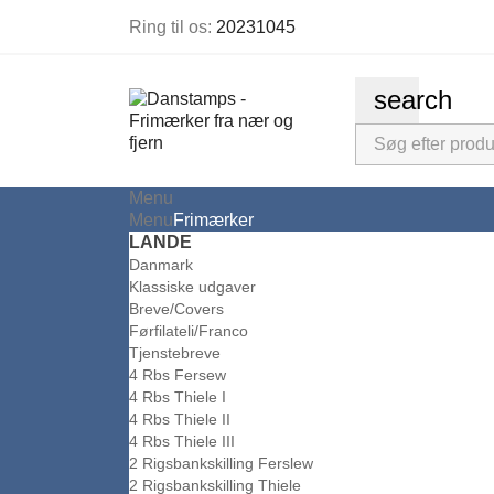
Ring til os:
20231045
search
Menu
Menu
Frimærker
LANDE
Danmark
Klassiske udgaver
Breve/Covers
Førfilateli/Franco
Tjenstebreve
4 Rbs Fersew
4 Rbs Thiele I
4 Rbs Thiele II
4 Rbs Thiele III
2 Rigsbankskilling Ferslew
2 Rigsbankskilling Thiele