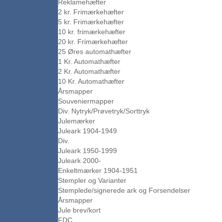
Reklamehæfter
2 kr. Frimærkehæfter
5 kr. Frimærkehæfter
10 kr. frimærkehæfter
20 kr. Frimærkehæfter
25 Øres automathæfter
1 Kr. Automathæfter
2 Kr. Automathæfter
10 Kr. Automathæfter
Årsmapper
Souveniermapper
Div. Nytryk/Prøvetryk/Sorttryk
Julemærker
Juleark 1904-1949
Div.
Juleark 1950-1999
Juleark 2000-
Enkeltmærker 1904-1951
Stempler og Varianter
Stemplede/signerede ark og Forsendelser
Årsmapper
Jule brev/kort
FDC