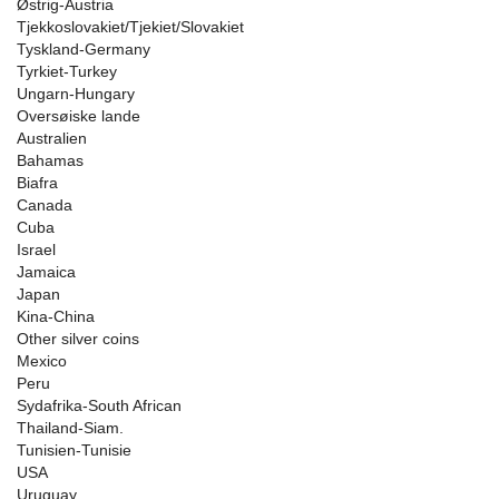
Østrig-Austria
Tjekkoslovakiet/Tjekiet/Slovakiet
Tyskland-Germany
Tyrkiet-Turkey
Ungarn-Hungary
Oversøiske lande
Australien
Bahamas
Biafra
Canada
Cuba
Israel
Jamaica
Japan
Kina-China
Other silver coins
Mexico
Peru
Sydafrika-South African
Thailand-Siam.
Tunisien-Tunisie
USA
Uruguay