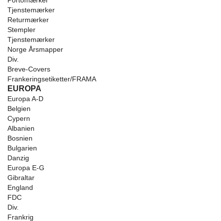
Portomærker
Tjenstemærker
Returmærker
Stempler
Tjenstemærker
Norge Årsmapper
Div.
Breve-Covers
Frankeringsetiketter/FRAMA
EUROPA
Europa A-D
Belgien
Cypern
Albanien
Bosnien
Bulgarien
Danzig
Europa E-G
Gibraltar
England
FDC
Div.
Frankrig