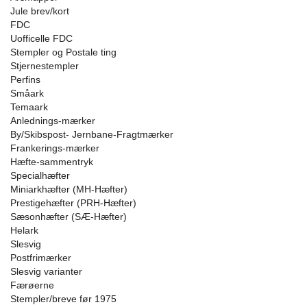
Jule brev/kort
FDC
Uofficelle FDC
Stempler og Postale ting
Stjernestempler
Perfins
Småark
Temaark
Anlednings-mærker
By/Skibspost- Jernbane-Fragtmærker
Frankerings-mærker
Hæfte-sammentryk
Specialhæfter
Miniarkhæfter (MH-Hæfter)
Prestigehæfter (PRH-Hæfter)
Sæsonhæfter (SÆ-Hæfter)
Helark
Slesvig
Postfrimærker
Slesvig varianter
Færøerne
Stempler/breve før 1975