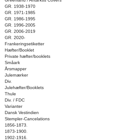
Greenland / Antarktis Covers
GR. 1938-1970
GR. 1971-1985
GR. 1986-1995
GR. 1996-2005
GR. 2006-2019
GR. 2020-
Frankeringsetiketter
Hæfter/Booklet
Private hæfter/booklets
Småark
Årsmapper
Julemærker
Div.
Julehæfter/Booklets
Thule
Div. / FDC
Varianter
Dansk Vestindien
Stempler-Cancelations
1856-1873.
1873-1900.
1902-1916.