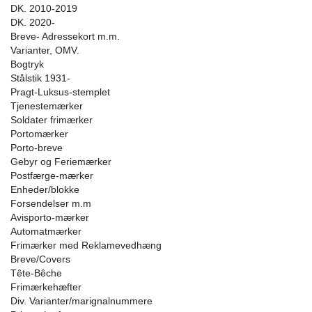
DK. 2010-2019
DK. 2020-
Breve- Adressekort m.m.
Varianter, OMV.
Bogtryk
Stålstik 1931-
Pragt-Luksus-stemplet
Tjenestemærker
Soldater frimærker
Portomærker
Porto-breve
Gebyr og Feriemærker
Postfærge-mærker
Enheder/blokke
Forsendelser m.m
Avisporto-mærker
Automatmærker
Frimærker med Reklamevedhæng
Breve/Covers
Tête-Bêche
Frimærkehæfter
Div. Varianter/marignalnummere