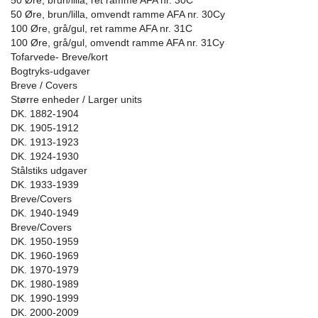
50 Øre, brun/lilla, ret ramme AFA nr. 30C
50 Øre, brun/lilla, omvendt ramme AFA nr. 30Cy
100 Øre, grå/gul, ret ramme AFA nr. 31C
100 Øre, grå/gul, omvendt ramme AFA nr. 31Cy
Tofarvede- Breve/kort
Bogtryks-udgaver
Breve / Covers
Større enheder / Larger units
DK. 1882-1904
DK. 1905-1912
DK. 1913-1923
DK. 1924-1930
Stålstiks udgaver
DK. 1933-1939
Breve/Covers
DK. 1940-1949
Breve/Covers
DK. 1950-1959
DK. 1960-1969
DK. 1970-1979
DK. 1980-1989
DK. 1990-1999
DK. 2000-2009