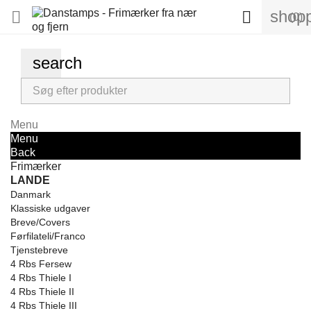
shopp


(0)
search
Menu
Menu
Back
Frimærker
LANDE
Danmark
Klassiske udgaver
Breve/Covers
Førfilateli/Franco
Tjenstebreve
4 Rbs Fersew
4 Rbs Thiele I
4 Rbs Thiele II
4 Rbs Thiele III