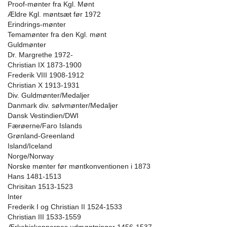
Proof-mønter fra Kgl. Mønt
Ældre Kgl. møntsæt før 1972
Erindrings-mønter
Temamønter fra den Kgl. mønt
Guldmønter
Dr. Margrethe 1972-
Christian IX 1873-1900
Frederik VIII 1908-1912
Christian X 1913-1931
Div. Guldmønter/Medaljer
Danmark div. sølvmønter/Medaljer
Dansk Vestindien/DWI
Færøerne/Faro Islands
Grønland-Greenland
Island/Iceland
Norge/Norway
Norske mønter før møntkonventionen i 1873
Hans 1481-1513
Chrisitan 1513-1523
Inter
Frederik I og Christian II 1524-1533
Christian III 1533-1559