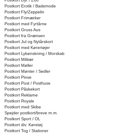
Postkort Dyr / Zoo
Postkort Erotik / Bademode
Postkort Fly/Zeppelin
Postkort Frimærker
Postkort med Fyrtårne
Postkort Gruss Aus
Postkort fra Grænsen
Postkort Jul og Nytårskort
Postkort med Kørertøjer
Postkort Lykønskning / Morskab
Postkort Militær
Postkort Møller
Postkort Mønter / Sedler
Postkort Pinse
Postkort Post / Posthuse
Postkort Påskekort
Postkort Reklame
Postkort Royale
Postkort med Skibe
Spejder postkort/breve m.m.
Postkort Sport / OL
Postkort div. Køretøj
Postkort Tog / Stationer