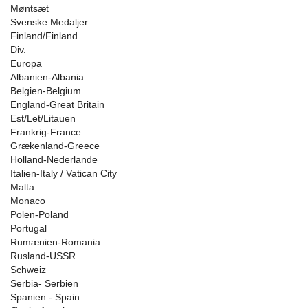
Møntsæt
Svenske Medaljer
Finland/Finland
Div.
Europa
Albanien-Albania
Belgien-Belgium.
England-Great Britain
Est/Let/Litauen
Frankrig-France
Grækenland-Greece
Holland-Nederlande
Italien-Italy / Vatican City
Malta
Monaco
Polen-Poland
Portugal
Rumænien-Romania.
Rusland-USSR
Schweiz
Serbia- Serbien
Spanien - Spain