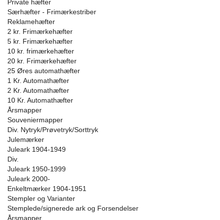
Private hæfter
Særhæfter - Frimærkestriber
Reklamehæfter
2 kr. Frimærkehæfter
5 kr. Frimærkehæfter
10 kr. frimærkehæfter
20 kr. Frimærkehæfter
25 Øres automathæfter
1 Kr. Automathæfter
2 Kr. Automathæfter
10 Kr. Automathæfter
Årsmapper
Souveniermapper
Div. Nytryk/Prøvetryk/Sorttryk
Julemærker
Juleark 1904-1949
Div.
Juleark 1950-1999
Juleark 2000-
Enkeltmærker 1904-1951
Stempler og Varianter
Stemplede/signerede ark og Forsendelser
Årsmapper