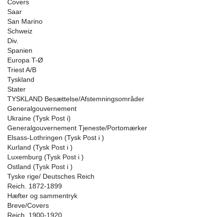
Covers
Saar
San Marino
Schweiz
Div.
Spanien
Europa T-Ø
Triest A/B
Tyskland
Stater
TYSKLAND Besættelse/Afstemningsområder
Generalgouvernement
Ukraine (Tysk Post i)
Generalgouvernement Tjeneste/Portomærker
Elsass-Lothringen (Tysk Post i )
Kurland (Tysk Post i )
Luxemburg (Tysk Post i )
Ostland (Tysk Post i )
Tyske rige/ Deutsches Reich
Reich. 1872-1899
Hæfter og sammentryk
Breve/Covers
Reich. 1900-1920