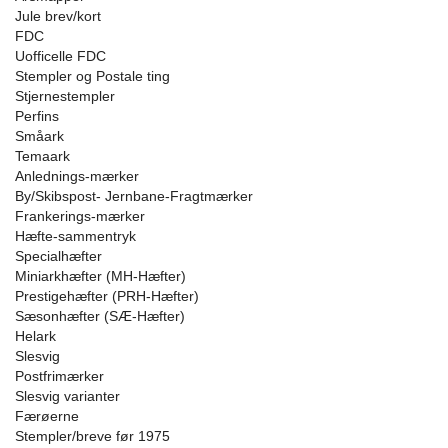
Jule brev/kort
FDC
Uofficelle FDC
Stempler og Postale ting
Stjernestempler
Perfins
Småark
Temaark
Anlednings-mærker
By/Skibspost- Jernbane-Fragtmærker
Frankerings-mærker
Hæfte-sammentryk
Specialhæfter
Miniarkhæfter (MH-Hæfter)
Prestigehæfter (PRH-Hæfter)
Sæsonhæfter (SÆ-Hæfter)
Helark
Slesvig
Postfrimærker
Slesvig varianter
Færøerne
Stempler/breve før 1975