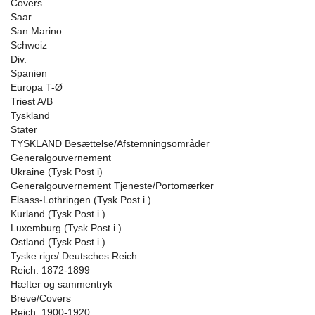
Covers
Saar
San Marino
Schweiz
Div.
Spanien
Europa T-Ø
Triest A/B
Tyskland
Stater
TYSKLAND Besættelse/Afstemningsområder
Generalgouvernement
Ukraine (Tysk Post i)
Generalgouvernement Tjeneste/Portomærker
Elsass-Lothringen (Tysk Post i )
Kurland (Tysk Post i )
Luxemburg (Tysk Post i )
Ostland (Tysk Post i )
Tyske rige/ Deutsches Reich
Reich. 1872-1899
Hæfter og sammentryk
Breve/Covers
Reich. 1900-1920