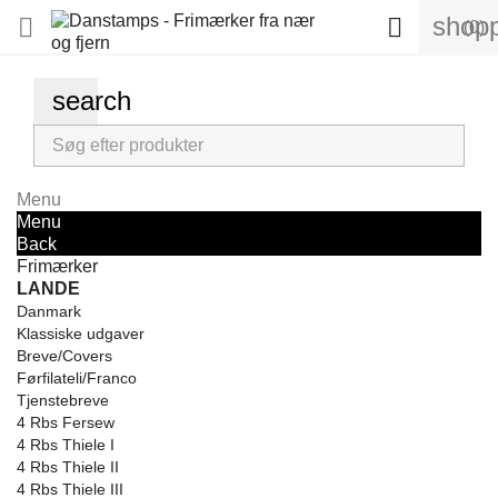
shopp


(0)
search
Menu
Menu
Back
Frimærker
LANDE
Danmark
Klassiske udgaver
Breve/Covers
Førfilateli/Franco
Tjenstebreve
4 Rbs Fersew
4 Rbs Thiele I
4 Rbs Thiele II
4 Rbs Thiele III