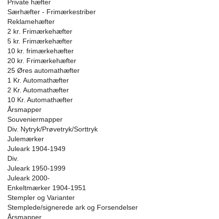
Private hæfter
Særhæfter - Frimærkestriber
Reklamehæfter
2 kr. Frimærkehæfter
5 kr. Frimærkehæfter
10 kr. frimærkehæfter
20 kr. Frimærkehæfter
25 Øres automathæfter
1 Kr. Automathæfter
2 Kr. Automathæfter
10 Kr. Automathæfter
Årsmapper
Souveniermapper
Div. Nytryk/Prøvetryk/Sorttryk
Julemærker
Juleark 1904-1949
Div.
Juleark 1950-1999
Juleark 2000-
Enkeltmærker 1904-1951
Stempler og Varianter
Stemplede/signerede ark og Forsendelser
Årsmapper