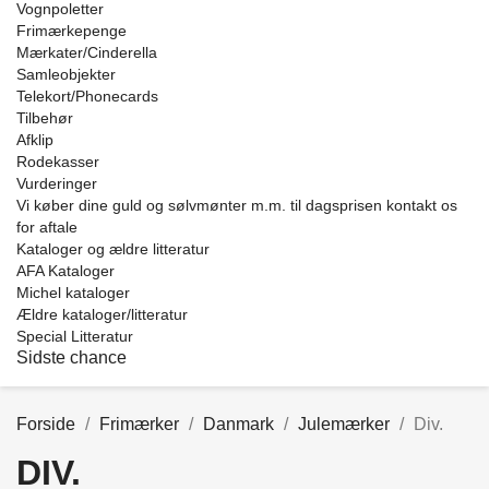
Vognpoletter
Frimærkepenge
Mærkater/Cinderella
Samleobjekter
Telekort/Phonecards
Tilbehør
Afklip
Rodekasser
Vurderinger
Vi køber dine guld og sølvmønter m.m. til dagsprisen kontakt os
for aftale
Kataloger og ældre litteratur
AFA Kataloger
Michel kataloger
Ældre kataloger/litteratur
Special Litteratur
Sidste chance
Forside
Frimærker
Danmark
Julemærker
Div.
DIV.