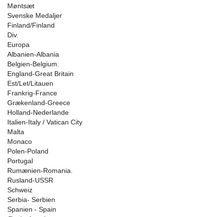
Møntsæt
Svenske Medaljer
Finland/Finland
Div.
Europa
Albanien-Albania
Belgien-Belgium.
England-Great Britain
Est/Let/Litauen
Frankrig-France
Grækenland-Greece
Holland-Nederlande
Italien-Italy / Vatican City
Malta
Monaco
Polen-Poland
Portugal
Rumænien-Romania.
Rusland-USSR
Schweiz
Serbia- Serbien
Spanien - Spain