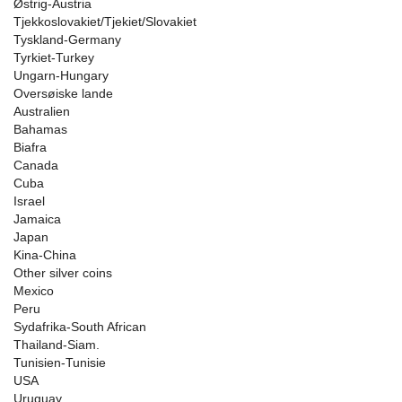
Østrig-Austria
Tjekkoslovakiet/Tjekiet/Slovakiet
Tyskland-Germany
Tyrkiet-Turkey
Ungarn-Hungary
Oversøiske lande
Australien
Bahamas
Biafra
Canada
Cuba
Israel
Jamaica
Japan
Kina-China
Other silver coins
Mexico
Peru
Sydafrika-South African
Thailand-Siam.
Tunisien-Tunisie
USA
Uruguay