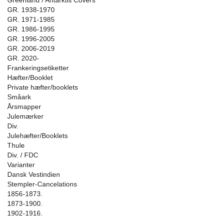
Greenland / Antarktis Covers
GR. 1938-1970
GR. 1971-1985
GR. 1986-1995
GR. 1996-2005
GR. 2006-2019
GR. 2020-
Frankeringsetiketter
Hæfter/Booklet
Private hæfter/booklets
Småark
Årsmapper
Julemærker
Div.
Julehæfter/Booklets
Thule
Div. / FDC
Varianter
Dansk Vestindien
Stempler-Cancelations
1856-1873.
1873-1900.
1902-1916.