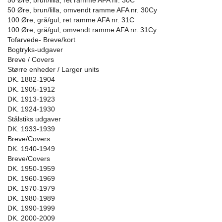
50 Øre, brun/lilla, ret ramme AFA nr. 30C
50 Øre, brun/lilla, omvendt ramme AFA nr. 30Cy
100 Øre, grå/gul, ret ramme AFA nr. 31C
100 Øre, grå/gul, omvendt ramme AFA nr. 31Cy
Tofarvede- Breve/kort
Bogtryks-udgaver
Breve / Covers
Større enheder / Larger units
DK. 1882-1904
DK. 1905-1912
DK. 1913-1923
DK. 1924-1930
Stålstiks udgaver
DK. 1933-1939
Breve/Covers
DK. 1940-1949
Breve/Covers
DK. 1950-1959
DK. 1960-1969
DK. 1970-1979
DK. 1980-1989
DK. 1990-1999
DK. 2000-2009