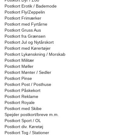
Postkort Dyr / Zoo
Postkort Erotik / Bademode
Postkort Fly/Zeppelin
Postkort Frimærker
Postkort med Fyrtårne
Postkort Gruss Aus
Postkort fra Grænsen
Postkort Jul og Nytårskort
Postkort med Kørertøjer
Postkort Lykønskning / Morskab
Postkort Militær
Postkort Møller
Postkort Mønter / Sedler
Postkort Pinse
Postkort Post / Posthuse
Postkort Påskekort
Postkort Reklame
Postkort Royale
Postkort med Skibe
Spejder postkort/breve m.m.
Postkort Sport / OL
Postkort div. Køretøj
Postkort Tog / Stationer