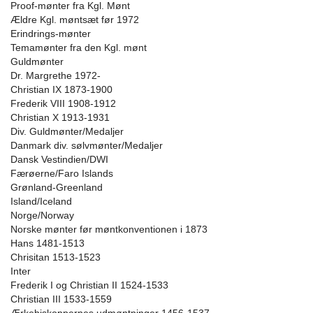
Proof-mønter fra Kgl. Mønt
Ældre Kgl. møntsæt før 1972
Erindrings-mønter
Temamønter fra den Kgl. mønt
Guldmønter
Dr. Margrethe 1972-
Christian IX 1873-1900
Frederik VIII 1908-1912
Christian X 1913-1931
Div. Guldmønter/Medaljer
Danmark div. sølvmønter/Medaljer
Dansk Vestindien/DWI
Færøerne/Faro Islands
Grønland-Greenland
Island/Iceland
Norge/Norway
Norske mønter før møntkonventionen i 1873
Hans 1481-1513
Chrisitan 1513-1523
Inter
Frederik I og Christian II 1524-1533
Christian III 1533-1559