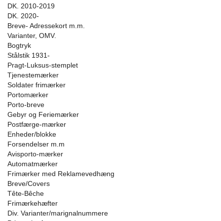
DK. 2010-2019
DK. 2020-
Breve- Adressekort m.m.
Varianter, OMV.
Bogtryk
Stålstik 1931-
Pragt-Luksus-stemplet
Tjenestemærker
Soldater frimærker
Portomærker
Porto-breve
Gebyr og Feriemærker
Postfærge-mærker
Enheder/blokke
Forsendelser m.m
Avisporto-mærker
Automatmærker
Frimærker med Reklamevedhæng
Breve/Covers
Tête-Bêche
Frimærkehæfter
Div. Varianter/marignalnummere