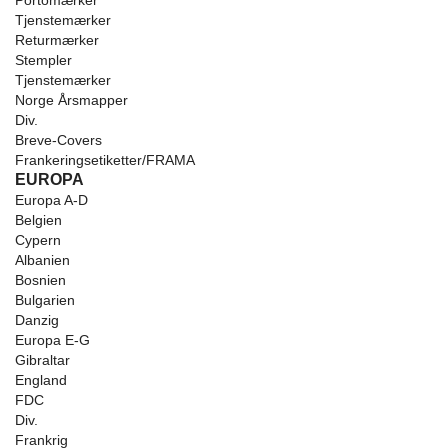
Portomærker
Tjenstemærker
Returmærker
Stempler
Tjenstemærker
Norge Årsmapper
Div.
Breve-Covers
Frankeringsetiketter/FRAMA
EUROPA
Europa A-D
Belgien
Cypern
Albanien
Bosnien
Bulgarien
Danzig
Europa E-G
Gibraltar
England
FDC
Div.
Frankrig