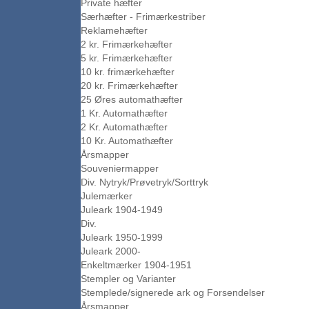
Private hæfter
Særhæfter - Frimærkestriber
Reklamehæfter
2 kr. Frimærkehæfter
5 kr. Frimærkehæfter
10 kr. frimærkehæfter
20 kr. Frimærkehæfter
25 Øres automathæfter
1 Kr. Automathæfter
2 Kr. Automathæfter
10 Kr. Automathæfter
Årsmapper
Souveniermapper
Div. Nytryk/Prøvetryk/Sorttryk
Julemærker
Juleark 1904-1949
Div.
Juleark 1950-1999
Juleark 2000-
Enkeltmærker 1904-1951
Stempler og Varianter
Stemplede/signerede ark og Forsendelser
Årsmapper