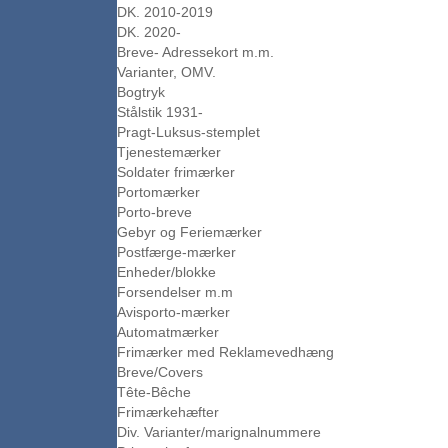
DK. 2010-2019
DK. 2020-
Breve- Adressekort m.m.
Varianter, OMV.
Bogtryk
Stålstik 1931-
Pragt-Luksus-stemplet
Tjenestemærker
Soldater frimærker
Portomærker
Porto-breve
Gebyr og Feriemærker
Postfærge-mærker
Enheder/blokke
Forsendelser m.m
Avisporto-mærker
Automatmærker
Frimærker med Reklamevedhæng
Breve/Covers
Tête-Bêche
Frimærkehæfter
Div. Varianter/marignalnummere