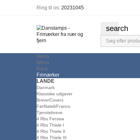
Ring til os:
20231045
search
Menu
Menu
Back
Frimærker
LANDE
Danmark
Klassiske udgaver
Breve/Covers
Førfilateli/Franco
Tjenstebreve
4 Rbs Fersew
4 Rbs Thiele I
4 Rbs Thiele II
4 Rbs Thiele III