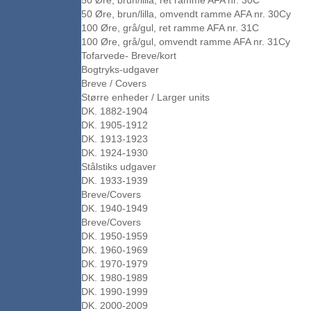
50 Øre, brun/lilla, ret ramme AFA nr. 30C
50 Øre, brun/lilla, omvendt ramme AFA nr. 30Cy
100 Øre, grå/gul, ret ramme AFA nr. 31C
100 Øre, grå/gul, omvendt ramme AFA nr. 31Cy
Tofarvede- Breve/kort
Bogtryks-udgaver
Breve / Covers
Større enheder / Larger units
DK. 1882-1904
DK. 1905-1912
DK. 1913-1923
DK. 1924-1930
Stålstiks udgaver
DK. 1933-1939
Breve/Covers
DK. 1940-1949
Breve/Covers
DK. 1950-1959
DK. 1960-1969
DK. 1970-1979
DK. 1980-1989
DK. 1990-1999
DK. 2000-2009