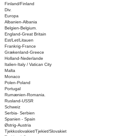
Finland/Finland
Div.
Europa
Albanien-Albania
Belgien-Belgium.
England-Great Britain
Est/Let/Litauen
Frankrig-France
Grækenland-Greece
Holland-Nederlande
Italien-Italy / Vatican City
Malta
Monaco
Polen-Poland
Portugal
Rumænien-Romania.
Rusland-USSR
Schweiz
Serbia- Serbien
Spanien - Spain
Østrig-Austria
Tjekkoslovakiet/Tjekiet/Slovakiet