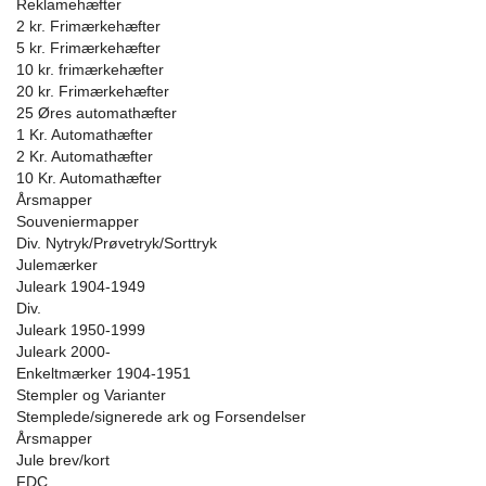
Reklamehæfter
2 kr. Frimærkehæfter
5 kr. Frimærkehæfter
10 kr. frimærkehæfter
20 kr. Frimærkehæfter
25 Øres automathæfter
1 Kr. Automathæfter
2 Kr. Automathæfter
10 Kr. Automathæfter
Årsmapper
Souveniermapper
Div. Nytryk/Prøvetryk/Sorttryk
Julemærker
Juleark 1904-1949
Div.
Juleark 1950-1999
Juleark 2000-
Enkeltmærker 1904-1951
Stempler og Varianter
Stemplede/signerede ark og Forsendelser
Årsmapper
Jule brev/kort
FDC