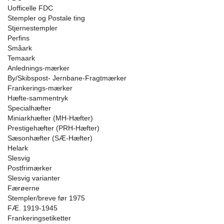
Uofficelle FDC
Stempler og Postale ting
Stjernestempler
Perfins
Småark
Temaark
Anlednings-mærker
By/Skibspost- Jernbane-Fragtmærker
Frankerings-mærker
Hæfte-sammentryk
Specialhæfter
Miniarkhæfter (MH-Hæfter)
Prestigehæfter (PRH-Hæfter)
Sæsonhæfter (SÆ-Hæfter)
Helark
Slesvig
Postfrimærker
Slesvig varianter
Færøerne
Stempler/breve før 1975
FÆ. 1919-1945
Frankeringsetiketter