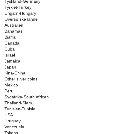
Tyskland-Germany
Tyrkiet-Turkey
Ungarn-Hungary
Oversøiske lande
Australien
Bahamas
Biafra
Canada
Cuba
Israel
Jamaica
Japan
Kina-China
Other silver coins
Mexico
Peru
Sydafrika-South African
Thailand-Siam.
Tunisien-Tunisie
USA
Uruguay
Venezuela
Tokens