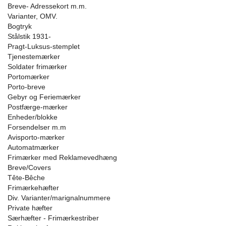
Breve- Adressekort m.m.
Varianter, OMV.
Bogtryk
Stålstik 1931-
Pragt-Luksus-stemplet
Tjenestemærker
Soldater frimærker
Portomærker
Porto-breve
Gebyr og Feriemærker
Postfærge-mærker
Enheder/blokke
Forsendelser m.m
Avisporto-mærker
Automatmærker
Frimærker med Reklamevedhæng
Breve/Covers
Tête-Bêche
Frimærkehæfter
Div. Varianter/marignalnummere
Private hæfter
Særhæfter - Frimærkestriber