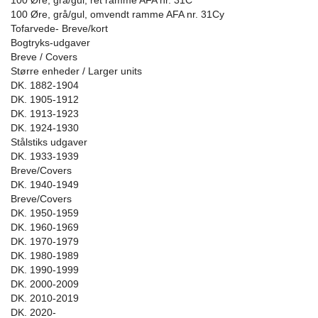
100 Øre, grå/gul, ret ramme AFA nr. 31C
100 Øre, grå/gul, omvendt ramme AFA nr. 31Cy
Tofarvede- Breve/kort
Bogtryks-udgaver
Breve / Covers
Større enheder / Larger units
DK. 1882-1904
DK. 1905-1912
DK. 1913-1923
DK. 1924-1930
Stålstiks udgaver
DK. 1933-1939
Breve/Covers
DK. 1940-1949
Breve/Covers
DK. 1950-1959
DK. 1960-1969
DK. 1970-1979
DK. 1980-1989
DK. 1990-1999
DK. 2000-2009
DK. 2010-2019
DK. 2020-