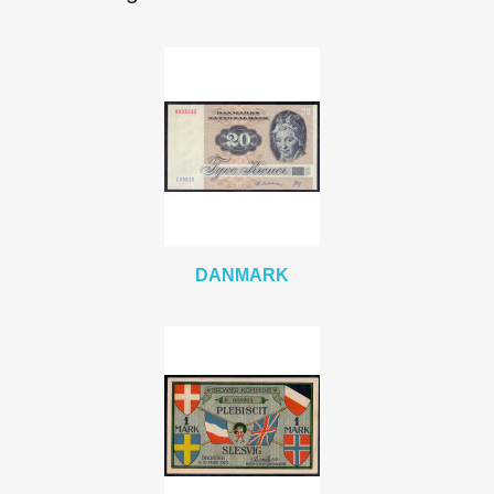
Danmark
93
Nødpengesedler og andre
17
Oversøiske lande
2
Europa
24
Price
kr.
kr.
DANMARK