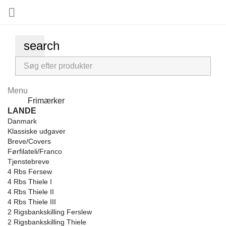

search
Menu
Menu
Frimærker
Back
LANDE
Danmark
Klassiske udgaver
Breve/Covers
Førfilateli/Franco
Tjenstebreve
4 Rbs Fersew
4 Rbs Thiele I
4 Rbs Thiele II
4 Rbs Thiele III
2 Rigsbankskilling Ferslew
2 Rigsbankskilling Thiele