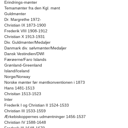
Erindrings-mønter
Temamønter fra den Kgl. mønt
Guldmønter
Dr. Margrethe 1972-
Christian IX 1873-1900
Frederik VIII 1908-1912
Christian X 1913-1931
Div. Guldmønter/Medaljer
Danmark div. sølvmønter/Medaljer
Dansk Vestindien/DWI
Færøerne/Faro Islands
Grønland-Greenland
Island/Iceland
Norge/Norway
Norske mønter før møntkonventionen i 1873
Hans 1481-1513
Chrisitan 1513-1523
Inter
Frederik I og Christian II 1524-1533
Christian III 1533-1559
Ærkebiskoppernes udmøntninger 1456-1537
Christian IV 1588-1648