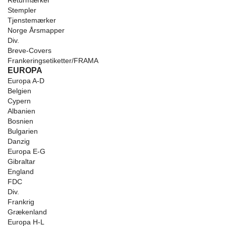
Returmærker
Stempler
Tjenstemærker
Norge Årsmapper
Div.
Breve-Covers
Frankeringsetiketter/FRAMA
EUROPA
Europa A-D
Belgien
Cypern
Albanien
Bosnien
Bulgarien
Danzig
Europa E-G
Gibraltar
England
FDC
Div.
Frankrig
Grækenland
Europa H-L