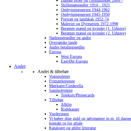
Danske broer og Oltidsminder 2009 -
Skillemøntsedler 1914 - 1921
Ombytningsserien 1944-1962
Ombytningsserien 1945-1950
Portræt og landskab 1952-74
Malerier og Dyreserien 1972-1998
Berømte mænd og kvinder (1. Udgave)
Berømte mænd og kvinder (2. Udgave)
Nødpengesedler og andre
Oversøiske lande
Andre betalingssedler
Europa
West Europa
East/Øst Europa
Andet
Andet & tilbehør
Vognpoletter
Frimærkepenge
Mærkater/Cinderella
Samleobjekter
Telekort/Phonecards
Tilbehør
Afklip
Rodekasser
Vurderinger
Vi køber dine guld og sølvmønter m.m. til dagsp
kontakt os for aftale
Kataloger og ældre litteratur