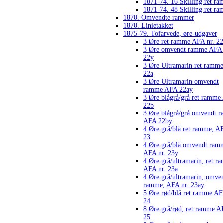
1871-74. 16 Skilling ret r
1871-74. 48 Skilling ret r
1870. Omvendte rammer
1870. Linietakket
1875-79. Tofarvede, øre-udgaver
3 Øre ret ramme AFA nr. 22
3 Øre omvendt ramme AFA 
22y
3 Øre Ultramarin ret ramm
22a
3 Øre Ultramarin omvendt
ramme AFA 22ay
3 Øre blågrå/grå ret ramm
22b
3 Øre blågrå/grå omvendt 
AFA 22by
4 Øre grå/blå ret ramme, AF
23
4 Øre grå/blå omvendt ram
AFA nr. 23y
4 Øre grå/ultramarin, ret r
AFA nr. 23a
4 Øre grå/ultramarin, omve
ramme, AFA nr. 23ay
5 Øre rød/blå ret ramme AF
24
8 Øre grå/rød, ret ramme A
25