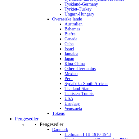
Tyskland-Germany
Tyrkiet-Turkey
Ungarn-Hungary
Oversøiske lande
Australien
Bahamas
Biafra
Canada
Cuba
Israel
Jamaica
Japan
Kina-China
Other silver coins
Mexico
Peru
Sydafrika-South African
Thailand-Siam.
Tunisien-Tunisie
USA
Uruguay
Venezuela
Tokens
Pengesedler
Pengesedler
Danmark
Heilmann I-III 1910-1943