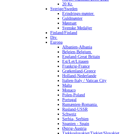
20 Kr.
Sverige/Sweden
Erindrings-mønter.
Guldmønter
Møntsæt
Svenske Medaljer
Finland/Finland
Div.
Europa
Albanien-Albania
Belgien-Belgium.
England-Great Britain
Est/Let/Litauen
Frankrig-France
Grækenland-Greece
Holland-Nederlande
Italien-Italy / Vatican City
Malta
Monaco
Polen-Poland
Portugal
Rumænien-Romania.
Rusland-USSR
Schweiz
Serbia- Serbien
Spanien - Spain
Østrig-Austria
Tjekkoslovakiet/Tjekiet/Slovakiet