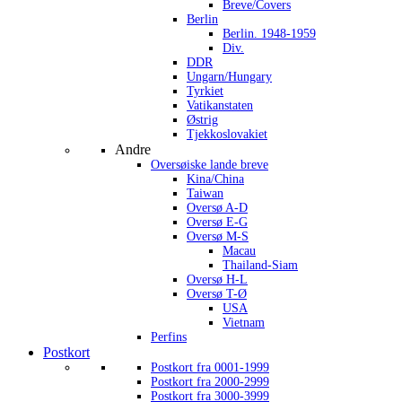
Breve/Covers
Berlin
Berlin. 1948-1959
Div.
DDR
Ungarn/Hungary
Tyrkiet
Vatikanstaten
Østrig
Tjekkoslovakiet
Andre
Oversøiske lande breve
Kina/China
Taiwan
Oversø A-D
Oversø E-G
Oversø M-S
Macau
Thailand-Siam
Oversø H-L
Oversø T-Ø
USA
Vietnam
Perfins
Postkort
Postkort fra 0001-1999
Postkort fra 2000-2999
Postkort fra 3000-3999