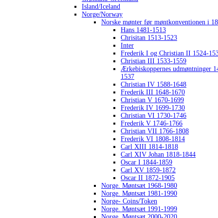
Island/Iceland
Norge/Norway
Norske mønter før møntkonventionen i 1
Hans 1481-1513
Chrisitan 1513-1523
Inter
Frederik I og Christian II 1524-15
Christian III 1533-1559
Ærkebiskoppernes udmøntninger 1
1537
Christian IV 1588-1648
Frederik III 1648-1670
Christian V 1670-1699
Frederik IV 1699-1730
Christian VI 1730-1746
Frederik V 1746-1766
Christian VII 1766-1808
Frederik VI 1808-1814
Carl XIII 1814-1818
Carl XIV Johan 1818-1844
Oscar I 1844-1859
Carl XV 1859-1872
Oscar II 1872-1905
Norge. Møntsæt 1968-1980
Norge. Møntsæt 1981-1990
Norge- Coins/Token
Norge. Møntsæt 1991-1999
Norge. Møntsæt 2000-2020