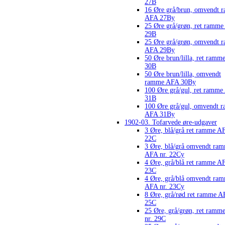
27B
16 Øre grå/brun, omvendt 
AFA 27By
25 Øre grå/grøn, ret ramm
29B
25 Øre grå/grøn, omvendt 
AFA 29By
50 Øre brun/lilla, ret ram
30B
50 Øre brun/lilla, omvendt
ramme AFA 30By
100 Øre grå/gul, ret ramm
31B
100 Øre grå/gul, omvendt 
AFA 31By
1902-03. Tofarvede øre-udgaver
3 Øre, blå/grå ret ramme AF
22C
3 Øre, blå/grå omvendt ra
AFA nr. 22Cy
4 Øre, grå/blå ret ramme AF
23C
4 Øre, grå/blå omvendt ra
AFA nr. 23Cy
8 Øre, grå/rød ret ramme A
25C
25 Øre, grå/grøn, ret ram
nr. 29C