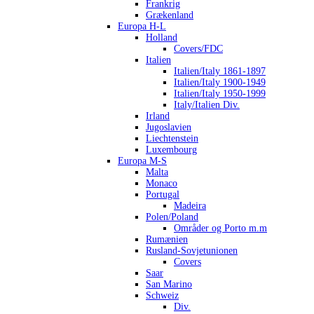
Frankrig
Grækenland
Europa H-L
Holland
Covers/FDC
Italien
Italien/Italy 1861-1897
Italien/Italy 1900-1949
Italien/Italy 1950-1999
Italy/Italien Div.
Irland
Jugoslavien
Liechtenstein
Luxembourg
Europa M-S
Malta
Monaco
Portugal
Madeira
Polen/Poland
Områder og Porto m.m
Rumænien
Rusland-Sovjetunionen
Covers
Saar
San Marino
Schweiz
Div.