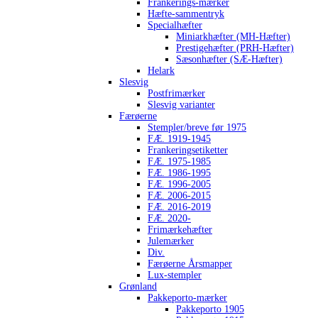
Frankerings-mærker
Hæfte-sammentryk
Specialhæfter
Miniarkhæfter (MH-Hæfter)
Prestigehæfter (PRH-Hæfter)
Sæsonhæfter (SÆ-Hæfter)
Helark
Slesvig
Postfrimærker
Slesvig varianter
Færøerne
Stempler/breve før 1975
FÆ. 1919-1945
Frankeringsetiketter
FÆ. 1975-1985
FÆ. 1986-1995
FÆ. 1996-2005
FÆ. 2006-2015
FÆ. 2016-2019
FÆ. 2020-
Frimærkehæfter
Julemærker
Div.
Færøerne Årsmapper
Lux-stempler
Grønland
Pakkeporto-mærker
Pakkeporto 1905