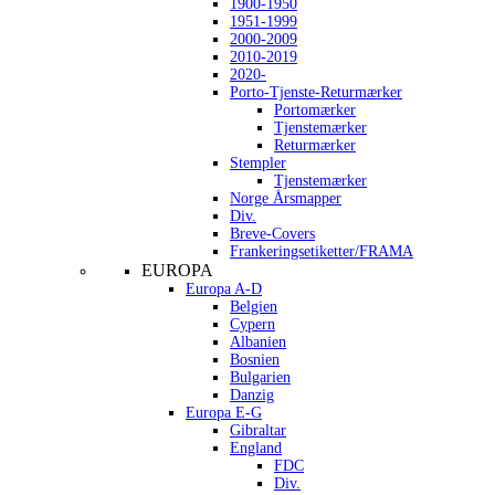
1900-1950
1951-1999
2000-2009
2010-2019
2020-
Porto-Tjenste-Returmærker
Portomærker
Tjenstemærker
Returmærker
Stempler
Tjenstemærker
Norge Årsmapper
Div.
Breve-Covers
Frankeringsetiketter/FRAMA
EUROPA
Europa A-D
Belgien
Cypern
Albanien
Bosnien
Bulgarien
Danzig
Europa E-G
Gibraltar
England
FDC
Div.