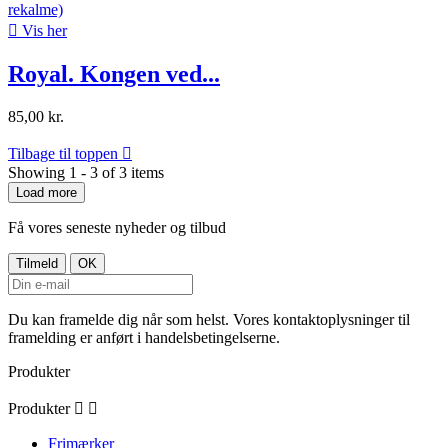

Vis her
Royal. Kongen ved...
85,00 kr.
Tilbage til toppen

Showing 1 - 3 of 3 items
Load more
Få vores seneste nyheder og tilbud
Du kan framelde dig når som helst. Vores kontaktoplysninger til
framelding er anført i handelsbetingelserne.
Produkter
Produkter


Frimærker