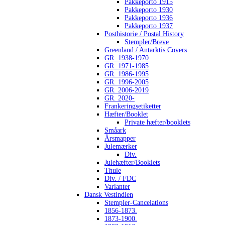
Pakkeporto 1915
Pakkeporto 1930
Pakkeporto 1936
Pakkeporto 1937
Posthistorie / Postal History
Stempler/Breve
Greenland / Antarktis Covers
GR. 1938-1970
GR. 1971-1985
GR. 1986-1995
GR. 1996-2005
GR. 2006-2019
GR. 2020-
Frankeringsetiketter
Hæfter/Booklet
Private hæfter/booklets
Småark
Årsmapper
Julemærker
Div.
Julehæfter/Booklets
Thule
Div. / FDC
Varianter
Dansk Vestindien
Stempler-Cancelations
1856-1873.
1873-1900.