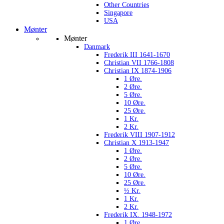
Other Countries
Singapore
USA
Mønter
Mønter
Danmark
Frederik III 1641-1670
Christian VII 1766-1808
Christian IX 1874-1906
1 Øre.
2 Øre.
5 Øre.
10 Øre.
25 Øre.
1 Kr.
2 Kr.
Frederik VIII 1907-1912
Christian X 1913-1947
1 Øre.
2 Øre.
5 Øre.
10 Øre.
25 Øre.
½ Kr.
1 Kr.
2 Kr.
Frederik IX. 1948-1972
1 Øre.