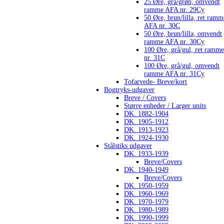
25 Øre, grå/grøn, omvendt
ramme AFA nr. 29Cy
50 Øre, brun/lilla, ret ramm
AFA nr. 30C
50 Øre, brun/lilla, omvendt
ramme AFA nr. 30Cy
100 Øre, grå/gul, ret ramm
nr. 31C
100 Øre, grå/gul, omvendt
ramme AFA nr. 31Cy
Tofarvede- Breve/kort
Bogtryks-udgaver
Breve / Covers
Større enheder / Larger units
DK. 1882-1904
DK. 1905-1912
DK. 1913-1923
DK. 1924-1930
Stålstiks udgaver
DK. 1933-1939
Breve/Covers
DK. 1940-1949
Breve/Covers
DK. 1950-1959
DK. 1960-1969
DK. 1970-1979
DK. 1980-1989
DK. 1990-1999