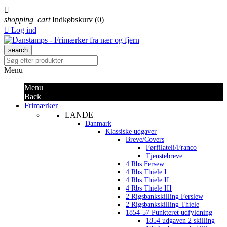

shopping_cart
Indkøbskurv
(0)

Log ind
search
Menu
Menu
Back
Frimærker
LANDE
Danmark
Klassiske udgaver
Breve/Covers
Førfilateli/Franco
Tjenstebreve
4 Rbs Fersew
4 Rbs Thiele I
4 Rbs Thiele II
4 Rbs Thiele III
2 Rigsbankskilling Ferslew
2 Rigsbankskilling Thiele
1854-57 Punkteret udfyldning
1854 udgaven 2 skilling