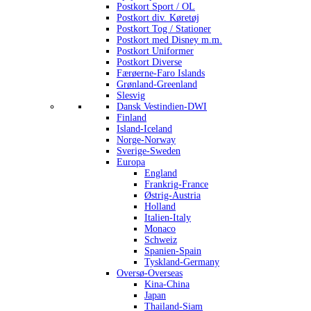
Postkort Sport / OL
Postkort div. Køretøj
Postkort Tog / Stationer
Postkort med Disney m.m.
Postkort Uniformer
Postkort Diverse
Færøerne-Faro Islands
Grønland-Greenland
Slesvig
Dansk Vestindien-DWI
Finland
Island-Iceland
Norge-Norway
Sverige-Sweden
Europa
England
Frankrig-France
Østrig-Austria
Holland
Italien-Italy
Monaco
Schweiz
Spanien-Spain
Tyskland-Germany
Oversø-Overseas
Kina-China
Japan
Thailand-Siam