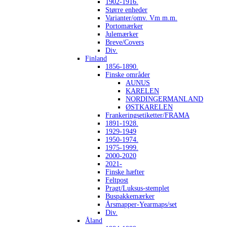
1902-1916.
Større enheder
Varianter/omv. Vm m.m.
Portomærker
Julemærker
Breve/Covers
Div.
Finland
1856-1890.
Finske områder
AUNUS
KARELEN
NORDINGERMANLAND
ØSTKARELEN
Frankeringsetiketter/FRAMA
1891-1928.
1929-1949
1950-1974.
1975-1999.
2000-2020
2021-
Finske hæfter
Feltpost
Pragt/Luksus-stemplet
Buspakkemærker
Årsmapper-Yearmaps/set
Div.
Åland