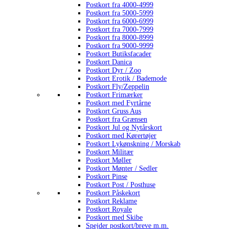
Postkort fra 4000-4999
Postkort fra 5000-5999
Postkort fra 6000-6999
Postkort fra 7000-7999
Postkort fra 8000-8999
Postkort fra 9000-9999
Postkort Butiksfacader
Postkort Danica
Postkort Dyr / Zoo
Postkort Erotik / Bademode
Postkort Fly/Zeppelin
Postkort Frimærker
Postkort med Fyrtårne
Postkort Gruss Aus
Postkort fra Grænsen
Postkort Jul og Nytårskort
Postkort med Kørertøjer
Postkort Lykønskning / Morskab
Postkort Militær
Postkort Møller
Postkort Mønter / Sedler
Postkort Pinse
Postkort Post / Posthuse
Postkort Påskekort
Postkort Reklame
Postkort Royale
Postkort med Skibe
Spejder postkort/breve m.m.