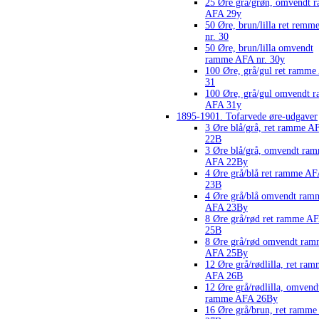
25 Øre grå/grøn, omvendt 
AFA 29y
50 Øre, brun/lilla ret rem
nr. 30
50 Øre, brun/lilla omvendt
ramme AFA nr. 30y
100 Øre, grå/gul ret ramm
31
100 Øre, grå/gul omvendt 
AFA 31y
1895-1901. Tofarvede øre-udgaver
3 Øre blå/grå, ret ramme A
22B
3 Øre blå/grå, omvendt ra
AFA 22By
4 Øre grå/blå ret ramme A
23B
4 Øre grå/blå omvendt ram
AFA 23By
8 Øre grå/rød ret ramme A
25B
8 Øre grå/rød omvendt ra
AFA 25By
12 Øre grå/rødlilla, ret ra
AFA 26B
12 Øre grå/rødlilla, omvend
ramme AFA 26By
16 Øre grå/brun, ret ramm