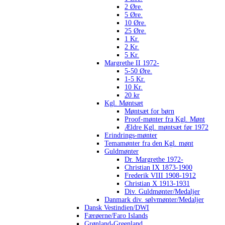
2 Øre.
5 Øre.
10 Øre.
25 Øre.
1 Kr.
2 Kr.
5 Kr.
Margrethe II 1972-
5-50 Øre.
1-5 Kr.
10 Kr.
20 kr
Kgl. Møntsæt
Møntsæt for børn
Proof-mønter fra Kgl. Mønt
Ældre Kgl. møntsæt før 1972
Erindrings-mønter
Temamønter fra den Kgl. mønt
Guldmønter
Dr. Margrethe 1972-
Christian IX 1873-1900
Frederik VIII 1908-1912
Christian X 1913-1931
Div. Guldmønter/Medaljer
Danmark div. sølvmønter/Medaljer
Dansk Vestindien/DWI
Færøerne/Faro Islands
Grønland-Greenland