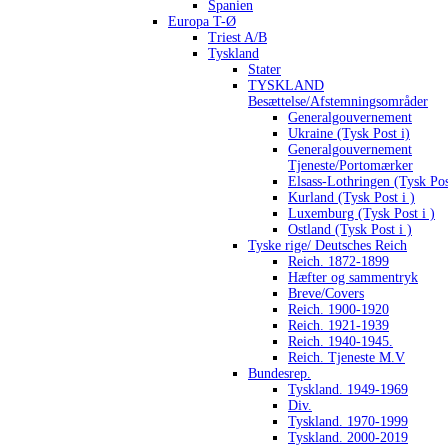
Spanien
Europa T-Ø
Triest A/B
Tyskland
Stater
TYSKLAND
Besættelse/Afstemningsområder
Generalgouvernement
Ukraine (Tysk Post i)
Generalgouvernement
Tjeneste/Portomærker
Elsass-Lothringen (Tysk Pos
Kurland (Tysk Post i )
Luxemburg (Tysk Post i )
Ostland (Tysk Post i )
Tyske rige/ Deutsches Reich
Reich. 1872-1899
Hæfter og sammentryk
Breve/Covers
Reich. 1900-1920
Reich. 1921-1939
Reich. 1940-1945.
Reich. Tjeneste M.V
Bundesrep.
Tyskland. 1949-1969
Div.
Tyskland. 1970-1999
Tyskland. 2000-2019