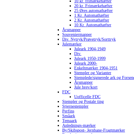
10 kr. frimærkehæfter
20 kr. Frimærkehæfter
25 Øres automathæfter
1 Kr. Automathæfter
2 Kr. Automathæfter
10 Kr. Automathæfter
Årsmapper
Souveniermapper
Div. Nytryk/Prøvetryk/Sorttryk
Julemærker
Juleark 1904-1949
Div.
Juleark 1950-1999
Juleark 2000-
Enkeltmærker 1904-1951
Stempler og Varianter
Stemplede/signerede ark og Forsen
Årsmapper
Jule brev/kort
FDC
Uofficelle FDC
Stempler og Postale ting
Stjernestempler
Perfins
Småark
Temaark
Anlednings-mærker
By/Skibspost- Jernbane-Fragtmærker