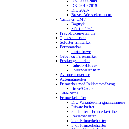
DK. 2000-2009
DK. 2010-2019
DK. 2020-
Breve- Adressekort m.m.
Varianter, OMV.
Bogtryk
Stålstik 1931-
Pragt-Luksus-stemplet
Tjenestemærker
Soldater frimærker
Portomærker
Porto-breve
Gebyr og Feriemærker
Postfærge-mærker
Enheder/blokke
Forsendelser m.m
Avisporto-mærker
Automatmærker
Frimærker med Reklamevedhæng
Breve/Covers
Tête-Bêche
Frimærkehæfter
Div. Varianter/marignalnummere
Private hæfter
Særhæfter - Frimærkestriber
Reklamehæfter
2 kr. Frimærkehæfter
5 kr. Frimærkehæfter