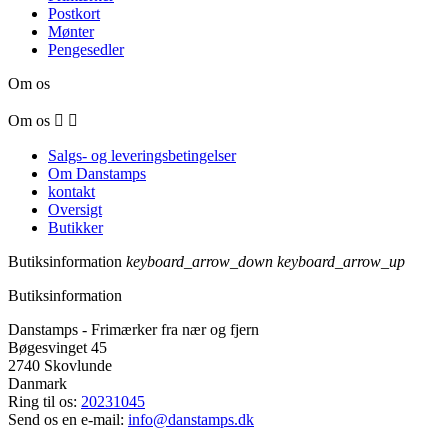
Postkort
Mønter
Pengesedler
Om os
Om os


Salgs- og leveringsbetingelser
Om Danstamps
kontakt
Oversigt
Butikker
Butiksinformation
keyboard_arrow_down
keyboard_arrow_up
Butiksinformation
Danstamps - Frimærker fra nær og fjern
Bøgesvinget 45
2740 Skovlunde
Danmark
Ring til os:
20231045
Send os en e-mail:
info@danstamps.dk