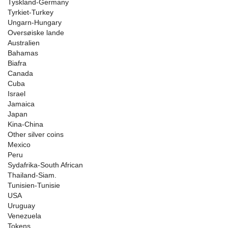
Tyskland-Germany
Tyrkiet-Turkey
Ungarn-Hungary
Oversøiske lande
Australien
Bahamas
Biafra
Canada
Cuba
Israel
Jamaica
Japan
Kina-China
Other silver coins
Mexico
Peru
Sydafrika-South African
Thailand-Siam.
Tunisien-Tunisie
USA
Uruguay
Venezuela
Tokens