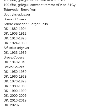
100 Øre, grå/gul, ret ramme AFA nr. 31C
100 Øre, grå/gul, omvendt ramme AFA nr. 31Cy
Tofarvede- Breve/kort
Bogtryks-udgaver
Breve / Covers
Større enheder / Larger units
DK. 1882-1904
DK. 1905-1912
DK. 1913-1923
DK. 1924-1930
Stålstiks udgaver
DK. 1933-1939
Breve/Covers
DK. 1940-1949
Breve/Covers
DK. 1950-1959
DK. 1960-1969
DK. 1970-1979
DK. 1980-1989
DK. 1990-1999
DK. 2000-2009
DK. 2010-2019
DK. 2020-