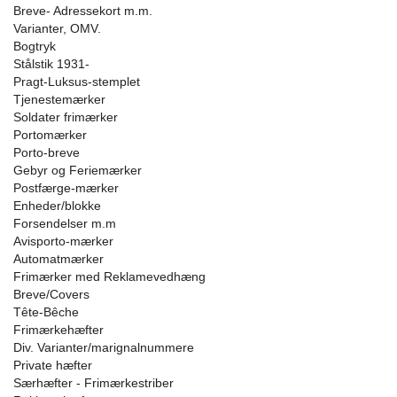
Breve- Adressekort m.m.
Varianter, OMV.
Bogtryk
Stålstik 1931-
Pragt-Luksus-stemplet
Tjenestemærker
Soldater frimærker
Portomærker
Porto-breve
Gebyr og Feriemærker
Postfærge-mærker
Enheder/blokke
Forsendelser m.m
Avisporto-mærker
Automatmærker
Frimærker med Reklamevedhæng
Breve/Covers
Tête-Bêche
Frimærkehæfter
Div. Varianter/marignalnummere
Private hæfter
Særhæfter - Frimærkestriber