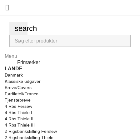

search
Menu
Menu
Frimærker
Back
LANDE
Danmark
Klassiske udgaver
Breve/Covers
Førfilateli/Franco
Tjenstebreve
4 Rbs Fersew
4 Rbs Thiele I
4 Rbs Thiele II
4 Rbs Thiele III
2 Rigsbankskilling Ferslew
2 Rigsbankskilling Thiele