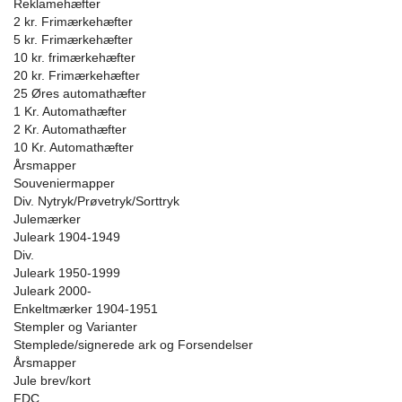
Reklamehæfter
2 kr. Frimærkehæfter
5 kr. Frimærkehæfter
10 kr. frimærkehæfter
20 kr. Frimærkehæfter
25 Øres automathæfter
1 Kr. Automathæfter
2 Kr. Automathæfter
10 Kr. Automathæfter
Årsmapper
Souveniermapper
Div. Nytryk/Prøvetryk/Sorttryk
Julemærker
Juleark 1904-1949
Div.
Juleark 1950-1999
Juleark 2000-
Enkeltmærker 1904-1951
Stempler og Varianter
Stemplede/signerede ark og Forsendelser
Årsmapper
Jule brev/kort
FDC