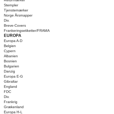
Returmærker
Stempler
Tjenstemærker
Norge Årsmapper
Div.
Breve-Covers
Frankeringsetiketter/FRAMA
EUROPA
Europa A-D
Belgien
Cypern
Albanien
Bosnien
Bulgarien
Danzig
Europa E-G
Gibraltar
England
FDC
Div.
Frankrig
Grækenland
Europa H-L