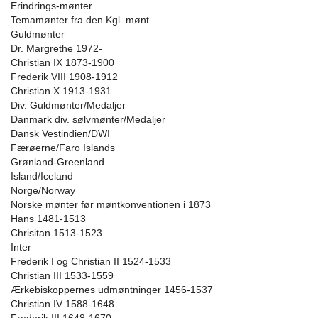
Erindrings-mønter
Temamønter fra den Kgl. mønt
Guldmønter
Dr. Margrethe 1972-
Christian IX 1873-1900
Frederik VIII 1908-1912
Christian X 1913-1931
Div. Guldmønter/Medaljer
Danmark div. sølvmønter/Medaljer
Dansk Vestindien/DWI
Færøerne/Faro Islands
Grønland-Greenland
Island/Iceland
Norge/Norway
Norske mønter før møntkonventionen i 1873
Hans 1481-1513
Chrisitan 1513-1523
Inter
Frederik I og Christian II 1524-1533
Christian III 1533-1559
Ærkebiskoppernes udmøntninger 1456-1537
Christian IV 1588-1648