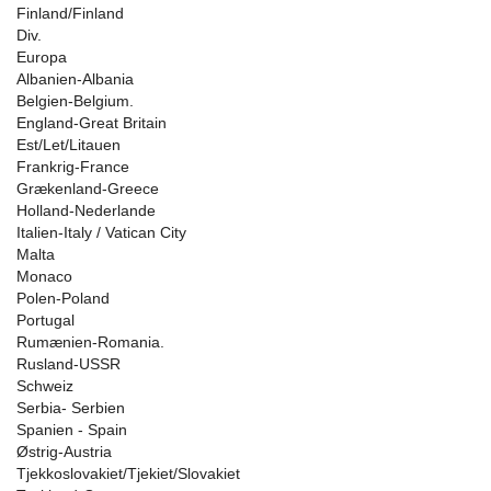
Finland/Finland
Div.
Europa
Albanien-Albania
Belgien-Belgium.
England-Great Britain
Est/Let/Litauen
Frankrig-France
Grækenland-Greece
Holland-Nederlande
Italien-Italy / Vatican City
Malta
Monaco
Polen-Poland
Portugal
Rumænien-Romania.
Rusland-USSR
Schweiz
Serbia- Serbien
Spanien - Spain
Østrig-Austria
Tjekkoslovakiet/Tjekiet/Slovakiet