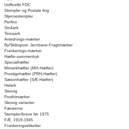
Uofficelle FDC
Stempler og Postale ting
Stjernestempler
Perfins
Småark
Temaark
Anlednings-mærker
By/Skibspost- Jernbane-Fragtmærker
Frankerings-mærker
Hæfte-sammentryk
Specialhæfter
Miniarkhæfter (MH-Hæfter)
Prestigehæfter (PRH-Hæfter)
Sæsonhæfter (SÆ-Hæfter)
Helark
Slesvig
Postfrimærker
Slesvig varianter
Færøerne
Stempler/breve før 1975
FÆ. 1919-1945
Frankeringsetiketter