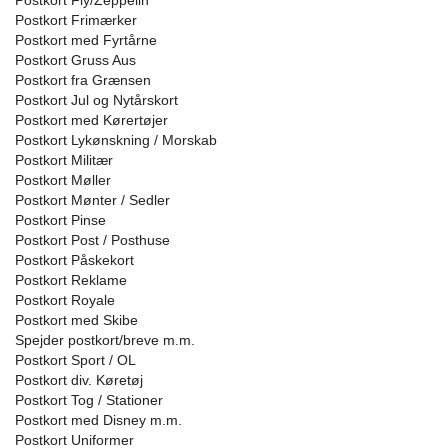
Postkort Fly/Zeppelin
Postkort Frimærker
Postkort med Fyrtårne
Postkort Gruss Aus
Postkort fra Grænsen
Postkort Jul og Nytårskort
Postkort med Kørertøjer
Postkort Lykønskning / Morskab
Postkort Militær
Postkort Møller
Postkort Mønter / Sedler
Postkort Pinse
Postkort Post / Posthuse
Postkort Påskekort
Postkort Reklame
Postkort Royale
Postkort med Skibe
Spejder postkort/breve m.m.
Postkort Sport / OL
Postkort div. Køretøj
Postkort Tog / Stationer
Postkort med Disney m.m.
Postkort Uniformer