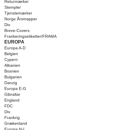
Returmærker
Stempler
Tjenstemærker
Norge Årsmapper
Div.
Breve-Covers
Frankeringsetiketter/FRAMA
EUROPA
Europa A-D
Belgien
Cypern
Albanien
Bosnien
Bulgarien
Danzig
Europa E-G
Gibraltar
England
FDC
Div.
Frankrig
Grækenland
Europa H-L