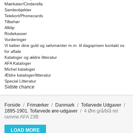
Mærkater/Cinderella
Samleobjekter
Telekort/Phonecards
Tilbehør
Afklip
Rodekasser
Vurderinger
Vi køber dine guld og sølvmønter m.m. til dagsprisen kontakt os
for aftale
Kataloger og ældre litteratur
AFA Kataloger
Michel kataloger
Ældre kataloger/litteratur
Special Litteratur
Sidste chance
Forside
Frimærker
Danmark
Tofarvede Udgaver
1895-1901. Tofarvede øre-udgaver
4 Øre grå/blå ret
ramme AFA 23B
LOAD MORE