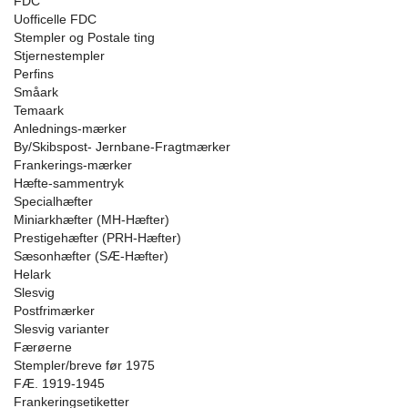
FDC
Uofficelle FDC
Stempler og Postale ting
Stjernestempler
Perfins
Småark
Temaark
Anlednings-mærker
By/Skibspost- Jernbane-Fragtmærker
Frankerings-mærker
Hæfte-sammentryk
Specialhæfter
Miniarkhæfter (MH-Hæfter)
Prestigehæfter (PRH-Hæfter)
Sæsonhæfter (SÆ-Hæfter)
Helark
Slesvig
Postfrimærker
Slesvig varianter
Færøerne
Stempler/breve før 1975
FÆ. 1919-1945
Frankeringsetiketter