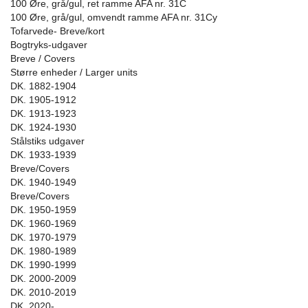
100 Øre, grå/gul, ret ramme AFA nr. 31C
100 Øre, grå/gul, omvendt ramme AFA nr. 31Cy
Tofarvede- Breve/kort
Bogtryks-udgaver
Breve / Covers
Større enheder / Larger units
DK. 1882-1904
DK. 1905-1912
DK. 1913-1923
DK. 1924-1930
Stålstiks udgaver
DK. 1933-1939
Breve/Covers
DK. 1940-1949
Breve/Covers
DK. 1950-1959
DK. 1960-1969
DK. 1970-1979
DK. 1980-1989
DK. 1990-1999
DK. 2000-2009
DK. 2010-2019
DK. 2020-