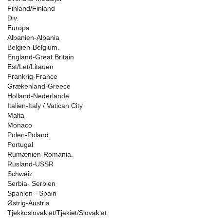
Finland/Finland
Div.
Europa
Albanien-Albania
Belgien-Belgium.
England-Great Britain
Est/Let/Litauen
Frankrig-France
Grækenland-Greece
Holland-Nederlande
Italien-Italy / Vatican City
Malta
Monaco
Polen-Poland
Portugal
Rumænien-Romania.
Rusland-USSR
Schweiz
Serbia- Serbien
Spanien - Spain
Østrig-Austria
Tjekkoslovakiet/Tjekiet/Slovakiet