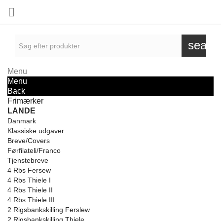

searc
Menu
Menu
Back
Frimærker
LANDE
Danmark
Klassiske udgaver
Breve/Covers
Førfilateli/Franco
Tjenstebreve
4 Rbs Fersew
4 Rbs Thiele I
4 Rbs Thiele II
4 Rbs Thiele III
2 Rigsbankskilling Ferslew
2 Rigsbankskilling Thiele