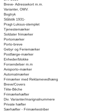
Breve- Adressekort m.m.
Varianter, OMV.
Bogtryk
Stålstik 1931-
Pragt-Luksus-stemplet
Tjenestemærker
Soldater frimærker
Portomærker
Porto-breve
Gebyr og Feriemærker
Postfærge-mærker
Enheder/blokke
Forsendelser m.m
Avisporto-mærker
Automatmærker
Frimærker med Reklamevedhæng
Breve/Covers
Tête-Bêche
Frimærkehæfter
Div. Varianter/marignalnummere
Private hæfter
Særhæfter - Frimærkestriber