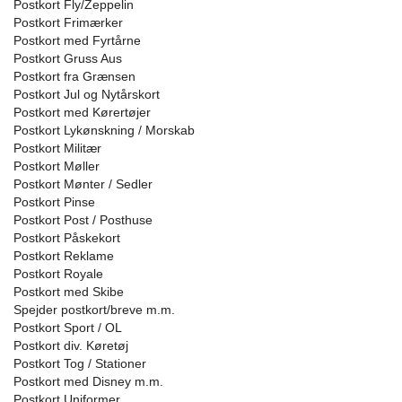
Postkort Fly/Zeppelin
Postkort Frimærker
Postkort med Fyrtårne
Postkort Gruss Aus
Postkort fra Grænsen
Postkort Jul og Nytårskort
Postkort med Kørertøjer
Postkort Lykønskning / Morskab
Postkort Militær
Postkort Møller
Postkort Mønter / Sedler
Postkort Pinse
Postkort Post / Posthuse
Postkort Påskekort
Postkort Reklame
Postkort Royale
Postkort med Skibe
Spejder postkort/breve m.m.
Postkort Sport / OL
Postkort div. Køretøj
Postkort Tog / Stationer
Postkort med Disney m.m.
Postkort Uniformer