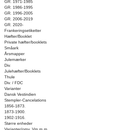
GR. 1971-1985
GR. 1986-1995
GR. 1996-2005
GR. 2006-2019
GR. 2020-
Frankeringsetiketter
Hæfter/Booklet
Private hæfter/booklets
Småark
Årsmapper
Julemærker
Div.
Julehæfter/Booklets
Thule
Div. / FDC
Varianter
Dansk Vestindien
Stempler-Cancelations
1856-1873.
1873-1900.
1902-1916.
Større enheder
Varianter/omv. Vm m.m.