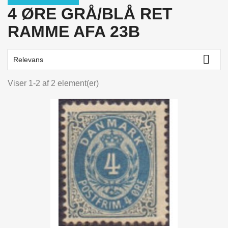
Clear
4 ØRE GRÅ/BLÅ RET
Price
kr.
kr.
RAMME AFA 23B
VIEW PRODUCTS
2

Relevans
Viser 1-2 af 2 element(er)