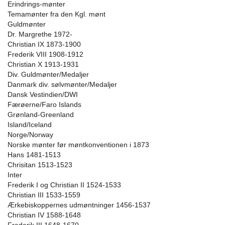
Erindrings-mønter
Temamønter fra den Kgl. mønt
Guldmønter
Dr. Margrethe 1972-
Christian IX 1873-1900
Frederik VIII 1908-1912
Christian X 1913-1931
Div. Guldmønter/Medaljer
Danmark div. sølvmønter/Medaljer
Dansk Vestindien/DWI
Færøerne/Faro Islands
Grønland-Greenland
Island/Iceland
Norge/Norway
Norske mønter før møntkonventionen i 1873
Hans 1481-1513
Chrisitan 1513-1523
Inter
Frederik I og Christian II 1524-1533
Christian III 1533-1559
Ærkebiskoppernes udmøntninger 1456-1537
Christian IV 1588-1648