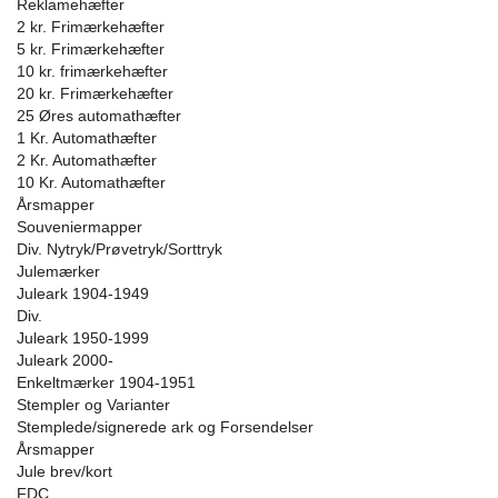
Reklamehæfter
2 kr. Frimærkehæfter
5 kr. Frimærkehæfter
10 kr. frimærkehæfter
20 kr. Frimærkehæfter
25 Øres automathæfter
1 Kr. Automathæfter
2 Kr. Automathæfter
10 Kr. Automathæfter
Årsmapper
Souveniermapper
Div. Nytryk/Prøvetryk/Sorttryk
Julemærker
Juleark 1904-1949
Div.
Juleark 1950-1999
Juleark 2000-
Enkeltmærker 1904-1951
Stempler og Varianter
Stemplede/signerede ark og Forsendelser
Årsmapper
Jule brev/kort
FDC