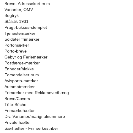
Breve- Adressekort m.m.
Varianter, OMV.
Bogtryk
Stålstik 1931-
Pragt-Luksus-stemplet
Tjenestemærker
Soldater frimærker
Portomærker
Porto-breve
Gebyr og Feriemærker
Postfærge-mærker
Enheder/blokke
Forsendelser m.m
Avisporto-mærker
Automatmærker
Frimærker med Reklamevedhæng
Breve/Covers
Tête-Bêche
Frimærkehæfter
Div. Varianter/marignalnummere
Private hæfter
Særhæfter - Frimærkestriber