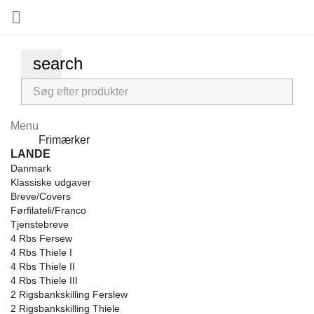

search
Menu
Menu
Frimærker
Back
LANDE
Danmark
Klassiske udgaver
Breve/Covers
Førfilateli/Franco
Tjenstebreve
4 Rbs Fersew
4 Rbs Thiele I
4 Rbs Thiele II
4 Rbs Thiele III
2 Rigsbankskilling Ferslew
2 Rigsbankskilling Thiele