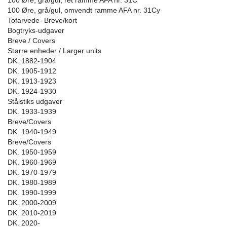
100 Øre, grå/gul, ret ramme AFA nr. 31C
100 Øre, grå/gul, omvendt ramme AFA nr. 31Cy
Tofarvede- Breve/kort
Bogtryks-udgaver
Breve / Covers
Større enheder / Larger units
DK. 1882-1904
DK. 1905-1912
DK. 1913-1923
DK. 1924-1930
Stålstiks udgaver
DK. 1933-1939
Breve/Covers
DK. 1940-1949
Breve/Covers
DK. 1950-1959
DK. 1960-1969
DK. 1970-1979
DK. 1980-1989
DK. 1990-1999
DK. 2000-2009
DK. 2010-2019
DK. 2020-