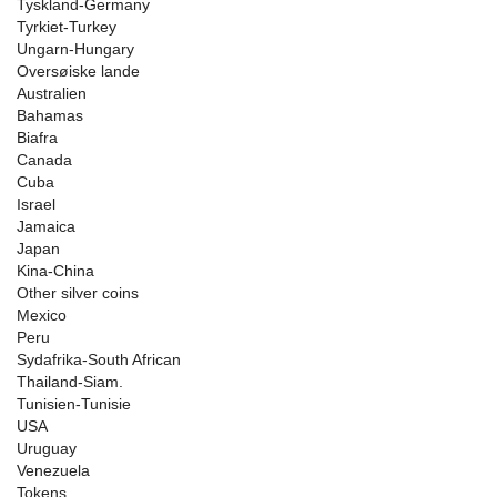
Tyskland-Germany
Tyrkiet-Turkey
Ungarn-Hungary
Oversøiske lande
Australien
Bahamas
Biafra
Canada
Cuba
Israel
Jamaica
Japan
Kina-China
Other silver coins
Mexico
Peru
Sydafrika-South African
Thailand-Siam.
Tunisien-Tunisie
USA
Uruguay
Venezuela
Tokens