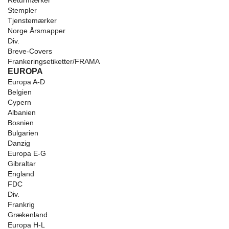
Returmærker
Stempler
Tjenstemærker
Norge Årsmapper
Div.
Breve-Covers
Frankeringsetiketter/FRAMA
EUROPA
Europa A-D
Belgien
Cypern
Albanien
Bosnien
Bulgarien
Danzig
Europa E-G
Gibraltar
England
FDC
Div.
Frankrig
Grækenland
Europa H-L