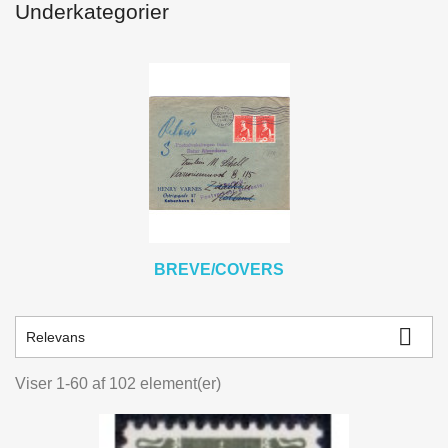
Underkategorier
kr.
kr.
BREVE/COVERS

Relevans
Viser 1-60 af 102 element(er)