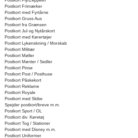
Postkort Fly/Zeppelin
Postkort Frimærker
Postkort med Fyrtårne
Postkort Gruss Aus
Postkort fra Grænsen
Postkort Jul og Nytårskort
Postkort med Kørertøjer
Postkort Lykønskning / Morskab
Postkort Militær
Postkort Møller
Postkort Mønter / Sedler
Postkort Pinse
Postkort Post / Posthuse
Postkort Påskekort
Postkort Reklame
Postkort Royale
Postkort med Skibe
Spejder postkort/breve m.m.
Postkort Sport / OL
Postkort div. Køretøj
Postkort Tog / Stationer
Postkort med Disney m.m.
Postkort Uniformer