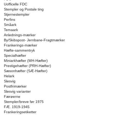
Uofficelle FDC
Stempler og Postale ting
Stjernestempler
Perfins
Småark
Temaark
Anlednings-mærker
By/Skibspost- Jernbane-Fragtmærker
Frankerings-mærker
Hæfte-sammentryk
Specialhæfter
Miniarkhæfter (MH-Hæfter)
Prestigehæfter (PRH-Hæfter)
Sæsonhæfter (SÆ-Hæfter)
Helark
Slesvig
Postfrimærker
Slesvig varianter
Færøerne
Stempler/breve før 1975
FÆ. 1919-1945
Frankeringsetiketter