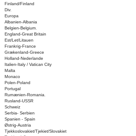
Finland/Finland
Div.
Europa
Albanien-Albania
Belgien-Belgium.
England-Great Britain
Est/Let/Litauen
Frankrig-France
Grækenland-Greece
Holland-Nederlande
Italien-Italy / Vatican City
Malta
Monaco
Polen-Poland
Portugal
Rumænien-Romania.
Rusland-USSR
Schweiz
Serbia- Serbien
Spanien - Spain
Østrig-Austria
Tjekkoslovakiet/Tjekiet/Slovakiet