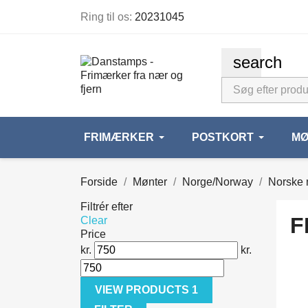
Ring til os:
20231045
search
FRIMÆRKER
POSTKORT
MØ
Forside
Mønter
Norge/Norway
Norske 
Filtrér efter
F
Clear
Price
kr.
kr.
VIEW PRODUCTS
1