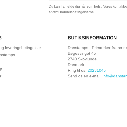
Du kan framelde dig når som helst. Vores kontaktopl
anført i handelsbetingelserne.
S
BUTIKSINFORMATION
og leveringsbetingelser
Danstamps - Frimærker fra nær o
Bøgesvinget 45
nstamps
2740 Skovlunde
Danmark
gt
Ring til os:
20231045
r
Send os en e-mail:
info@dansta