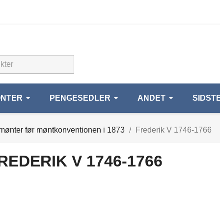
NTER
PENGESEDLER
ANDET
SIDST
mønter før møntkonventionen i 1873
Frederik V 1746-1766
REDERIK V 1746-1766