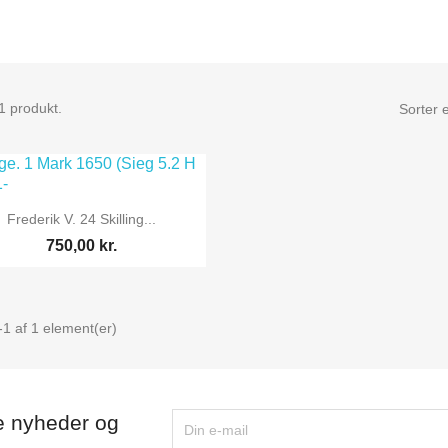
1 produkt.
Sorter e

Vis her
Frederik V. 24 Skilling...
750,00 kr.
-1 af 1 element(er)
e nyheder og