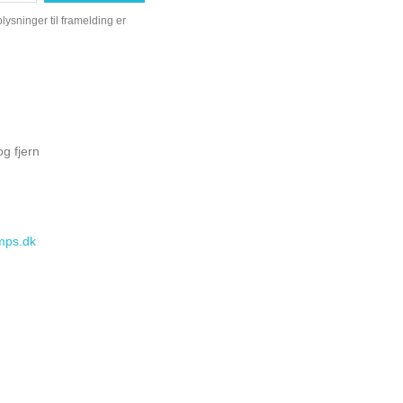
ysninger til framelding er
g fjern
mps.dk