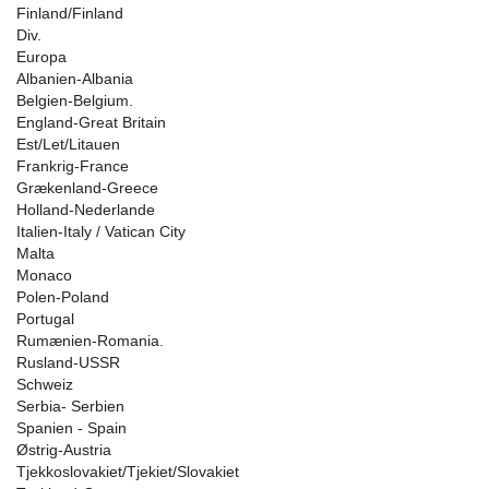
Finland/Finland
Div.
Europa
Albanien-Albania
Belgien-Belgium.
England-Great Britain
Est/Let/Litauen
Frankrig-France
Grækenland-Greece
Holland-Nederlande
Italien-Italy / Vatican City
Malta
Monaco
Polen-Poland
Portugal
Rumænien-Romania.
Rusland-USSR
Schweiz
Serbia- Serbien
Spanien - Spain
Østrig-Austria
Tjekkoslovakiet/Tjekiet/Slovakiet