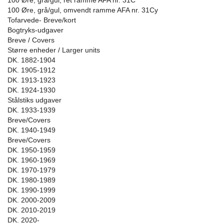
100 Øre, grå/gul, ret ramme AFA nr. 31C
100 Øre, grå/gul, omvendt ramme AFA nr. 31Cy
Tofarvede- Breve/kort
Bogtryks-udgaver
Breve / Covers
Større enheder / Larger units
DK. 1882-1904
DK. 1905-1912
DK. 1913-1923
DK. 1924-1930
Stålstiks udgaver
DK. 1933-1939
Breve/Covers
DK. 1940-1949
Breve/Covers
DK. 1950-1959
DK. 1960-1969
DK. 1970-1979
DK. 1980-1989
DK. 1990-1999
DK. 2000-2009
DK. 2010-2019
DK. 2020-