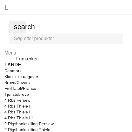

search
Menu
Menu
Frimærker
Back
LANDE
Danmark
Klassiske udgaver
Breve/Covers
Førfilateli/Franco
Tjenstebreve
4 Rbs Fersew
4 Rbs Thiele I
4 Rbs Thiele II
4 Rbs Thiele III
2 Rigsbankskilling Ferslew
2 Rigsbankskilling Thiele