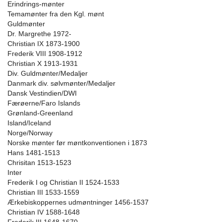
Erindrings-mønter
Temamønter fra den Kgl. mønt
Guldmønter
Dr. Margrethe 1972-
Christian IX 1873-1900
Frederik VIII 1908-1912
Christian X 1913-1931
Div. Guldmønter/Medaljer
Danmark div. sølvmønter/Medaljer
Dansk Vestindien/DWI
Færøerne/Faro Islands
Grønland-Greenland
Island/Iceland
Norge/Norway
Norske mønter før møntkonventionen i 1873
Hans 1481-1513
Chrisitan 1513-1523
Inter
Frederik I og Christian II 1524-1533
Christian III 1533-1559
Ærkebiskoppernes udmøntninger 1456-1537
Christian IV 1588-1648