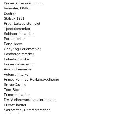
Breve- Adressekort m.m.
Varianter, OMV.
Bogtryk
Stålstik 1931-
Pragt-Luksus-stemplet
Tjenestemærker
Soldater frimærker
Portomærker
Porto-breve
Gebyr og Feriemærker
Postfærge-mærker
Enheder/blokke
Forsendelser m.m
Avisporto-mærker
Automatmærker
Frimærker med Reklamevedhæng
Breve/Covers
Tête-Bêche
Frimærkehæfter
Div. Varianter/marignalnummere
Private hæfter
Særhæfter - Frimærkestriber