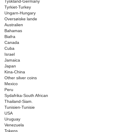
Tyskland-Germany
Tyrkiet-Turkey
Ungarn-Hungary
Oversøiske lande
Australien
Bahamas
Biafra
Canada
Cuba
Israel
Jamaica
Japan
Kina-China
Other silver coins
Mexico
Peru
Sydafrika-South African
Thailand-Siam.
Tunisien-Tunisie
USA
Uruguay
Venezuela
Tokens