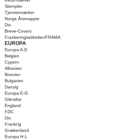
Returmærker
Stempler
Tjenstemærker
Norge Årsmapper
Div.
Breve-Covers
Frankeringsetiketter/FRAMA
EUROPA
Europa A-D
Belgien
Cypern
Albanien
Bosnien
Bulgarien
Danzig
Europa E-G
Gibraltar
England
FDC
Div.
Frankrig
Grækenland
Europa H-L