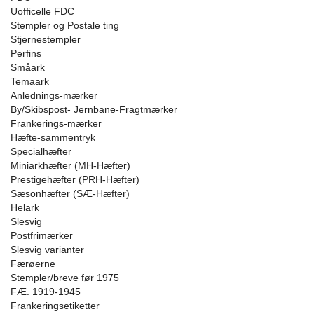
Uofficelle FDC
Stempler og Postale ting
Stjernestempler
Perfins
Småark
Temaark
Anlednings-mærker
By/Skibspost- Jernbane-Fragtmærker
Frankerings-mærker
Hæfte-sammentryk
Specialhæfter
Miniarkhæfter (MH-Hæfter)
Prestigehæfter (PRH-Hæfter)
Sæsonhæfter (SÆ-Hæfter)
Helark
Slesvig
Postfrimærker
Slesvig varianter
Færøerne
Stempler/breve før 1975
FÆ. 1919-1945
Frankeringsetiketter