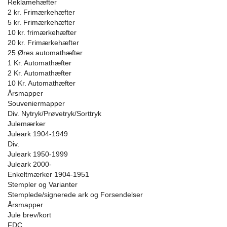
Reklamehæfter
2 kr. Frimærkehæfter
5 kr. Frimærkehæfter
10 kr. frimærkehæfter
20 kr. Frimærkehæfter
25 Øres automathæfter
1 Kr. Automathæfter
2 Kr. Automathæfter
10 Kr. Automathæfter
Årsmapper
Souveniermapper
Div. Nytryk/Prøvetryk/Sorttryk
Julemærker
Juleark 1904-1949
Div.
Juleark 1950-1999
Juleark 2000-
Enkeltmærker 1904-1951
Stempler og Varianter
Stemplede/signerede ark og Forsendelser
Årsmapper
Jule brev/kort
FDC