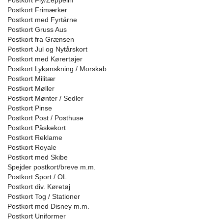
Postkort Fly/Zeppelin
Postkort Frimærker
Postkort med Fyrtårne
Postkort Gruss Aus
Postkort fra Grænsen
Postkort Jul og Nytårskort
Postkort med Kørertøjer
Postkort Lykønskning / Morskab
Postkort Militær
Postkort Møller
Postkort Mønter / Sedler
Postkort Pinse
Postkort Post / Posthuse
Postkort Påskekort
Postkort Reklame
Postkort Royale
Postkort med Skibe
Spejder postkort/breve m.m.
Postkort Sport / OL
Postkort div. Køretøj
Postkort Tog / Stationer
Postkort med Disney m.m.
Postkort Uniformer