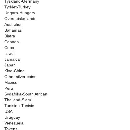
Tyskland-Germany
Tyrkiet-Turkey
Ungarn-Hungary
Oversøiske lande
Australien
Bahamas
Biafra
Canada
Cuba
Israel
Jamaica
Japan
Kina-China
Other silver coins
Mexico
Peru
Sydafrika-South African
Thailand-Siam.
Tunisien-Tunisie
USA
Uruguay
Venezuela
Tokens