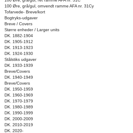
100 Øre, grå/gul, ret ramme AFA nr. 31C
100 Øre, grå/gul, omvendt ramme AFA nr. 31Cy
Tofarvede- Breve/kort
Bogtryks-udgaver
Breve / Covers
Større enheder / Larger units
DK. 1882-1904
DK. 1905-1912
DK. 1913-1923
DK. 1924-1930
Stålstiks udgaver
DK. 1933-1939
Breve/Covers
DK. 1940-1949
Breve/Covers
DK. 1950-1959
DK. 1960-1969
DK. 1970-1979
DK. 1980-1989
DK. 1990-1999
DK. 2000-2009
DK. 2010-2019
DK. 2020-