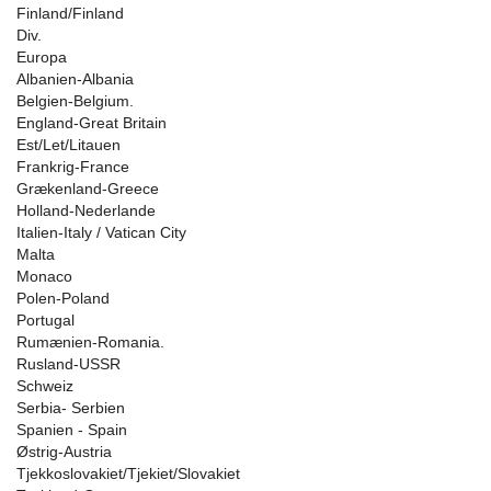
Finland/Finland
Div.
Europa
Albanien-Albania
Belgien-Belgium.
England-Great Britain
Est/Let/Litauen
Frankrig-France
Grækenland-Greece
Holland-Nederlande
Italien-Italy / Vatican City
Malta
Monaco
Polen-Poland
Portugal
Rumænien-Romania.
Rusland-USSR
Schweiz
Serbia- Serbien
Spanien - Spain
Østrig-Austria
Tjekkoslovakiet/Tjekiet/Slovakiet