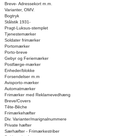
Breve- Adressekort m.m.
Varianter, OMV.
Bogtryk
Stålstik 1931-
Pragt-Luksus-stemplet
Tjenestemærker
Soldater frimærker
Portomærker
Porto-breve
Gebyr og Feriemærker
Postfærge-mærker
Enheder/blokke
Forsendelser m.m
Avisporto-mærker
Automatmærker
Frimærker med Reklamevedhæng
Breve/Covers
Tête-Bêche
Frimærkehæfter
Div. Varianter/marignalnummere
Private hæfter
Særhæfter - Frimærkestriber