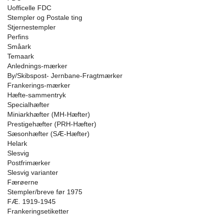
Uofficelle FDC
Stempler og Postale ting
Stjernestempler
Perfins
Småark
Temaark
Anlednings-mærker
By/Skibspost- Jernbane-Fragtmærker
Frankerings-mærker
Hæfte-sammentryk
Specialhæfter
Miniarkhæfter (MH-Hæfter)
Prestigehæfter (PRH-Hæfter)
Sæsonhæfter (SÆ-Hæfter)
Helark
Slesvig
Postfrimærker
Slesvig varianter
Færøerne
Stempler/breve før 1975
FÆ. 1919-1945
Frankeringsetiketter