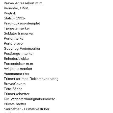
Breve- Adressekort m.m.
Varianter, OMV.
Bogtryk
Stålstik 1931-
Pragt-Luksus-stemplet
Tjenestemærker
Soldater frimærker
Portomærker
Porto-breve
Gebyr og Feriemærker
Postfærge-mærker
Enheder/blokke
Forsendelser m.m
Avisporto-mærker
Automatmærker
Frimærker med Reklamevedhæng
Breve/Covers
Tête-Bêche
Frimærkehæfter
Div. Varianter/marignalnummere
Private hæfter
Særhæfter - Frimærkestriber