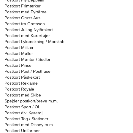
Postkort Fly/Zeppelin
Postkort Frimærker
Postkort med Fyrtårne
Postkort Gruss Aus
Postkort fra Grænsen
Postkort Jul og Nytårskort
Postkort med Kørertøjer
Postkort Lykønskning / Morskab
Postkort Militær
Postkort Møller
Postkort Mønter / Sedler
Postkort Pinse
Postkort Post / Posthuse
Postkort Påskekort
Postkort Reklame
Postkort Royale
Postkort med Skibe
Spejder postkort/breve m.m.
Postkort Sport / OL
Postkort div. Køretøj
Postkort Tog / Stationer
Postkort med Disney m.m.
Postkort Uniformer