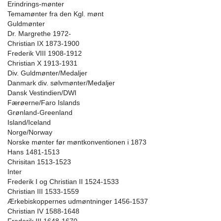
Erindrings-mønter
Temamønter fra den Kgl. mønt
Guldmønter
Dr. Margrethe 1972-
Christian IX 1873-1900
Frederik VIII 1908-1912
Christian X 1913-1931
Div. Guldmønter/Medaljer
Danmark div. sølvmønter/Medaljer
Dansk Vestindien/DWI
Færøerne/Faro Islands
Grønland-Greenland
Island/Iceland
Norge/Norway
Norske mønter før møntkonventionen i 1873
Hans 1481-1513
Chrisitan 1513-1523
Inter
Frederik I og Christian II 1524-1533
Christian III 1533-1559
Ærkebiskoppernes udmøntninger 1456-1537
Christian IV 1588-1648