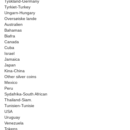
Tyskland-Germany
Tyrkiet-Turkey
Ungarn-Hungary
Oversøiske lande
Australien
Bahamas
Biafra
Canada
Cuba
Israel
Jamaica
Japan
Kina-China
Other silver coins
Mexico
Peru
Sydafrika-South African
Thailand-Siam.
Tunisien-Tunisie
USA
Uruguay
Venezuela
Tokens