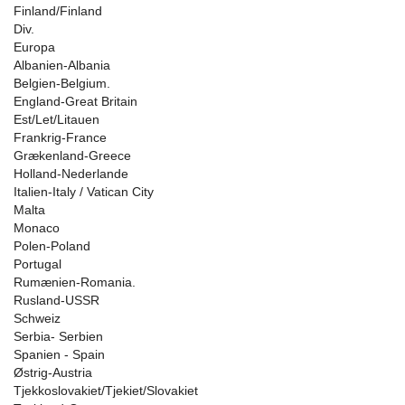
Finland/Finland
Div.
Europa
Albanien-Albania
Belgien-Belgium.
England-Great Britain
Est/Let/Litauen
Frankrig-France
Grækenland-Greece
Holland-Nederlande
Italien-Italy / Vatican City
Malta
Monaco
Polen-Poland
Portugal
Rumænien-Romania.
Rusland-USSR
Schweiz
Serbia- Serbien
Spanien - Spain
Østrig-Austria
Tjekkoslovakiet/Tjekiet/Slovakiet