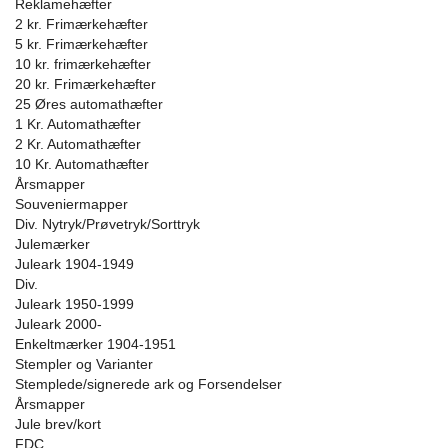
Reklamehæfter
2 kr. Frimærkehæfter
5 kr. Frimærkehæfter
10 kr. frimærkehæfter
20 kr. Frimærkehæfter
25 Øres automathæfter
1 Kr. Automathæfter
2 Kr. Automathæfter
10 Kr. Automathæfter
Årsmapper
Souveniermapper
Div. Nytryk/Prøvetryk/Sorttryk
Julemærker
Juleark 1904-1949
Div.
Juleark 1950-1999
Juleark 2000-
Enkeltmærker 1904-1951
Stempler og Varianter
Stemplede/signerede ark og Forsendelser
Årsmapper
Jule brev/kort
FDC