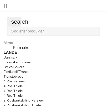

search
Menu
Menu
Frimærker
Back
LANDE
Danmark
Klassiske udgaver
Breve/Covers
Førfilateli/Franco
Tjenstebreve
4 Rbs Fersew
4 Rbs Thiele I
4 Rbs Thiele II
4 Rbs Thiele III
2 Rigsbankskilling Ferslew
2 Rigsbankskilling Thiele