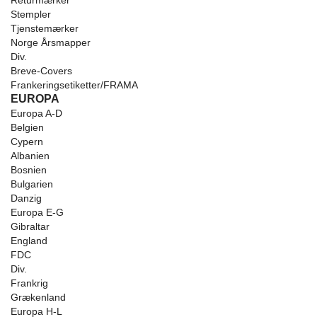
Returmærker
Stempler
Tjenstemærker
Norge Årsmapper
Div.
Breve-Covers
Frankeringsetiketter/FRAMA
EUROPA
Europa A-D
Belgien
Cypern
Albanien
Bosnien
Bulgarien
Danzig
Europa E-G
Gibraltar
England
FDC
Div.
Frankrig
Grækenland
Europa H-L