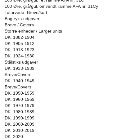
100 Øre, grå/gul, ret ramme AFA nr. 31C
100 Øre, grå/gul, omvendt ramme AFA nr. 31Cy
Tofarvede- Breve/kort
Bogtryks-udgaver
Breve / Covers
Større enheder / Larger units
DK. 1882-1904
DK. 1905-1912
DK. 1913-1923
DK. 1924-1930
Stålstiks udgaver
DK. 1933-1939
Breve/Covers
DK. 1940-1949
Breve/Covers
DK. 1950-1959
DK. 1960-1969
DK. 1970-1979
DK. 1980-1989
DK. 1990-1999
DK. 2000-2009
DK. 2010-2019
DK. 2020-