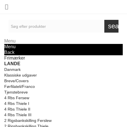

searc
Menu
Menu
Back
Frimærker
LANDE
Danmark
Klassiske udgaver
Breve/Covers
Førfilateli/Franco
Tjenstebreve
4 Rbs Fersew
4 Rbs Thiele I
4 Rbs Thiele II
4 Rbs Thiele III
2 Rigsbankskilling Ferslew
2 Rigsbankskilling Thiele