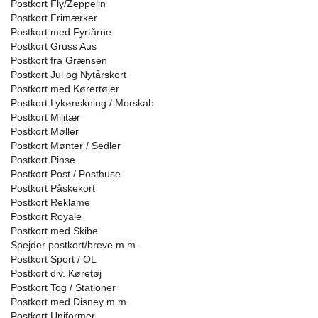
Postkort Fly/Zeppelin
Postkort Frimærker
Postkort med Fyrtårne
Postkort Gruss Aus
Postkort fra Grænsen
Postkort Jul og Nytårskort
Postkort med Kørertøjer
Postkort Lykønskning / Morskab
Postkort Militær
Postkort Møller
Postkort Mønter / Sedler
Postkort Pinse
Postkort Post / Posthuse
Postkort Påskekort
Postkort Reklame
Postkort Royale
Postkort med Skibe
Spejder postkort/breve m.m.
Postkort Sport / OL
Postkort div. Køretøj
Postkort Tog / Stationer
Postkort med Disney m.m.
Postkort Uniformer