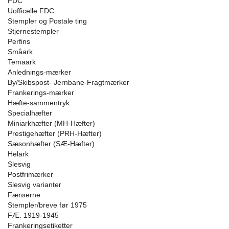
FDC
Uofficelle FDC
Stempler og Postale ting
Stjernestempler
Perfins
Småark
Temaark
Anlednings-mærker
By/Skibspost- Jernbane-Fragtmærker
Frankerings-mærker
Hæfte-sammentryk
Specialhæfter
Miniarkhæfter (MH-Hæfter)
Prestigehæfter (PRH-Hæfter)
Sæsonhæfter (SÆ-Hæfter)
Helark
Slesvig
Postfrimærker
Slesvig varianter
Færøerne
Stempler/breve før 1975
FÆ. 1919-1945
Frankeringsetiketter