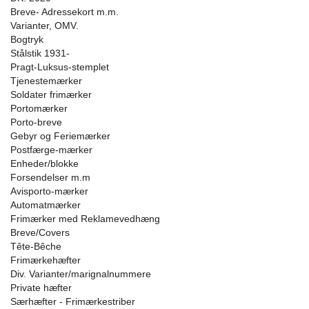
Breve- Adressekort m.m.
Varianter, OMV.
Bogtryk
Stålstik 1931-
Pragt-Luksus-stemplet
Tjenestemærker
Soldater frimærker
Portomærker
Porto-breve
Gebyr og Feriemærker
Postfærge-mærker
Enheder/blokke
Forsendelser m.m
Avisporto-mærker
Automatmærker
Frimærker med Reklamevedhæng
Breve/Covers
Tête-Bêche
Frimærkehæfter
Div. Varianter/marignalnummere
Private hæfter
Særhæfter - Frimærkestriber