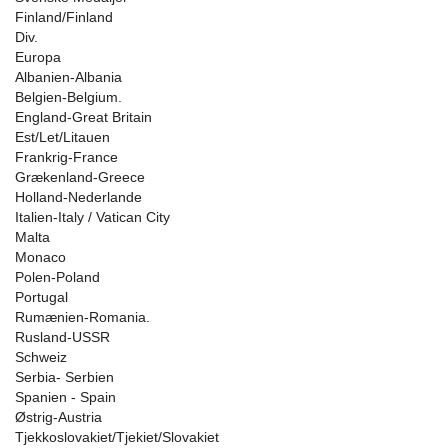
Finland/Finland
Div.
Europa
Albanien-Albania
Belgien-Belgium.
England-Great Britain
Est/Let/Litauen
Frankrig-France
Grækenland-Greece
Holland-Nederlande
Italien-Italy / Vatican City
Malta
Monaco
Polen-Poland
Portugal
Rumænien-Romania.
Rusland-USSR
Schweiz
Serbia- Serbien
Spanien - Spain
Østrig-Austria
Tjekkoslovakiet/Tjekiet/Slovakiet