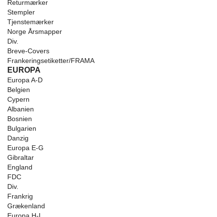
Returmærker
Stempler
Tjenstemærker
Norge Årsmapper
Div.
Breve-Covers
Frankeringsetiketter/FRAMA
EUROPA
Europa A-D
Belgien
Cypern
Albanien
Bosnien
Bulgarien
Danzig
Europa E-G
Gibraltar
England
FDC
Div.
Frankrig
Grækenland
Europa H-L