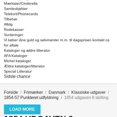
Mærkater/Cinderella
Samleobjekter
Telekort/Phonecards
Tilbehør
Afklip
Rodekasser
Vurderinger
Vi køber dine guld og sølvmønter m.m. til dagsprisen kontakt os
for aftale
Kataloger og ældre litteratur
AFA Kataloger
Michel kataloger
Ældre kataloger/litteratur
Special Litteratur
Sidste chance
Forside
Frimærker
Danmark
Klassiske udgaver
1854-57 Punkteret udfyldning
1854 udgaven 8 skilling
LOAD MORE
Clear