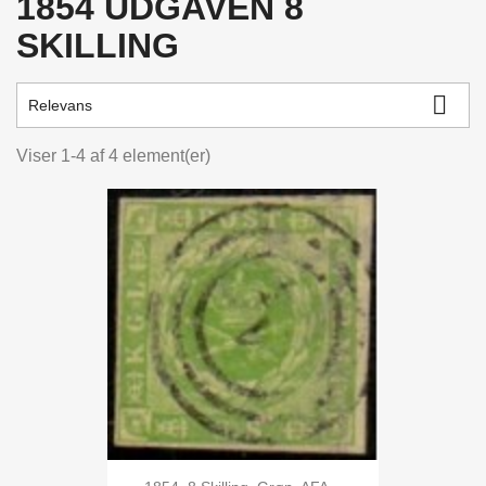
1854 UDGAVEN 8
Price
kr.
kr.
SKILLING
VIEW PRODUCTS
4

Relevans
Viser 1-4 af 4 element(er)