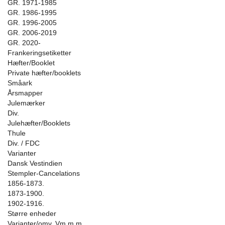
GR. 1971-1985
GR. 1986-1995
GR. 1996-2005
GR. 2006-2019
GR. 2020-
Frankeringsetiketter
Hæfter/Booklet
Private hæfter/booklets
Småark
Årsmapper
Julemærker
Div.
Julehæfter/Booklets
Thule
Div. / FDC
Varianter
Dansk Vestindien
Stempler-Cancelations
1856-1873.
1873-1900.
1902-1916.
Større enheder
Varianter/omv. Vm m.m.