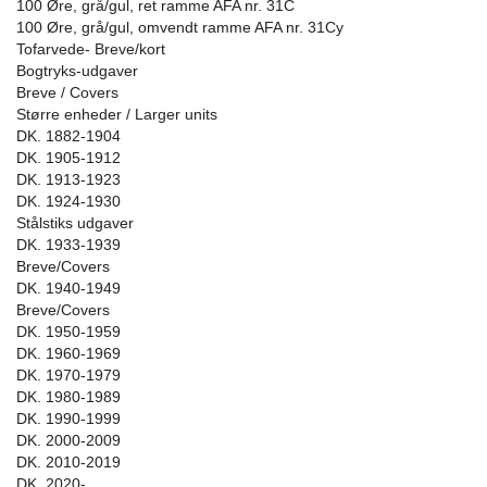
100 Øre, grå/gul, ret ramme AFA nr. 31C
100 Øre, grå/gul, omvendt ramme AFA nr. 31Cy
Tofarvede- Breve/kort
Bogtryks-udgaver
Breve / Covers
Større enheder / Larger units
DK. 1882-1904
DK. 1905-1912
DK. 1913-1923
DK. 1924-1930
Stålstiks udgaver
DK. 1933-1939
Breve/Covers
DK. 1940-1949
Breve/Covers
DK. 1950-1959
DK. 1960-1969
DK. 1970-1979
DK. 1980-1989
DK. 1990-1999
DK. 2000-2009
DK. 2010-2019
DK. 2020-