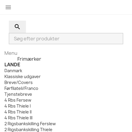

search
Menu
Menu
Frimærker
Back
LANDE
Danmark
Klassiske udgaver
Breve/Covers
Førfilateli/Franco
Tjenstebreve
4 Rbs Fersew
4 Rbs Thiele I
4 Rbs Thiele II
4 Rbs Thiele III
2 Rigsbankskilling Ferslew
2 Rigsbankskilling Thiele