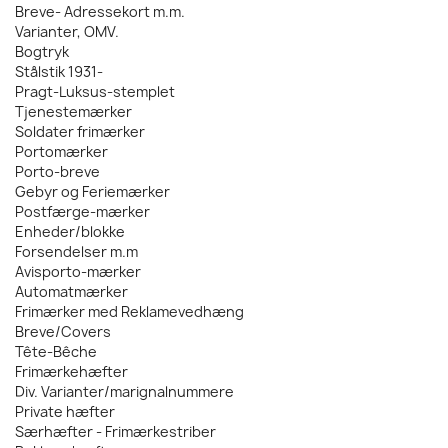
Breve- Adressekort m.m.
Varianter, OMV.
Bogtryk
Stålstik 1931-
Pragt-Luksus-stemplet
Tjenestemærker
Soldater frimærker
Portomærker
Porto-breve
Gebyr og Feriemærker
Postfærge-mærker
Enheder/blokke
Forsendelser m.m
Avisporto-mærker
Automatmærker
Frimærker med Reklamevedhæng
Breve/Covers
Tête-Bêche
Frimærkehæfter
Div. Varianter/marignalnummere
Private hæfter
Særhæfter - Frimærkestriber