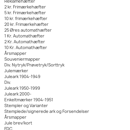
Reklamehæfter
2 kr. Frimærkehæfter
5 kr. Frimærkehæfter
10 kr. frimærkehæfter
20 kr. Frimærkehæfter
25 Øres automathæfter
1 Kr. Automathæfter
2 Kr. Automathæfter
10 Kr. Automathæfter
Årsmapper
Souveniermapper
Div. Nytryk/Prøvetryk/Sorttryk
Julemærker
Juleark 1904-1949
Div.
Juleark 1950-1999
Juleark 2000-
Enkeltmærker 1904-1951
Stempler og Varianter
Stemplede/signerede ark og Forsendelser
Årsmapper
Jule brev/kort
FDC