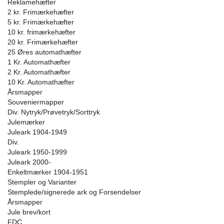
Reklamehæfter
2 kr. Frimærkehæfter
5 kr. Frimærkehæfter
10 kr. frimærkehæfter
20 kr. Frimærkehæfter
25 Øres automathæfter
1 Kr. Automathæfter
2 Kr. Automathæfter
10 Kr. Automathæfter
Årsmapper
Souveniermapper
Div. Nytryk/Prøvetryk/Sorttryk
Julemærker
Juleark 1904-1949
Div.
Juleark 1950-1999
Juleark 2000-
Enkeltmærker 1904-1951
Stempler og Varianter
Stemplede/signerede ark og Forsendelser
Årsmapper
Jule brev/kort
FDC