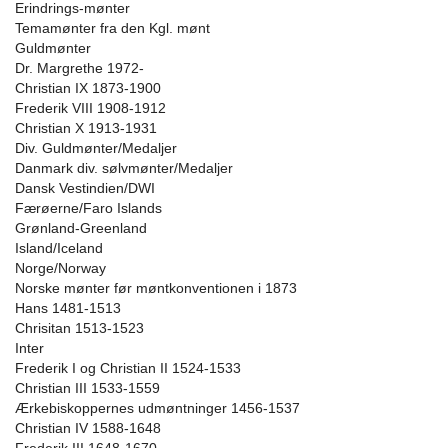
Erindrings-mønter
Temamønter fra den Kgl. mønt
Guldmønter
Dr. Margrethe 1972-
Christian IX 1873-1900
Frederik VIII 1908-1912
Christian X 1913-1931
Div. Guldmønter/Medaljer
Danmark div. sølvmønter/Medaljer
Dansk Vestindien/DWI
Færøerne/Faro Islands
Grønland-Greenland
Island/Iceland
Norge/Norway
Norske mønter før møntkonventionen i 1873
Hans 1481-1513
Chrisitan 1513-1523
Inter
Frederik I og Christian II 1524-1533
Christian III 1533-1559
Ærkebiskoppernes udmøntninger 1456-1537
Christian IV 1588-1648