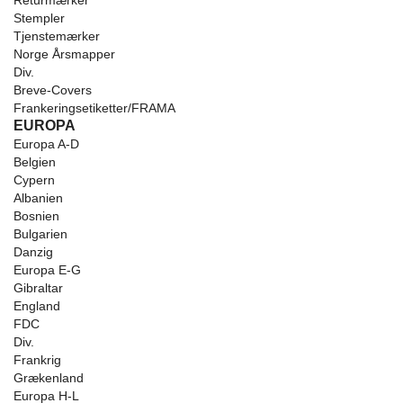
Returmærker
Stempler
Tjenstemærker
Norge Årsmapper
Div.
Breve-Covers
Frankeringsetiketter/FRAMA
EUROPA
Europa A-D
Belgien
Cypern
Albanien
Bosnien
Bulgarien
Danzig
Europa E-G
Gibraltar
England
FDC
Div.
Frankrig
Grækenland
Europa H-L