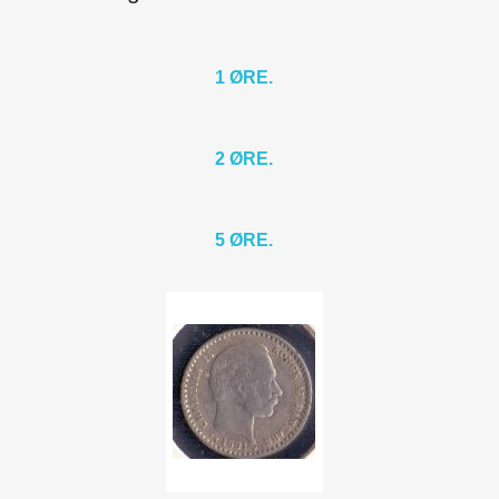
1 Øre.
3
2 Øre.
14
5 Øre.
9
1 ØRE.
10 Øre.
8
25 Øre.
6
1 Kr.
5
2 ØRE.
2 Kr.
3
Price
5 ØRE.
kr.
kr.