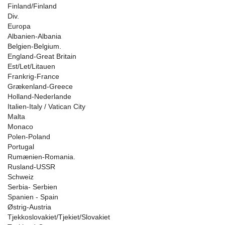
Finland/Finland
Div.
Europa
Albanien-Albania
Belgien-Belgium.
England-Great Britain
Est/Let/Litauen
Frankrig-France
Grækenland-Greece
Holland-Nederlande
Italien-Italy / Vatican City
Malta
Monaco
Polen-Poland
Portugal
Rumænien-Romania.
Rusland-USSR
Schweiz
Serbia- Serbien
Spanien - Spain
Østrig-Austria
Tjekkoslovakiet/Tjekiet/Slovakiet