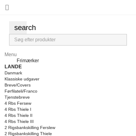

search
Menu
Menu
Frimærker
Back
LANDE
Danmark
Klassiske udgaver
Breve/Covers
Førfilateli/Franco
Tjenstebreve
4 Rbs Fersew
4 Rbs Thiele I
4 Rbs Thiele II
4 Rbs Thiele III
2 Rigsbankskilling Ferslew
2 Rigsbankskilling Thiele