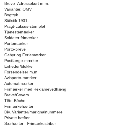
Breve- Adressekort m.m.
Varianter, OMV.
Bogtryk
Stålstik 1931-
Pragt-Luksus-stemplet
Tjenestemærker
Soldater frimærker
Portomærker
Porto-breve
Gebyr og Feriemærker
Postfærge-mærker
Enheder/blokke
Forsendelser m.m
Avisporto-mærker
Automatmærker
Frimærker med Reklamevedhæng
Breve/Covers
Tête-Bêche
Frimærkehæfter
Div. Varianter/marignalnummere
Private hæfter
Særhæfter - Frimærkestriber