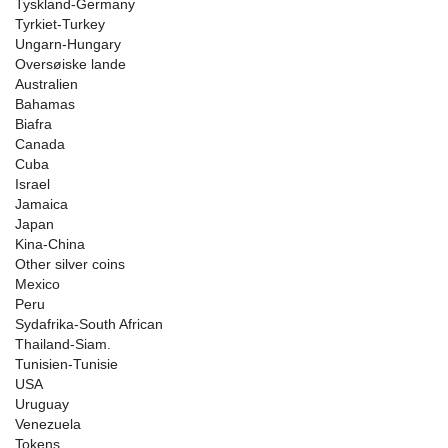
Tyskland-Germany
Tyrkiet-Turkey
Ungarn-Hungary
Oversøiske lande
Australien
Bahamas
Biafra
Canada
Cuba
Israel
Jamaica
Japan
Kina-China
Other silver coins
Mexico
Peru
Sydafrika-South African
Thailand-Siam.
Tunisien-Tunisie
USA
Uruguay
Venezuela
Tokens