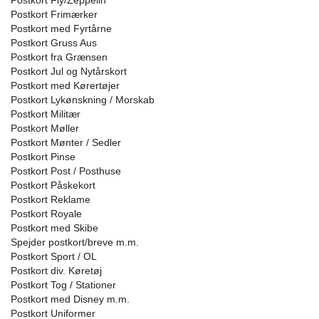
Postkort Fly/Zeppelin
Postkort Frimærker
Postkort med Fyrtårne
Postkort Gruss Aus
Postkort fra Grænsen
Postkort Jul og Nytårskort
Postkort med Kørertøjer
Postkort Lykønskning / Morskab
Postkort Militær
Postkort Møller
Postkort Mønter / Sedler
Postkort Pinse
Postkort Post / Posthuse
Postkort Påskekort
Postkort Reklame
Postkort Royale
Postkort med Skibe
Spejder postkort/breve m.m.
Postkort Sport / OL
Postkort div. Køretøj
Postkort Tog / Stationer
Postkort med Disney m.m.
Postkort Uniformer