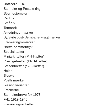
Uofficelle FDC
Stempler og Postale ting
Stjernestempler
Perfins
Småark
Temaark
Anlednings-mærker
By/Skibspost- Jernbane-Fragtmærker
Frankerings-mærker
Hæfte-sammentryk
Specialhæfter
Miniarkhæfter (MH-Hæfter)
Prestigehæfter (PRH-Hæfter)
Sæsonhæfter (SÆ-Hæfter)
Helark
Slesvig
Postfrimærker
Slesvig varianter
Færøerne
Stempler/breve før 1975
FÆ. 1919-1945
Frankeringsetiketter