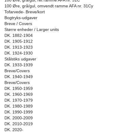
100 Øre, grå/gul, ret ramme AFA nr. 31C
100 Øre, grå/gul, omvendt ramme AFA nr. 31Cy
Tofarvede- Breve/kort
Bogtryks-udgaver
Breve / Covers
Større enheder / Larger units
DK. 1882-1904
DK. 1905-1912
DK. 1913-1923
DK. 1924-1930
Stålstiks udgaver
DK. 1933-1939
Breve/Covers
DK. 1940-1949
Breve/Covers
DK. 1950-1959
DK. 1960-1969
DK. 1970-1979
DK. 1980-1989
DK. 1990-1999
DK. 2000-2009
DK. 2010-2019
DK. 2020-