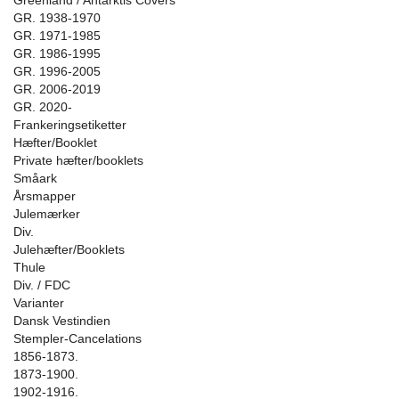
Greenland / Antarktis Covers
GR. 1938-1970
GR. 1971-1985
GR. 1986-1995
GR. 1996-2005
GR. 2006-2019
GR. 2020-
Frankeringsetiketter
Hæfter/Booklet
Private hæfter/booklets
Småark
Årsmapper
Julemærker
Div.
Julehæfter/Booklets
Thule
Div. / FDC
Varianter
Dansk Vestindien
Stempler-Cancelations
1856-1873.
1873-1900.
1902-1916.