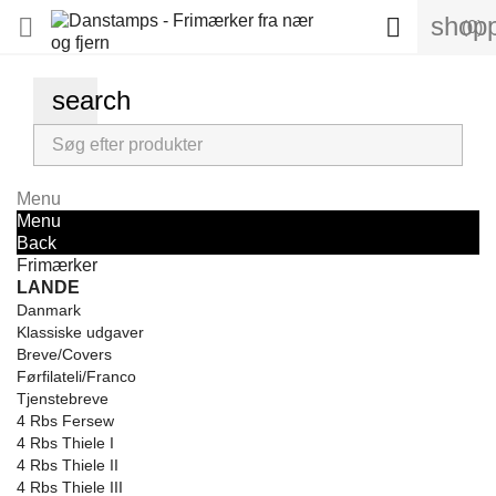
shopp


(0)
search
Menu
Menu
Back
Frimærker
LANDE
Danmark
Klassiske udgaver
Breve/Covers
Førfilateli/Franco
Tjenstebreve
4 Rbs Fersew
4 Rbs Thiele I
4 Rbs Thiele II
4 Rbs Thiele III