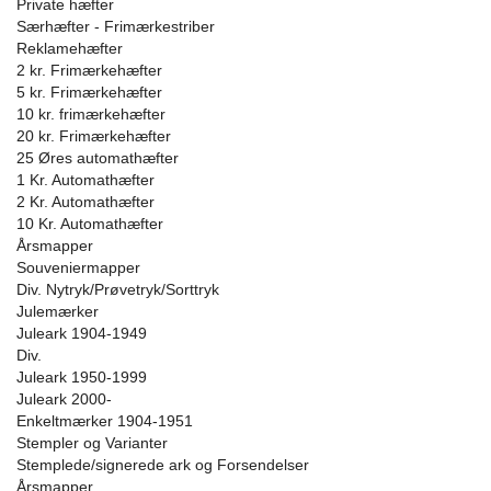
Private hæfter
Særhæfter - Frimærkestriber
Reklamehæfter
2 kr. Frimærkehæfter
5 kr. Frimærkehæfter
10 kr. frimærkehæfter
20 kr. Frimærkehæfter
25 Øres automathæfter
1 Kr. Automathæfter
2 Kr. Automathæfter
10 Kr. Automathæfter
Årsmapper
Souveniermapper
Div. Nytryk/Prøvetryk/Sorttryk
Julemærker
Juleark 1904-1949
Div.
Juleark 1950-1999
Juleark 2000-
Enkeltmærker 1904-1951
Stempler og Varianter
Stemplede/signerede ark og Forsendelser
Årsmapper