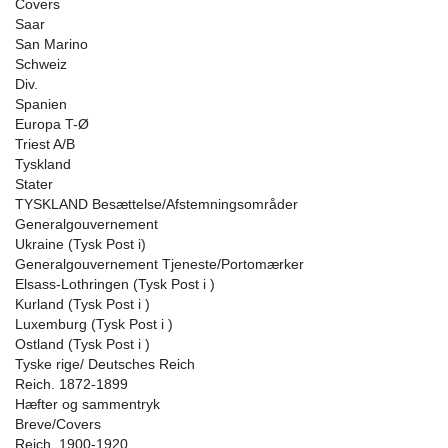
Covers
Saar
San Marino
Schweiz
Div.
Spanien
Europa T-Ø
Triest A/B
Tyskland
Stater
TYSKLAND Besættelse/Afstemningsområder
Generalgouvernement
Ukraine (Tysk Post i)
Generalgouvernement Tjeneste/Portomærker
Elsass-Lothringen (Tysk Post i )
Kurland (Tysk Post i )
Luxemburg (Tysk Post i )
Ostland (Tysk Post i )
Tyske rige/ Deutsches Reich
Reich. 1872-1899
Hæfter og sammentryk
Breve/Covers
Reich. 1900-1920