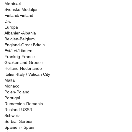
Møntsæt
Svenske Medaljer
Finland/Finland
Div.
Europa
Albanien-Albania
Belgien-Belgium.
England-Great Britain
Est/Let/Litauen
Frankrig-France
Grækenland-Greece
Holland-Nederlande
Italien-Italy / Vatican City
Malta
Monaco
Polen-Poland
Portugal
Rumænien-Romania.
Rusland-USSR
Schweiz
Serbia- Serbien
Spanien - Spain