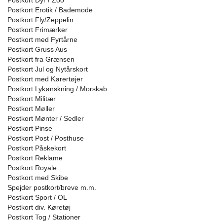
Postkort Dyr / Zoo
Postkort Erotik / Bademode
Postkort Fly/Zeppelin
Postkort Frimærker
Postkort med Fyrtårne
Postkort Gruss Aus
Postkort fra Grænsen
Postkort Jul og Nytårskort
Postkort med Kørertøjer
Postkort Lykønskning / Morskab
Postkort Militær
Postkort Møller
Postkort Mønter / Sedler
Postkort Pinse
Postkort Post / Posthuse
Postkort Påskekort
Postkort Reklame
Postkort Royale
Postkort med Skibe
Spejder postkort/breve m.m.
Postkort Sport / OL
Postkort div. Køretøj
Postkort Tog / Stationer