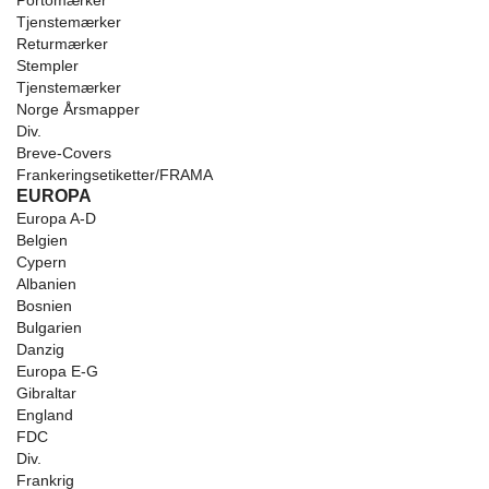
Portomærker
Tjenstemærker
Returmærker
Stempler
Tjenstemærker
Norge Årsmapper
Div.
Breve-Covers
Frankeringsetiketter/FRAMA
EUROPA
Europa A-D
Belgien
Cypern
Albanien
Bosnien
Bulgarien
Danzig
Europa E-G
Gibraltar
England
FDC
Div.
Frankrig