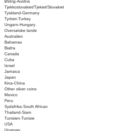
Østrig-Austria
Tjekkoslovakiet/Tjekiet/Slovakiet
Tyskland-Germany
Tyrkiet-Turkey
Ungarn-Hungary
Oversøiske lande
Australien
Bahamas
Biafra
Canada
Cuba
Israel
Jamaica
Japan
Kina-China
Other silver coins
Mexico
Peru
Sydafrika-South African
Thailand-Siam.
Tunisien-Tunisie
USA
Uruguay