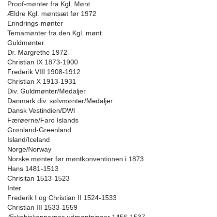
Proof-mønter fra Kgl. Mønt
Ældre Kgl. møntsæt før 1972
Erindrings-mønter
Temamønter fra den Kgl. mønt
Guldmønter
Dr. Margrethe 1972-
Christian IX 1873-1900
Frederik VIII 1908-1912
Christian X 1913-1931
Div. Guldmønter/Medaljer
Danmark div. sølvmønter/Medaljer
Dansk Vestindien/DWI
Færøerne/Faro Islands
Grønland-Greenland
Island/Iceland
Norge/Norway
Norske mønter før møntkonventionen i 1873
Hans 1481-1513
Chrisitan 1513-1523
Inter
Frederik I og Christian II 1524-1533
Christian III 1533-1559