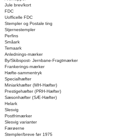
Jule brev/kort
FDC
Uofficelle FDC
Stempler og Postale ting
Stjernestempler
Perfins
Småark
Temaark
Anlednings-mærker
By/Skibspost- Jernbane-Fragtmærker
Frankerings-mærker
Hæfte-sammentryk
Specialhæfter
Miniarkhæfter (MH-Hæfter)
Prestigehæfter (PRH-Hæfter)
Sæsonhæfter (SÆ-Hæfter)
Helark
Slesvig
Postfrimærker
Slesvig varianter
Færøerne
Stempler/breve før 1975