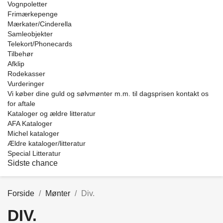
Vognpoletter
Frimærkepenge
Mærkater/Cinderella
Samleobjekter
Telekort/Phonecards
Tilbehør
Afklip
Rodekasser
Vurderinger
Vi køber dine guld og sølvmønter m.m. til dagsprisen kontakt os
for aftale
Kataloger og ældre litteratur
AFA Kataloger
Michel kataloger
Ældre kataloger/litteratur
Special Litteratur
Sidste chance
Forside
Mønter
Div.
DIV.