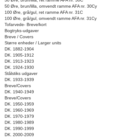
50 Øre, brun/lilla, ret ramme AFA nr. 30C
50 Øre, brun/lilla, omvendt ramme AFA nr. 30Cy
100 Øre, grå/gul, ret ramme AFA nr. 31C
100 Øre, grå/gul, omvendt ramme AFA nr. 31Cy
Tofarvede- Breve/kort
Bogtryks-udgaver
Breve / Covers
Større enheder / Larger units
DK. 1882-1904
DK. 1905-1912
DK. 1913-1923
DK. 1924-1930
Stålstiks udgaver
DK. 1933-1939
Breve/Covers
DK. 1940-1949
Breve/Covers
DK. 1950-1959
DK. 1960-1969
DK. 1970-1979
DK. 1980-1989
DK. 1990-1999
DK. 2000-2009