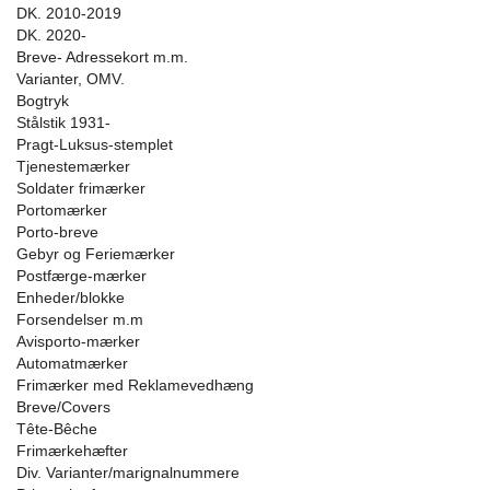
DK. 2010-2019
DK. 2020-
Breve- Adressekort m.m.
Varianter, OMV.
Bogtryk
Stålstik 1931-
Pragt-Luksus-stemplet
Tjenestemærker
Soldater frimærker
Portomærker
Porto-breve
Gebyr og Feriemærker
Postfærge-mærker
Enheder/blokke
Forsendelser m.m
Avisporto-mærker
Automatmærker
Frimærker med Reklamevedhæng
Breve/Covers
Tête-Bêche
Frimærkehæfter
Div. Varianter/marignalnummere