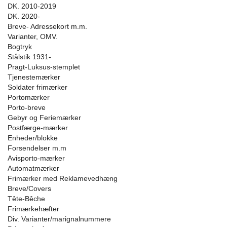
DK. 2010-2019
DK. 2020-
Breve- Adressekort m.m.
Varianter, OMV.
Bogtryk
Stålstik 1931-
Pragt-Luksus-stemplet
Tjenestemærker
Soldater frimærker
Portomærker
Porto-breve
Gebyr og Feriemærker
Postfærge-mærker
Enheder/blokke
Forsendelser m.m
Avisporto-mærker
Automatmærker
Frimærker med Reklamevedhæng
Breve/Covers
Tête-Bêche
Frimærkehæfter
Div. Varianter/marignalnummere