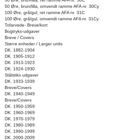
50 Øre, brun/lilla, ret ramme AFA nr. 30C
50 Øre, brun/lilla, omvendt ramme AFA nr. 30Cy
100 Øre, grå/gul, ret ramme AFA nr. 31C
100 Øre, grå/gul, omvendt ramme AFA nr. 31Cy
Tofarvede- Breve/kort
Bogtryks-udgaver
Breve / Covers
Større enheder / Larger units
DK. 1882-1904
DK. 1905-1912
DK. 1913-1923
DK. 1924-1930
Stålstiks udgaver
DK. 1933-1939
Breve/Covers
DK. 1940-1949
Breve/Covers
DK. 1950-1959
DK. 1960-1969
DK. 1970-1979
DK. 1980-1989
DK. 1990-1999
DK. 2000-2009