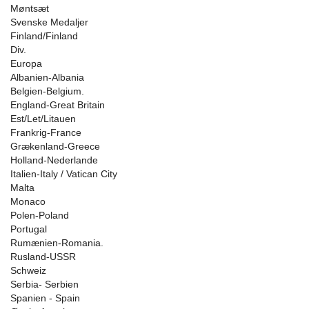
Møntsæt
Svenske Medaljer
Finland/Finland
Div.
Europa
Albanien-Albania
Belgien-Belgium.
England-Great Britain
Est/Let/Litauen
Frankrig-France
Grækenland-Greece
Holland-Nederlande
Italien-Italy / Vatican City
Malta
Monaco
Polen-Poland
Portugal
Rumænien-Romania.
Rusland-USSR
Schweiz
Serbia- Serbien
Spanien - Spain