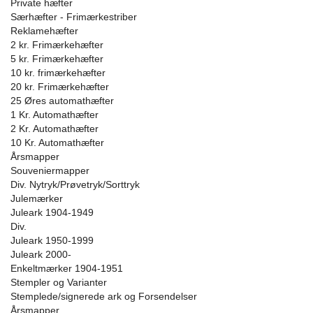
Private hæfter
Særhæfter - Frimærkestriber
Reklamehæfter
2 kr. Frimærkehæfter
5 kr. Frimærkehæfter
10 kr. frimærkehæfter
20 kr. Frimærkehæfter
25 Øres automathæfter
1 Kr. Automathæfter
2 Kr. Automathæfter
10 Kr. Automathæfter
Årsmapper
Souveniermapper
Div. Nytryk/Prøvetryk/Sorttryk
Julemærker
Juleark 1904-1949
Div.
Juleark 1950-1999
Juleark 2000-
Enkeltmærker 1904-1951
Stempler og Varianter
Stemplede/signerede ark og Forsendelser
Årsmapper