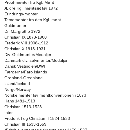
Proof-mønter fra Kgl. Mønt
Ældre Kgl. møntsæt før 1972
Erindrings-mønter
Temamønter fra den Kgl. mønt
Guldmønter
Dr. Margrethe 1972-
Christian IX 1873-1900
Frederik VIII 1908-1912
Christian X 1913-1931
Div. Guldmønter/Medaljer
Danmark div. sølvmønter/Medaljer
Dansk Vestindien/DWI
Færøerne/Faro Islands
Grønland-Greenland
Island/Iceland
Norge/Norway
Norske mønter før møntkonventionen i 1873
Hans 1481-1513
Chrisitan 1513-1523
Inter
Frederik I og Christian II 1524-1533
Christian III 1533-1559