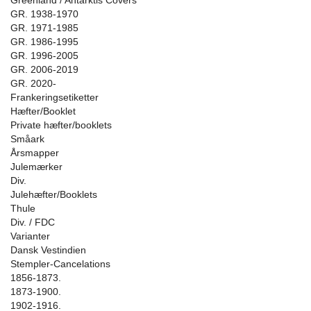
Greenland / Antarktis Covers
GR. 1938-1970
GR. 1971-1985
GR. 1986-1995
GR. 1996-2005
GR. 2006-2019
GR. 2020-
Frankeringsetiketter
Hæfter/Booklet
Private hæfter/booklets
Småark
Årsmapper
Julemærker
Div.
Julehæfter/Booklets
Thule
Div. / FDC
Varianter
Dansk Vestindien
Stempler-Cancelations
1856-1873.
1873-1900.
1902-1916.