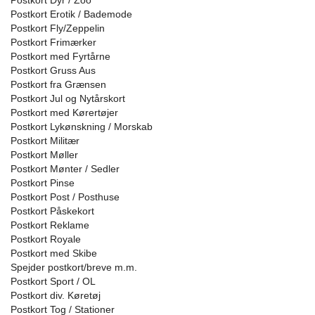
Postkort Dyr / Zoo
Postkort Erotik / Bademode
Postkort Fly/Zeppelin
Postkort Frimærker
Postkort med Fyrtårne
Postkort Gruss Aus
Postkort fra Grænsen
Postkort Jul og Nytårskort
Postkort med Kørertøjer
Postkort Lykønskning / Morskab
Postkort Militær
Postkort Møller
Postkort Mønter / Sedler
Postkort Pinse
Postkort Post / Posthuse
Postkort Påskekort
Postkort Reklame
Postkort Royale
Postkort med Skibe
Spejder postkort/breve m.m.
Postkort Sport / OL
Postkort div. Køretøj
Postkort Tog / Stationer