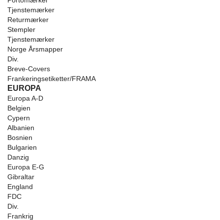
Portomærker
Tjenstemærker
Returmærker
Stempler
Tjenstemærker
Norge Årsmapper
Div.
Breve-Covers
Frankeringsetiketter/FRAMA
EUROPA
Europa A-D
Belgien
Cypern
Albanien
Bosnien
Bulgarien
Danzig
Europa E-G
Gibraltar
England
FDC
Div.
Frankrig