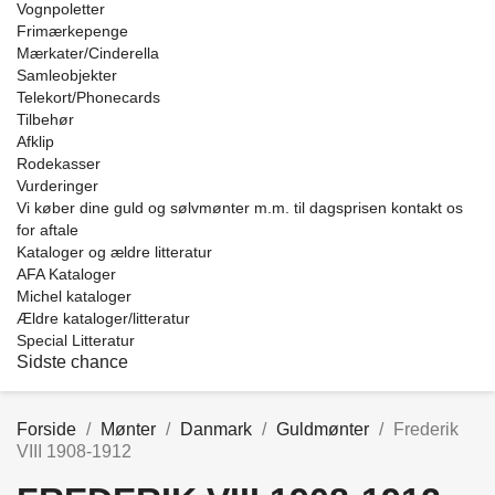
Vognpoletter
Frimærkepenge
Mærkater/Cinderella
Samleobjekter
Telekort/Phonecards
Tilbehør
Afklip
Rodekasser
Vurderinger
Vi køber dine guld og sølvmønter m.m. til dagsprisen kontakt os
for aftale
Kataloger og ældre litteratur
AFA Kataloger
Michel kataloger
Ældre kataloger/litteratur
Special Litteratur
Sidste chance
Forside
Mønter
Danmark
Guldmønter
Frederik
VIII 1908-1912