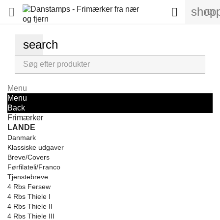
shopp


(0)
search
Menu
Menu
Back
Frimærker
LANDE
Danmark
Klassiske udgaver
Breve/Covers
Førfilateli/Franco
Tjenstebreve
4 Rbs Fersew
4 Rbs Thiele I
4 Rbs Thiele II
4 Rbs Thiele III