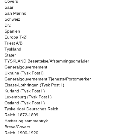
Covers
Saar
San Marino
Schweiz
Div.
Spanien
Europa T-Ø
Triest A/B
Tyskland
Stater
TYSKLAND Besættelse/Afstemningsområder
Generalgouvernement
Ukraine (Tysk Post i)
Generalgouvernement Tjeneste/Portomærker
Elsass-Lothringen (Tysk Post i )
Kurland (Tysk Post i )
Luxemburg (Tysk Post i )
Ostland (Tysk Post i )
Tyske rige/ Deutsches Reich
Reich. 1872-1899
Hæfter og sammentryk
Breve/Covers
Reich. 1900-1920