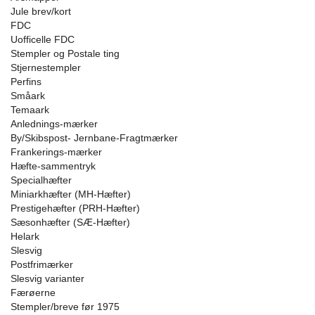
Jule brev/kort
FDC
Uofficelle FDC
Stempler og Postale ting
Stjernestempler
Perfins
Småark
Temaark
Anlednings-mærker
By/Skibspost- Jernbane-Fragtmærker
Frankerings-mærker
Hæfte-sammentryk
Specialhæfter
Miniarkhæfter (MH-Hæfter)
Prestigehæfter (PRH-Hæfter)
Sæsonhæfter (SÆ-Hæfter)
Helark
Slesvig
Postfrimærker
Slesvig varianter
Færøerne
Stempler/breve før 1975