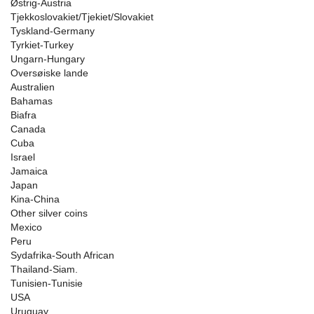
Østrig-Austria
Tjekkoslovakiet/Tjekiet/Slovakiet
Tyskland-Germany
Tyrkiet-Turkey
Ungarn-Hungary
Oversøiske lande
Australien
Bahamas
Biafra
Canada
Cuba
Israel
Jamaica
Japan
Kina-China
Other silver coins
Mexico
Peru
Sydafrika-South African
Thailand-Siam.
Tunisien-Tunisie
USA
Uruguay