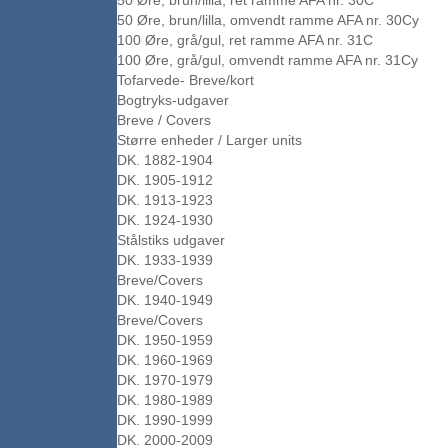
50 Øre, brun/lilla, ret ramme AFA nr. 30C
50 Øre, brun/lilla, omvendt ramme AFA nr. 30Cy
100 Øre, grå/gul, ret ramme AFA nr. 31C
100 Øre, grå/gul, omvendt ramme AFA nr. 31Cy
Tofarvede- Breve/kort
Bogtryks-udgaver
Breve / Covers
Større enheder / Larger units
DK. 1882-1904
DK. 1905-1912
DK. 1913-1923
DK. 1924-1930
Stålstiks udgaver
DK. 1933-1939
Breve/Covers
DK. 1940-1949
Breve/Covers
DK. 1950-1959
DK. 1960-1969
DK. 1970-1979
DK. 1980-1989
DK. 1990-1999
DK. 2000-2009