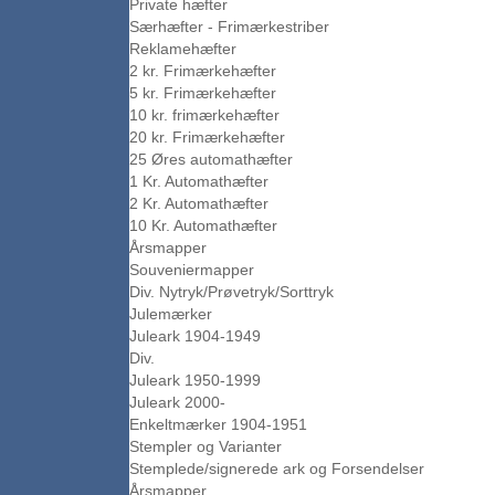
Private hæfter
Særhæfter - Frimærkestriber
Reklamehæfter
2 kr. Frimærkehæfter
5 kr. Frimærkehæfter
10 kr. frimærkehæfter
20 kr. Frimærkehæfter
25 Øres automathæfter
1 Kr. Automathæfter
2 Kr. Automathæfter
10 Kr. Automathæfter
Årsmapper
Souveniermapper
Div. Nytryk/Prøvetryk/Sorttryk
Julemærker
Juleark 1904-1949
Div.
Juleark 1950-1999
Juleark 2000-
Enkeltmærker 1904-1951
Stempler og Varianter
Stemplede/signerede ark og Forsendelser
Årsmapper