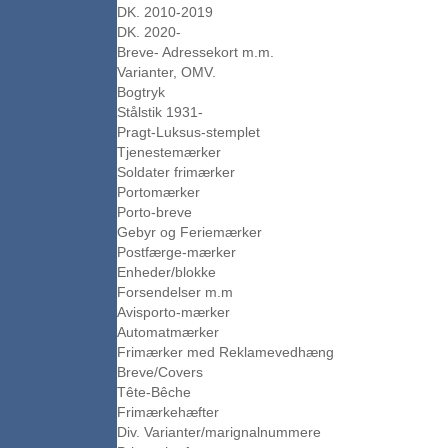
DK. 2010-2019
DK. 2020-
Breve- Adressekort m.m.
Varianter, OMV.
Bogtryk
Stålstik 1931-
Pragt-Luksus-stemplet
Tjenestemærker
Soldater frimærker
Portomærker
Porto-breve
Gebyr og Feriemærker
Postfærge-mærker
Enheder/blokke
Forsendelser m.m
Avisporto-mærker
Automatmærker
Frimærker med Reklamevedhæng
Breve/Covers
Tête-Bêche
Frimærkehæfter
Div. Varianter/marignalnummere