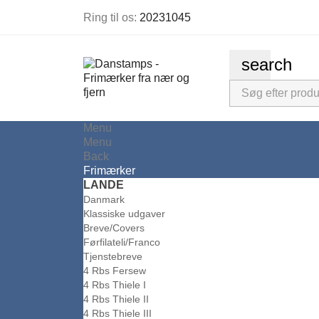
Ring til os:
20231045
search
Menu
Menu
Back
Frimærker
LANDE
Danmark
Klassiske udgaver
Breve/Covers
Førfilateli/Franco
Tjenstebreve
4 Rbs Fersew
4 Rbs Thiele I
4 Rbs Thiele II
4 Rbs Thiele III