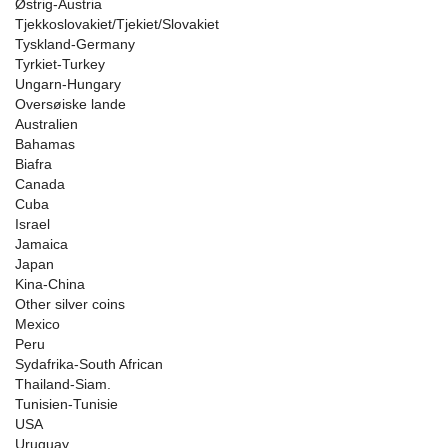
Østrig-Austria
Tjekkoslovakiet/Tjekiet/Slovakiet
Tyskland-Germany
Tyrkiet-Turkey
Ungarn-Hungary
Oversøiske lande
Australien
Bahamas
Biafra
Canada
Cuba
Israel
Jamaica
Japan
Kina-China
Other silver coins
Mexico
Peru
Sydafrika-South African
Thailand-Siam.
Tunisien-Tunisie
USA
Uruguay