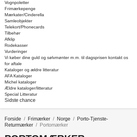
Vognpoletter
Frimærkepenge
Mærkater/Cinderella
Samleobjekter
Telekort/Phonecards
Tilbehør
Afklip
Rodekasser
Vurderinger
Vi køber dine guld og sølvmønter m.m. til dagsprisen kontakt os
for aftale
Kataloger og ældre litteratur
AFA Kataloger
Michel kataloger
Ældre kataloger/litteratur
Special Litteratur
Sidste chance
Forside
Frimærker
Norge
Porto-Tjenste-
Returmærker
Portomærker