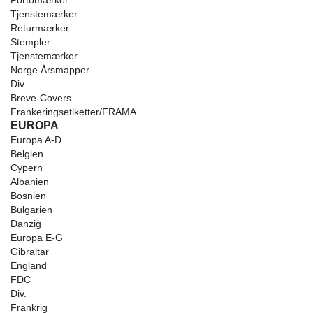
Portomærker
Tjenstemærker
Returmærker
Stempler
Tjenstemærker
Norge Årsmapper
Div.
Breve-Covers
Frankeringsetiketter/FRAMA
EUROPA
Europa A-D
Belgien
Cypern
Albanien
Bosnien
Bulgarien
Danzig
Europa E-G
Gibraltar
England
FDC
Div.
Frankrig