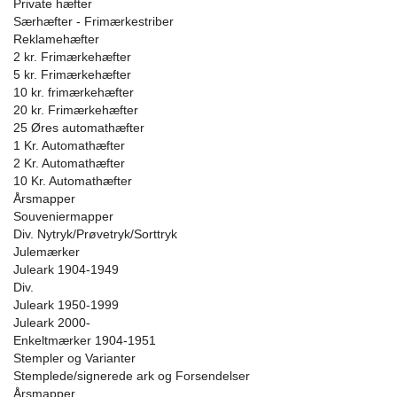
Private hæfter
Særhæfter - Frimærkestriber
Reklamehæfter
2 kr. Frimærkehæfter
5 kr. Frimærkehæfter
10 kr. frimærkehæfter
20 kr. Frimærkehæfter
25 Øres automathæfter
1 Kr. Automathæfter
2 Kr. Automathæfter
10 Kr. Automathæfter
Årsmapper
Souveniermapper
Div. Nytryk/Prøvetryk/Sorttryk
Julemærker
Juleark 1904-1949
Div.
Juleark 1950-1999
Juleark 2000-
Enkeltmærker 1904-1951
Stempler og Varianter
Stemplede/signerede ark og Forsendelser
Årsmapper