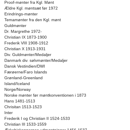
Proof-mønter fra Kgl. Mønt
Ældre Kgl. møntsæt før 1972
Erindrings-mønter
Temamønter fra den Kgl. mønt
Guldmønter
Dr. Margrethe 1972-
Christian IX 1873-1900
Frederik VIII 1908-1912
Christian X 1913-1931
Div. Guldmønter/Medaljer
Danmark div. sølvmønter/Medaljer
Dansk Vestindien/DWI
Færøerne/Faro Islands
Grønland-Greenland
Island/Iceland
Norge/Norway
Norske mønter før møntkonventionen i 1873
Hans 1481-1513
Chrisitan 1513-1523
Inter
Frederik I og Christian II 1524-1533
Christian III 1533-1559