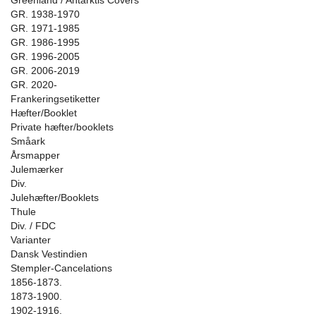
Greenland / Antarktis Covers
GR. 1938-1970
GR. 1971-1985
GR. 1986-1995
GR. 1996-2005
GR. 2006-2019
GR. 2020-
Frankeringsetiketter
Hæfter/Booklet
Private hæfter/booklets
Småark
Årsmapper
Julemærker
Div.
Julehæfter/Booklets
Thule
Div. / FDC
Varianter
Dansk Vestindien
Stempler-Cancelations
1856-1873.
1873-1900.
1902-1916.