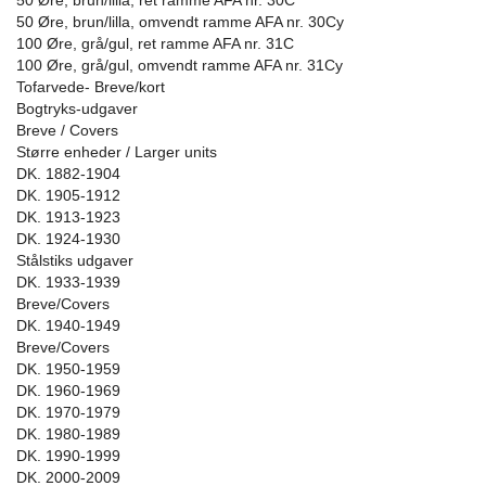
50 Øre, brun/lilla, ret ramme AFA nr. 30C
50 Øre, brun/lilla, omvendt ramme AFA nr. 30Cy
100 Øre, grå/gul, ret ramme AFA nr. 31C
100 Øre, grå/gul, omvendt ramme AFA nr. 31Cy
Tofarvede- Breve/kort
Bogtryks-udgaver
Breve / Covers
Større enheder / Larger units
DK. 1882-1904
DK. 1905-1912
DK. 1913-1923
DK. 1924-1930
Stålstiks udgaver
DK. 1933-1939
Breve/Covers
DK. 1940-1949
Breve/Covers
DK. 1950-1959
DK. 1960-1969
DK. 1970-1979
DK. 1980-1989
DK. 1990-1999
DK. 2000-2009