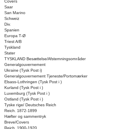
Covers
Saar
San Marino
Schweiz
Div.
Spanien
Europa T-Ø
Triest A/B
Tyskland
Stater
TYSKLAND Besættelse/Afstemningsområder
Generalgouvernement
Ukraine (Tysk Post i)
Generalgouvernement Tjeneste/Portomærker
Elsass-Lothringen (Tysk Post i )
Kurland (Tysk Post i )
Luxemburg (Tysk Post i )
Ostland (Tysk Post i )
Tyske rige/ Deutsches Reich
Reich. 1872-1899
Hæfter og sammentryk
Breve/Covers
Reich. 1900-1920