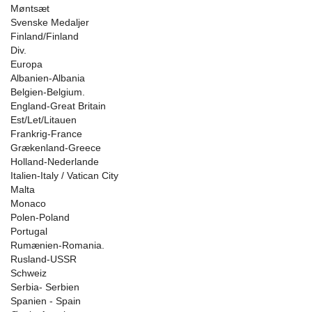
Møntsæt
Svenske Medaljer
Finland/Finland
Div.
Europa
Albanien-Albania
Belgien-Belgium.
England-Great Britain
Est/Let/Litauen
Frankrig-France
Grækenland-Greece
Holland-Nederlande
Italien-Italy / Vatican City
Malta
Monaco
Polen-Poland
Portugal
Rumænien-Romania.
Rusland-USSR
Schweiz
Serbia- Serbien
Spanien - Spain