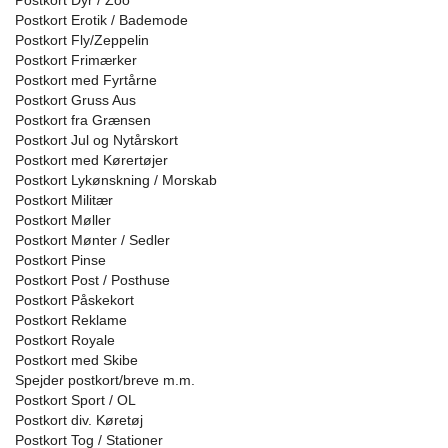
Postkort Dyr / Zoo
Postkort Erotik / Bademode
Postkort Fly/Zeppelin
Postkort Frimærker
Postkort med Fyrtårne
Postkort Gruss Aus
Postkort fra Grænsen
Postkort Jul og Nytårskort
Postkort med Kørertøjer
Postkort Lykønskning / Morskab
Postkort Militær
Postkort Møller
Postkort Mønter / Sedler
Postkort Pinse
Postkort Post / Posthuse
Postkort Påskekort
Postkort Reklame
Postkort Royale
Postkort med Skibe
Spejder postkort/breve m.m.
Postkort Sport / OL
Postkort div. Køretøj
Postkort Tog / Stationer