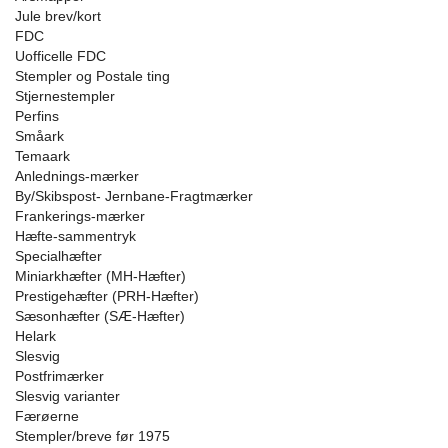
Jule brev/kort
FDC
Uofficelle FDC
Stempler og Postale ting
Stjernestempler
Perfins
Småark
Temaark
Anlednings-mærker
By/Skibspost- Jernbane-Fragtmærker
Frankerings-mærker
Hæfte-sammentryk
Specialhæfter
Miniarkhæfter (MH-Hæfter)
Prestigehæfter (PRH-Hæfter)
Sæsonhæfter (SÆ-Hæfter)
Helark
Slesvig
Postfrimærker
Slesvig varianter
Færøerne
Stempler/breve før 1975