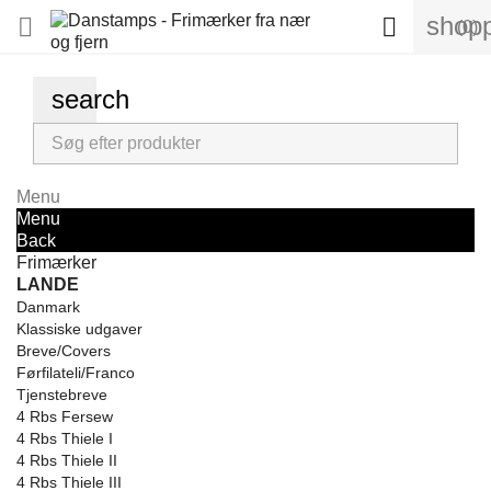
shopp


(0)
search
Menu
Menu
Back
Frimærker
LANDE
Danmark
Klassiske udgaver
Breve/Covers
Førfilateli/Franco
Tjenstebreve
4 Rbs Fersew
4 Rbs Thiele I
4 Rbs Thiele II
4 Rbs Thiele III