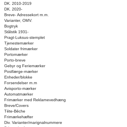
DK. 2010-2019
DK. 2020-
Breve- Adressekort m.m.
Varianter, OMV.
Bogtryk
Stålstik 1931-
Pragt-Luksus-stemplet
Tjenestemærker
Soldater frimærker
Portomærker
Porto-breve
Gebyr og Feriemærker
Postfærge-mærker
Enheder/blokke
Forsendelser m.m
Avisporto-mærker
Automatmærker
Frimærker med Reklamevedhæng
Breve/Covers
Tête-Bêche
Frimærkehæfter
Div. Varianter/marignalnummere