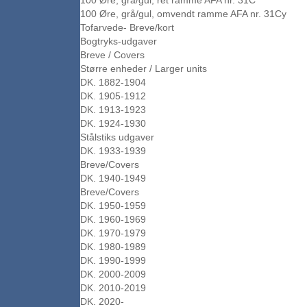
100 Øre, grå/gul, ret ramme AFA nr. 31C
100 Øre, grå/gul, omvendt ramme AFA nr. 31Cy
Tofarvede- Breve/kort
Bogtryks-udgaver
Breve / Covers
Større enheder / Larger units
DK. 1882-1904
DK. 1905-1912
DK. 1913-1923
DK. 1924-1930
Stålstiks udgaver
DK. 1933-1939
Breve/Covers
DK. 1940-1949
Breve/Covers
DK. 1950-1959
DK. 1960-1969
DK. 1970-1979
DK. 1980-1989
DK. 1990-1999
DK. 2000-2009
DK. 2010-2019
DK. 2020-