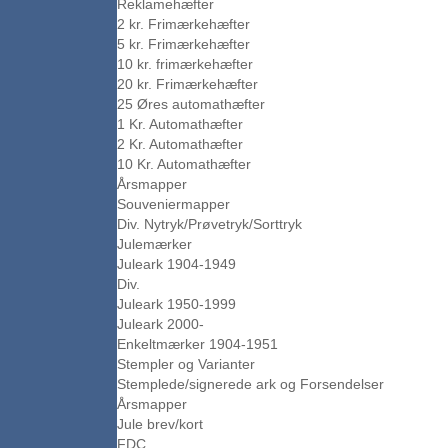
Reklamehæfter
2 kr. Frimærkehæfter
5 kr. Frimærkehæfter
10 kr. frimærkehæfter
20 kr. Frimærkehæfter
25 Øres automathæfter
1 Kr. Automathæfter
2 Kr. Automathæfter
10 Kr. Automathæfter
Årsmapper
Souveniermapper
Div. Nytryk/Prøvetryk/Sorttryk
Julemærker
Juleark 1904-1949
Div.
Juleark 1950-1999
Juleark 2000-
Enkeltmærker 1904-1951
Stempler og Varianter
Stemplede/signerede ark og Forsendelser
Årsmapper
Jule brev/kort
FDC