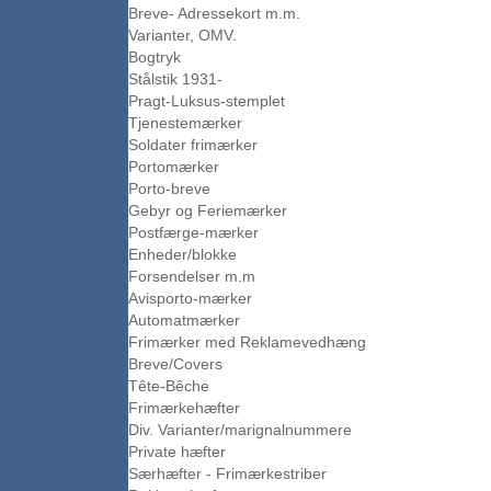
Breve- Adressekort m.m.
Varianter, OMV.
Bogtryk
Stålstik 1931-
Pragt-Luksus-stemplet
Tjenestemærker
Soldater frimærker
Portomærker
Porto-breve
Gebyr og Feriemærker
Postfærge-mærker
Enheder/blokke
Forsendelser m.m
Avisporto-mærker
Automatmærker
Frimærker med Reklamevedhæng
Breve/Covers
Tête-Bêche
Frimærkehæfter
Div. Varianter/marignalnummere
Private hæfter
Særhæfter - Frimærkestriber