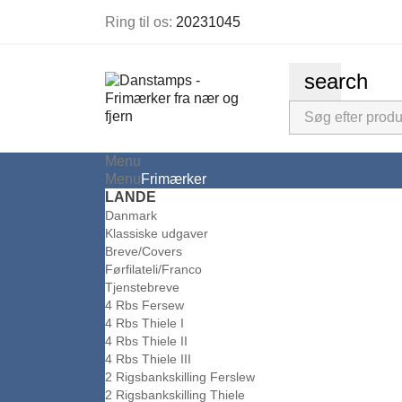
Ring til os:
20231045
search
Menu
Menu
Frimærker
LANDE
Danmark
Klassiske udgaver
Breve/Covers
Førfilateli/Franco
Tjenstebreve
4 Rbs Fersew
4 Rbs Thiele I
4 Rbs Thiele II
4 Rbs Thiele III
2 Rigsbankskilling Ferslew
2 Rigsbankskilling Thiele