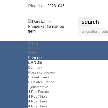
Ring til os:
20231045
search
Menu
Menu
Back
Frimærker
LANDE
Danmark
Klassiske udgaver
Breve/Covers
Førfilateli/Franco
Tjenstebreve
4 Rbs Fersew
4 Rbs Thiele I
4 Rbs Thiele II
4 Rbs Thiele III