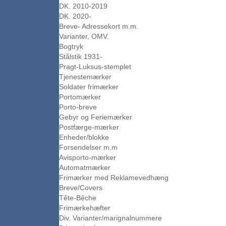
DK. 2010-2019
DK. 2020-
Breve- Adressekort m.m.
Varianter, OMV.
Bogtryk
Stålstik 1931-
Pragt-Luksus-stemplet
Tjenestemærker
Soldater frimærker
Portomærker
Porto-breve
Gebyr og Feriemærker
Postfærge-mærker
Enheder/blokke
Forsendelser m.m
Avisporto-mærker
Automatmærker
Frimærker med Reklamevedhæng
Breve/Covers
Tête-Bêche
Frimærkehæfter
Div. Varianter/marignalnummere