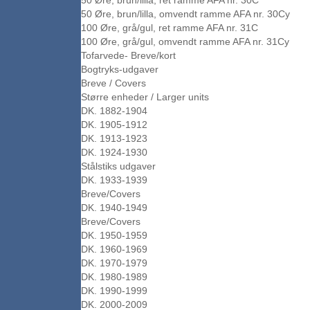
50 Øre, brun/lilla, ret ramme AFA nr. 30C
50 Øre, brun/lilla, omvendt ramme AFA nr. 30Cy
100 Øre, grå/gul, ret ramme AFA nr. 31C
100 Øre, grå/gul, omvendt ramme AFA nr. 31Cy
Tofarvede- Breve/kort
Bogtryks-udgaver
Breve / Covers
Større enheder / Larger units
DK. 1882-1904
DK. 1905-1912
DK. 1913-1923
DK. 1924-1930
Stålstiks udgaver
DK. 1933-1939
Breve/Covers
DK. 1940-1949
Breve/Covers
DK. 1950-1959
DK. 1960-1969
DK. 1970-1979
DK. 1980-1989
DK. 1990-1999
DK. 2000-2009