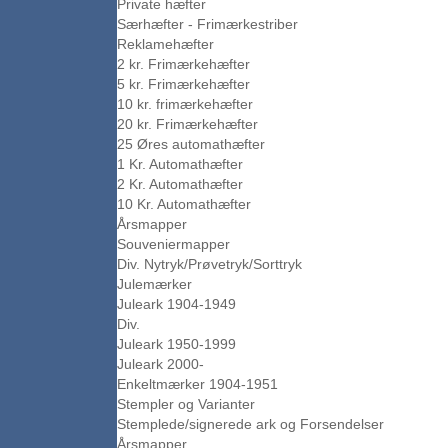
Private hæfter
Særhæfter - Frimærkestriber
Reklamehæfter
2 kr. Frimærkehæfter
5 kr. Frimærkehæfter
10 kr. frimærkehæfter
20 kr. Frimærkehæfter
25 Øres automathæfter
1 Kr. Automathæfter
2 Kr. Automathæfter
10 Kr. Automathæfter
Årsmapper
Souveniermapper
Div. Nytryk/Prøvetryk/Sorttryk
Julemærker
Juleark 1904-1949
Div.
Juleark 1950-1999
Juleark 2000-
Enkeltmærker 1904-1951
Stempler og Varianter
Stemplede/signerede ark og Forsendelser
Årsmapper