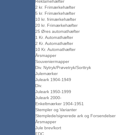
Reklamehæfter
2 kr. Frimærkehæfter
5 kr. Frimærkehæfter
10 kr. frimærkehæfter
20 kr. Frimærkehæfter
25 Øres automathæfter
1 Kr. Automathæfter
2 Kr. Automathæfter
10 Kr. Automathæfter
Årsmapper
Souveniermapper
Div. Nytryk/Prøvetryk/Sorttryk
Julemærker
Juleark 1904-1949
Div.
Juleark 1950-1999
Juleark 2000-
Enkeltmærker 1904-1951
Stempler og Varianter
Stemplede/signerede ark og Forsendelser
Årsmapper
Jule brev/kort
FDC