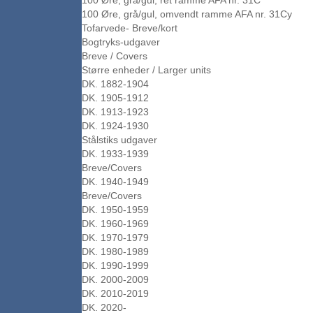
100 Øre, grå/gul, ret ramme AFA nr. 31C
100 Øre, grå/gul, omvendt ramme AFA nr. 31Cy
Tofarvede- Breve/kort
Bogtryks-udgaver
Breve / Covers
Større enheder / Larger units
DK. 1882-1904
DK. 1905-1912
DK. 1913-1923
DK. 1924-1930
Stålstiks udgaver
DK. 1933-1939
Breve/Covers
DK. 1940-1949
Breve/Covers
DK. 1950-1959
DK. 1960-1969
DK. 1970-1979
DK. 1980-1989
DK. 1990-1999
DK. 2000-2009
DK. 2010-2019
DK. 2020-