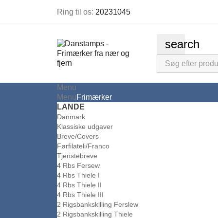
Ring til os:
20231045
search
Menu
Menu
Frimærker
LANDE
Danmark
Klassiske udgaver
Breve/Covers
Førfilateli/Franco
Tjenstebreve
4 Rbs Fersew
4 Rbs Thiele I
4 Rbs Thiele II
4 Rbs Thiele III
2 Rigsbankskilling Ferslew
2 Rigsbankskilling Thiele