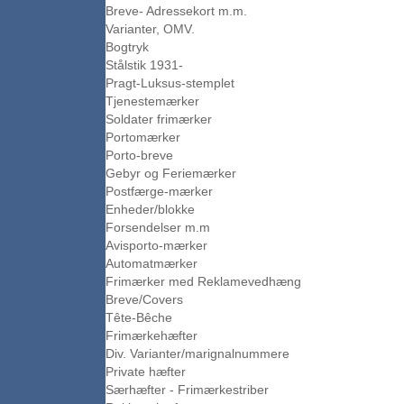
Breve- Adressekort m.m.
Varianter, OMV.
Bogtryk
Stålstik 1931-
Pragt-Luksus-stemplet
Tjenestemærker
Soldater frimærker
Portomærker
Porto-breve
Gebyr og Feriemærker
Postfærge-mærker
Enheder/blokke
Forsendelser m.m
Avisporto-mærker
Automatmærker
Frimærker med Reklamevedhæng
Breve/Covers
Tête-Bêche
Frimærkehæfter
Div. Varianter/marignalnummere
Private hæfter
Særhæfter - Frimærkestriber