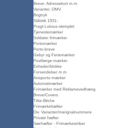
Breve- Adressekort m.m.
Varianter, OMV.
Bogtryk
Stålstik 1931-
Pragt-Luksus-stemplet
Tjenestemærker
Soldater frimærker
Portomærker
Porto-breve
Gebyr og Feriemærker
Postfærge-mærker
Enheder/blokke
Forsendelser m.m
Avisporto-mærker
Automatmærker
Frimærker med Reklamevedhæng
Breve/Covers
Tête-Bêche
Frimærkehæfter
Div. Varianter/marignalnummere
Private hæfter
Særhæfter - Frimærkestriber