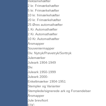
Reklamehæfter
2 kr. Frimærkehæfter
5 kr. Frimærkehæfter
10 kr. frimærkehæfter
20 kr. Frimærkehæfter
25 Øres automathæfter
1 Kr. Automathæfter
2 Kr. Automathæfter
10 Kr. Automathæfter
Årsmapper
Souveniermapper
Div. Nytryk/Prøvetryk/Sorttryk
Julemærker
Juleark 1904-1949
Div.
Juleark 1950-1999
Juleark 2000-
Enkeltmærker 1904-1951
Stempler og Varianter
Stemplede/signerede ark og Forsendelser
Årsmapper
Jule brev/kort
FDC