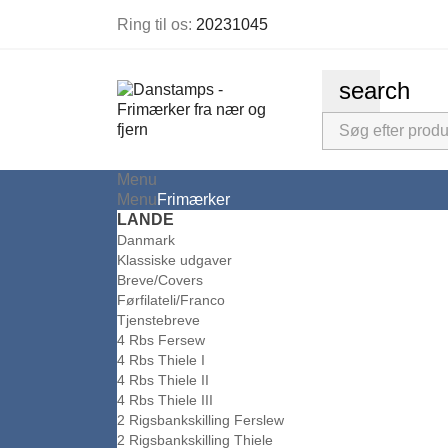
Ring til os:
20231045
search
Menu
Menu
Frimærker
LANDE
Danmark
Klassiske udgaver
Breve/Covers
Førfilateli/Franco
Tjenstebreve
4 Rbs Fersew
4 Rbs Thiele I
4 Rbs Thiele II
4 Rbs Thiele III
2 Rigsbankskilling Ferslew
2 Rigsbankskilling Thiele