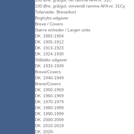
100 Øre, grå/gul, ret ramme AFA nr. 31C
100 Øre, grå/gul, omvendt ramme AFA nr. 31Cy
Tofarvede- Breve/kort
Bogtryks-udgaver
Breve / Covers
Større enheder / Larger units
DK. 1882-1904
DK. 1905-1912
DK. 1913-1923
DK. 1924-1930
Stålstiks udgaver
DK. 1933-1939
Breve/Covers
DK. 1940-1949
Breve/Covers
DK. 1950-1959
DK. 1960-1969
DK. 1970-1979
DK. 1980-1989
DK. 1990-1999
DK. 2000-2009
DK. 2010-2019
DK. 2020-