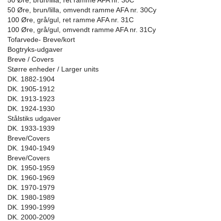
50 Øre, brun/lilla, ret ramme AFA nr. 30C
50 Øre, brun/lilla, omvendt ramme AFA nr. 30Cy
100 Øre, grå/gul, ret ramme AFA nr. 31C
100 Øre, grå/gul, omvendt ramme AFA nr. 31Cy
Tofarvede- Breve/kort
Bogtryks-udgaver
Breve / Covers
Større enheder / Larger units
DK. 1882-1904
DK. 1905-1912
DK. 1913-1923
DK. 1924-1930
Stålstiks udgaver
DK. 1933-1939
Breve/Covers
DK. 1940-1949
Breve/Covers
DK. 1950-1959
DK. 1960-1969
DK. 1970-1979
DK. 1980-1989
DK. 1990-1999
DK. 2000-2009