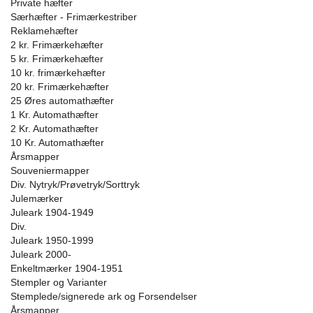
Private hæfter
Særhæfter - Frimærkestriber
Reklamehæfter
2 kr. Frimærkehæfter
5 kr. Frimærkehæfter
10 kr. frimærkehæfter
20 kr. Frimærkehæfter
25 Øres automathæfter
1 Kr. Automathæfter
2 Kr. Automathæfter
10 Kr. Automathæfter
Årsmapper
Souveniermapper
Div. Nytryk/Prøvetryk/Sorttryk
Julemærker
Juleark 1904-1949
Div.
Juleark 1950-1999
Juleark 2000-
Enkeltmærker 1904-1951
Stempler og Varianter
Stemplede/signerede ark og Forsendelser
Årsmapper