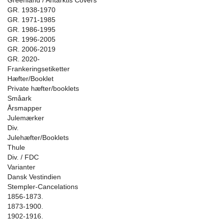
Greenland / Antarktis Covers
GR. 1938-1970
GR. 1971-1985
GR. 1986-1995
GR. 1996-2005
GR. 2006-2019
GR. 2020-
Frankeringsetiketter
Hæfter/Booklet
Private hæfter/booklets
Småark
Årsmapper
Julemærker
Div.
Julehæfter/Booklets
Thule
Div. / FDC
Varianter
Dansk Vestindien
Stempler-Cancelations
1856-1873.
1873-1900.
1902-1916.