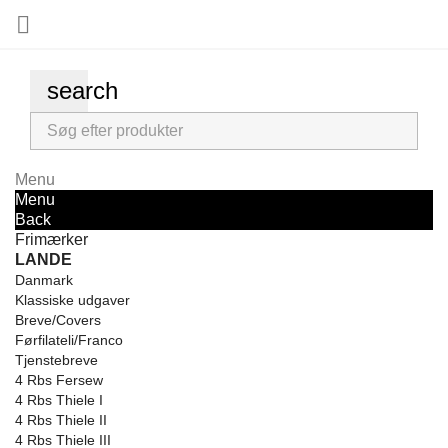

search
Menu
Menu
Back
Frimærker
LANDE
Danmark
Klassiske udgaver
Breve/Covers
Førfilateli/Franco
Tjenstebreve
4 Rbs Fersew
4 Rbs Thiele I
4 Rbs Thiele II
4 Rbs Thiele III