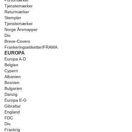
Portomærker
Tjenstemærker
Returmærker
Stempler
Tjenstemærker
Norge Årsmapper
Div.
Breve-Covers
Frankeringsetiketter/FRAMA
EUROPA
Europa A-D
Belgien
Cypern
Albanien
Bosnien
Bulgarien
Danzig
Europa E-G
Gibraltar
England
FDC
Div.
Frankrig