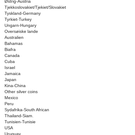
Østrig-Austria
Tjekkoslovakiet/Tjekiet/Slovakiet
Tyskland-Germany
Tyrkiet-Turkey
Ungarn-Hungary
Oversøiske lande
Australien
Bahamas
Biafra
Canada
Cuba
Israel
Jamaica
Japan
Kina-China
Other silver coins
Mexico
Peru
Sydafrika-South African
Thailand-Siam.
Tunisien-Tunisie
USA
Uruguay