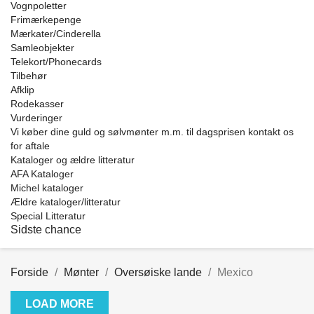
Vognpoletter
Frimærkepenge
Mærkater/Cinderella
Samleobjekter
Telekort/Phonecards
Tilbehør
Afklip
Rodekasser
Vurderinger
Vi køber dine guld og sølvmønter m.m. til dagsprisen kontakt os
for aftale
Kataloger og ældre litteratur
AFA Kataloger
Michel kataloger
Ældre kataloger/litteratur
Special Litteratur
Sidste chance
Forside
Mønter
Oversøiske lande
Mexico
LOAD MORE
Clear