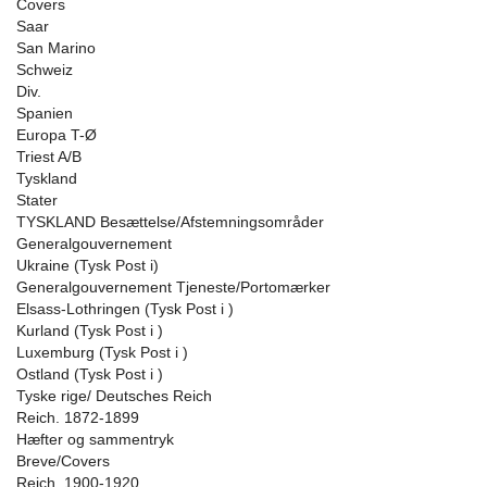
Covers
Saar
San Marino
Schweiz
Div.
Spanien
Europa T-Ø
Triest A/B
Tyskland
Stater
TYSKLAND Besættelse/Afstemningsområder
Generalgouvernement
Ukraine (Tysk Post i)
Generalgouvernement Tjeneste/Portomærker
Elsass-Lothringen (Tysk Post i )
Kurland (Tysk Post i )
Luxemburg (Tysk Post i )
Ostland (Tysk Post i )
Tyske rige/ Deutsches Reich
Reich. 1872-1899
Hæfter og sammentryk
Breve/Covers
Reich. 1900-1920