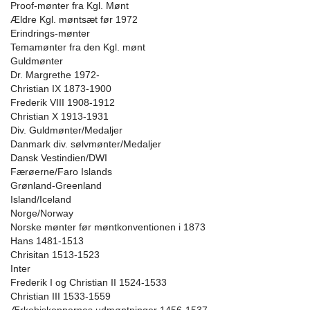
Proof-mønter fra Kgl. Mønt
Ældre Kgl. møntsæt før 1972
Erindrings-mønter
Temamønter fra den Kgl. mønt
Guldmønter
Dr. Margrethe 1972-
Christian IX 1873-1900
Frederik VIII 1908-1912
Christian X 1913-1931
Div. Guldmønter/Medaljer
Danmark div. sølvmønter/Medaljer
Dansk Vestindien/DWI
Færøerne/Faro Islands
Grønland-Greenland
Island/Iceland
Norge/Norway
Norske mønter før møntkonventionen i 1873
Hans 1481-1513
Chrisitan 1513-1523
Inter
Frederik I og Christian II 1524-1533
Christian III 1533-1559