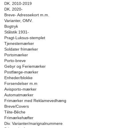
DK. 2010-2019
DK. 2020-
Breve- Adressekort m.m.
Varianter, OMV.
Bogtryk
Stålstik 1931-
Pragt-Luksus-stemplet
Tjenestemærker
Soldater frimærker
Portomærker
Porto-breve
Gebyr og Feriemærker
Postfærge-mærker
Enheder/blokke
Forsendelser m.m
Avisporto-mærker
Automatmærker
Frimærker med Reklamevedhæng
Breve/Covers
Tête-Bêche
Frimærkehæfter
Div. Varianter/marignalnummere