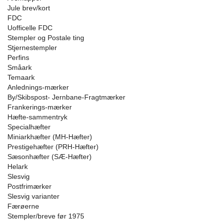
Jule brev/kort
FDC
Uofficelle FDC
Stempler og Postale ting
Stjernestempler
Perfins
Småark
Temaark
Anlednings-mærker
By/Skibspost- Jernbane-Fragtmærker
Frankerings-mærker
Hæfte-sammentryk
Specialhæfter
Miniarkhæfter (MH-Hæfter)
Prestigehæfter (PRH-Hæfter)
Sæsonhæfter (SÆ-Hæfter)
Helark
Slesvig
Postfrimærker
Slesvig varianter
Færøerne
Stempler/breve før 1975