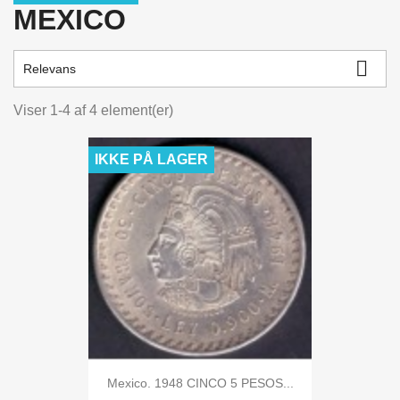
MEXICO
Price
kr.
kr.

Relevans
VIEW PRODUCTS
4
Viser 1-4 af 4 element(er)
IKKE PÅ LAGER
Mexico. 1948 CINCO 5 PESOS...