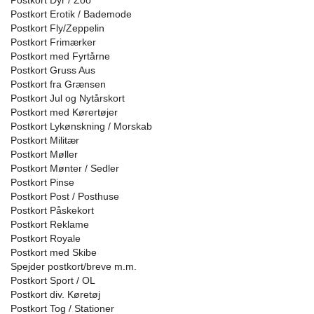
Postkort Dyr / Zoo
Postkort Erotik / Bademode
Postkort Fly/Zeppelin
Postkort Frimærker
Postkort med Fyrtårne
Postkort Gruss Aus
Postkort fra Grænsen
Postkort Jul og Nytårskort
Postkort med Kørertøjer
Postkort Lykønskning / Morskab
Postkort Militær
Postkort Møller
Postkort Mønter / Sedler
Postkort Pinse
Postkort Post / Posthuse
Postkort Påskekort
Postkort Reklame
Postkort Royale
Postkort med Skibe
Spejder postkort/breve m.m.
Postkort Sport / OL
Postkort div. Køretøj
Postkort Tog / Stationer