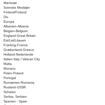
Møntsæt
Svenske Medaljer
Finland/Finland
Div.
Europa
Albanien-Albania
Belgien-Belgium.
England-Great Britain
Est/Let/Litauen
Frankrig-France
Grækenland-Greece
Holland-Nederlande
Italien-Italy / Vatican City
Malta
Monaco
Polen-Poland
Portugal
Rumænien-Romania.
Rusland-USSR
Schweiz
Serbia- Serbien
Spanien - Spain