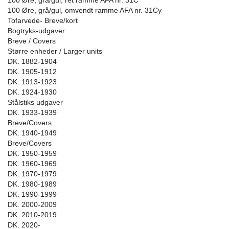
100 Øre, grå/gul, ret ramme AFA nr. 31C
100 Øre, grå/gul, omvendt ramme AFA nr. 31Cy
Tofarvede- Breve/kort
Bogtryks-udgaver
Breve / Covers
Større enheder / Larger units
DK. 1882-1904
DK. 1905-1912
DK. 1913-1923
DK. 1924-1930
Stålstiks udgaver
DK. 1933-1939
Breve/Covers
DK. 1940-1949
Breve/Covers
DK. 1950-1959
DK. 1960-1969
DK. 1970-1979
DK. 1980-1989
DK. 1990-1999
DK. 2000-2009
DK. 2010-2019
DK. 2020-