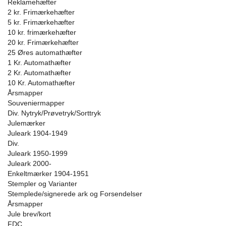
Reklamehæfter
2 kr. Frimærkehæfter
5 kr. Frimærkehæfter
10 kr. frimærkehæfter
20 kr. Frimærkehæfter
25 Øres automathæfter
1 Kr. Automathæfter
2 Kr. Automathæfter
10 Kr. Automathæfter
Årsmapper
Souveniermapper
Div. Nytryk/Prøvetryk/Sorttryk
Julemærker
Juleark 1904-1949
Div.
Juleark 1950-1999
Juleark 2000-
Enkeltmærker 1904-1951
Stempler og Varianter
Stemplede/signerede ark og Forsendelser
Årsmapper
Jule brev/kort
FDC