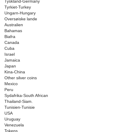
Tyskland-Germany
Tyrkiet-Turkey
Ungarn-Hungary
Oversøiske lande
Australien
Bahamas
Biafra
Canada
Cuba
Israel
Jamaica
Japan
Kina-China
Other silver coins
Mexico
Peru
Sydafrika-South African
Thailand-Siam.
Tunisien-Tunisie
USA
Uruguay
Venezuela
Tokens