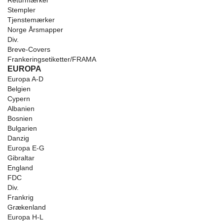
Returmærker
Stempler
Tjenstemærker
Norge Årsmapper
Div.
Breve-Covers
Frankeringsetiketter/FRAMA
EUROPA
Europa A-D
Belgien
Cypern
Albanien
Bosnien
Bulgarien
Danzig
Europa E-G
Gibraltar
England
FDC
Div.
Frankrig
Grækenland
Europa H-L