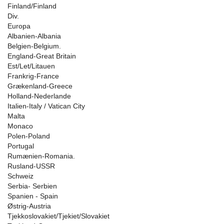
Finland/Finland
Div.
Europa
Albanien-Albania
Belgien-Belgium.
England-Great Britain
Est/Let/Litauen
Frankrig-France
Grækenland-Greece
Holland-Nederlande
Italien-Italy / Vatican City
Malta
Monaco
Polen-Poland
Portugal
Rumænien-Romania.
Rusland-USSR
Schweiz
Serbia- Serbien
Spanien - Spain
Østrig-Austria
Tjekkoslovakiet/Tjekiet/Slovakiet