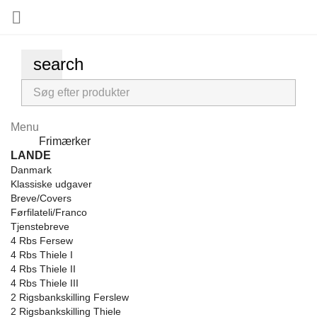

search
Menu
Menu
Frimærker
Back
LANDE
Danmark
Klassiske udgaver
Breve/Covers
Førfilateli/Franco
Tjenstebreve
4 Rbs Fersew
4 Rbs Thiele I
4 Rbs Thiele II
4 Rbs Thiele III
2 Rigsbankskilling Ferslew
2 Rigsbankskilling Thiele