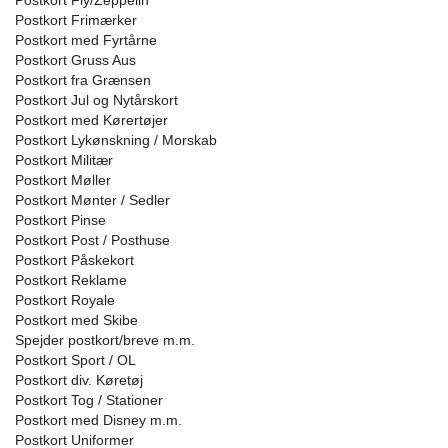
Postkort Fly/Zeppelin
Postkort Frimærker
Postkort med Fyrtårne
Postkort Gruss Aus
Postkort fra Grænsen
Postkort Jul og Nytårskort
Postkort med Kørertøjer
Postkort Lykønskning / Morskab
Postkort Militær
Postkort Møller
Postkort Mønter / Sedler
Postkort Pinse
Postkort Post / Posthuse
Postkort Påskekort
Postkort Reklame
Postkort Royale
Postkort med Skibe
Spejder postkort/breve m.m.
Postkort Sport / OL
Postkort div. Køretøj
Postkort Tog / Stationer
Postkort med Disney m.m.
Postkort Uniformer