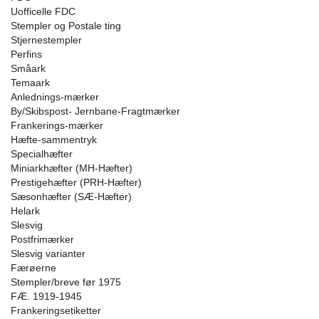
Uofficelle FDC
Stempler og Postale ting
Stjernestempler
Perfins
Småark
Temaark
Anlednings-mærker
By/Skibspost- Jernbane-Fragtmærker
Frankerings-mærker
Hæfte-sammentryk
Specialhæfter
Miniarkhæfter (MH-Hæfter)
Prestigehæfter (PRH-Hæfter)
Sæsonhæfter (SÆ-Hæfter)
Helark
Slesvig
Postfrimærker
Slesvig varianter
Færøerne
Stempler/breve før 1975
FÆ. 1919-1945
Frankeringsetiketter