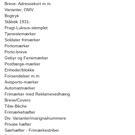
Breve- Adressekort m.m.
Varianter, OMV.
Bogtryk
Stålstik 1931-
Pragt-Luksus-stemplet
Tjenestemærker
Soldater frimærker
Portomærker
Porto-breve
Gebyr og Feriemærker
Postfærge-mærker
Enheder/blokke
Forsendelser m.m
Avisporto-mærker
Automatmærker
Frimærker med Reklamevedhæng
Breve/Covers
Tête-Bêche
Frimærkehæfter
Div. Varianter/marignalnummere
Private hæfter
Særhæfter - Frimærkestriber