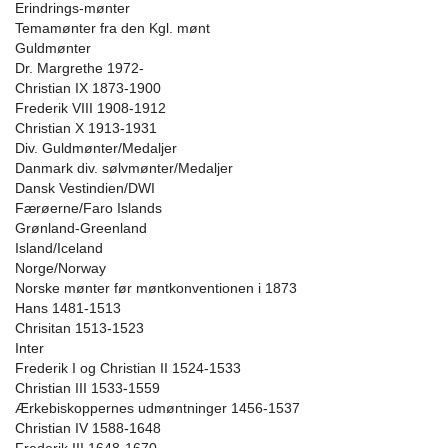
Erindrings-mønter
Temamønter fra den Kgl. mønt
Guldmønter
Dr. Margrethe 1972-
Christian IX 1873-1900
Frederik VIII 1908-1912
Christian X 1913-1931
Div. Guldmønter/Medaljer
Danmark div. sølvmønter/Medaljer
Dansk Vestindien/DWI
Færøerne/Faro Islands
Grønland-Greenland
Island/Iceland
Norge/Norway
Norske mønter før møntkonventionen i 1873
Hans 1481-1513
Chrisitan 1513-1523
Inter
Frederik I og Christian II 1524-1533
Christian III 1533-1559
Ærkebiskoppernes udmøntninger 1456-1537
Christian IV 1588-1648