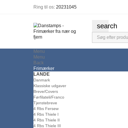
Ring til os:
20231045
search
Menu
Menu
Back
Frimærker
LANDE
Danmark
Klassiske udgaver
Breve/Covers
Førfilateli/Franco
Tjenstebreve
4 Rbs Fersew
4 Rbs Thiele I
4 Rbs Thiele II
4 Rbs Thiele III