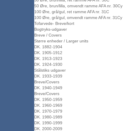
50 Øre, brun/lilla, ret ramme AFA nr. 30C
50 Øre, brun/lilla, omvendt ramme AFA nr. 30Cy
100 Øre, grå/gul, ret ramme AFA nr. 31C
100 Øre, grå/gul, omvendt ramme AFA nr. 31Cy
Tofarvede- Breve/kort
Bogtryks-udgaver
Breve / Covers
Større enheder / Larger units
DK. 1882-1904
DK. 1905-1912
DK. 1913-1923
DK. 1924-1930
Stålstiks udgaver
DK. 1933-1939
Breve/Covers
DK. 1940-1949
Breve/Covers
DK. 1950-1959
DK. 1960-1969
DK. 1970-1979
DK. 1980-1989
DK. 1990-1999
DK. 2000-2009