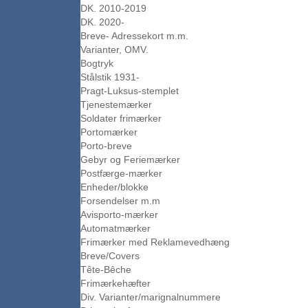
DK. 2010-2019
DK. 2020-
Breve- Adressekort m.m.
Varianter, OMV.
Bogtryk
Stålstik 1931-
Pragt-Luksus-stemplet
Tjenestemærker
Soldater frimærker
Portomærker
Porto-breve
Gebyr og Feriemærker
Postfærge-mærker
Enheder/blokke
Forsendelser m.m
Avisporto-mærker
Automatmærker
Frimærker med Reklamevedhæng
Breve/Covers
Tête-Bêche
Frimærkehæfter
Div. Varianter/marignalnummere