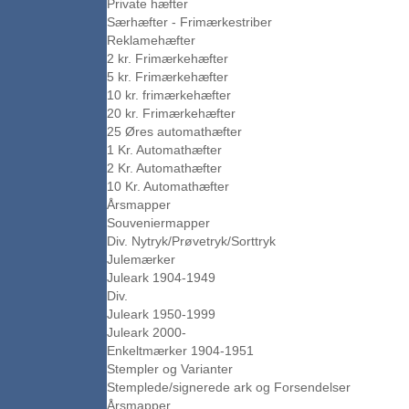
Private hæfter
Særhæfter - Frimærkestriber
Reklamehæfter
2 kr. Frimærkehæfter
5 kr. Frimærkehæfter
10 kr. frimærkehæfter
20 kr. Frimærkehæfter
25 Øres automathæfter
1 Kr. Automathæfter
2 Kr. Automathæfter
10 Kr. Automathæfter
Årsmapper
Souveniermapper
Div. Nytryk/Prøvetryk/Sorttryk
Julemærker
Juleark 1904-1949
Div.
Juleark 1950-1999
Juleark 2000-
Enkeltmærker 1904-1951
Stempler og Varianter
Stemplede/signerede ark og Forsendelser
Årsmapper