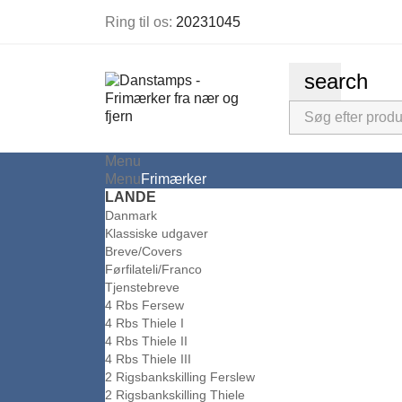
Ring til os:
20231045
search
Menu
Menu
Frimærker
LANDE
Danmark
Klassiske udgaver
Breve/Covers
Førfilateli/Franco
Tjenstebreve
4 Rbs Fersew
4 Rbs Thiele I
4 Rbs Thiele II
4 Rbs Thiele III
2 Rigsbankskilling Ferslew
2 Rigsbankskilling Thiele