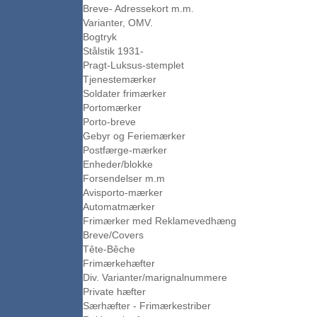
Breve- Adressekort m.m.
Varianter, OMV.
Bogtryk
Stålstik 1931-
Pragt-Luksus-stemplet
Tjenestemærker
Soldater frimærker
Portomærker
Porto-breve
Gebyr og Feriemærker
Postfærge-mærker
Enheder/blokke
Forsendelser m.m
Avisporto-mærker
Automatmærker
Frimærker med Reklamevedhæng
Breve/Covers
Tête-Bêche
Frimærkehæfter
Div. Varianter/marignalnummere
Private hæfter
Særhæfter - Frimærkestriber