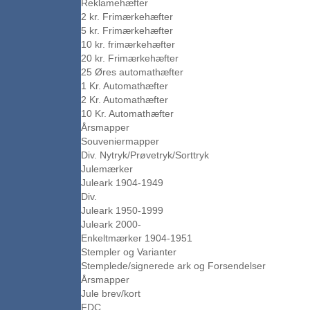
Reklamehæfter
2 kr. Frimærkehæfter
5 kr. Frimærkehæfter
10 kr. frimærkehæfter
20 kr. Frimærkehæfter
25 Øres automathæfter
1 Kr. Automathæfter
2 Kr. Automathæfter
10 Kr. Automathæfter
Årsmapper
Souveniermapper
Div. Nytryk/Prøvetryk/Sorttryk
Julemærker
Juleark 1904-1949
Div.
Juleark 1950-1999
Juleark 2000-
Enkeltmærker 1904-1951
Stempler og Varianter
Stemplede/signerede ark og Forsendelser
Årsmapper
Jule brev/kort
FDC