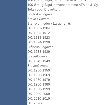
100 Øre, grå/gul, ret ramme AFA nr. 31C
100 Øre, grå/gul, omvendt ramme AFA nr. 31Cy
Tofarvede- Breve/kort
Bogtryks-udgaver
Breve / Covers
Større enheder / Larger units
DK. 1882-1904
DK. 1905-1912
DK. 1913-1923
DK. 1924-1930
Stålstiks udgaver
DK. 1933-1939
Breve/Covers
DK. 1940-1949
Breve/Covers
DK. 1950-1959
DK. 1960-1969
DK. 1970-1979
DK. 1980-1989
DK. 1990-1999
DK. 2000-2009
DK. 2010-2019
DK. 2020-