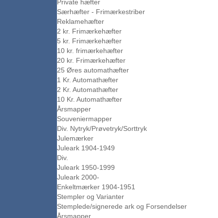
Private hæfter
Særhæfter - Frimærkestriber
Reklamehæfter
2 kr. Frimærkehæfter
5 kr. Frimærkehæfter
10 kr. frimærkehæfter
20 kr. Frimærkehæfter
25 Øres automathæfter
1 Kr. Automathæfter
2 Kr. Automathæfter
10 Kr. Automathæfter
Årsmapper
Souveniermapper
Div. Nytryk/Prøvetryk/Sorttryk
Julemærker
Juleark 1904-1949
Div.
Juleark 1950-1999
Juleark 2000-
Enkeltmærker 1904-1951
Stempler og Varianter
Stemplede/signerede ark og Forsendelser
Årsmapper