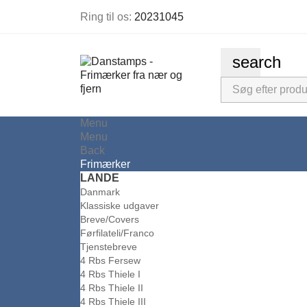
Ring til os:
20231045
search
Menu
Menu
Back
Frimærker
LANDE
Danmark
Klassiske udgaver
Breve/Covers
Førfilateli/Franco
Tjenstebreve
4 Rbs Fersew
4 Rbs Thiele I
4 Rbs Thiele II
4 Rbs Thiele III