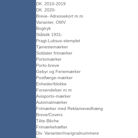
DK. 2010-2019
DK. 2020-
Breve- Adressekort m.m.
Varianter, OMV.
Bogtryk
Stålstik 1931-
Pragt-Luksus-stemplet
Tjenestemærker
Soldater frimærker
Portomærker
Porto-breve
Gebyr og Feriemærker
Postfærge-mærker
Enheder/blokke
Forsendelser m.m
Avisporto-mærker
Automatmærker
Frimærker med Reklamevedhæng
Breve/Covers
Tête-Bêche
Frimærkehæfter
Div. Varianter/marignalnummere