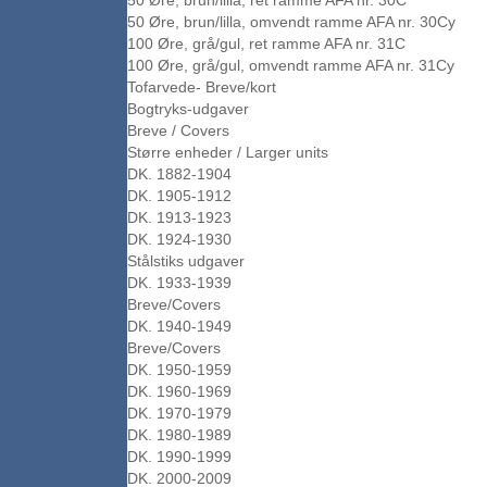
50 Øre, brun/lilla, ret ramme AFA nr. 30C
50 Øre, brun/lilla, omvendt ramme AFA nr. 30Cy
100 Øre, grå/gul, ret ramme AFA nr. 31C
100 Øre, grå/gul, omvendt ramme AFA nr. 31Cy
Tofarvede- Breve/kort
Bogtryks-udgaver
Breve / Covers
Større enheder / Larger units
DK. 1882-1904
DK. 1905-1912
DK. 1913-1923
DK. 1924-1930
Stålstiks udgaver
DK. 1933-1939
Breve/Covers
DK. 1940-1949
Breve/Covers
DK. 1950-1959
DK. 1960-1969
DK. 1970-1979
DK. 1980-1989
DK. 1990-1999
DK. 2000-2009