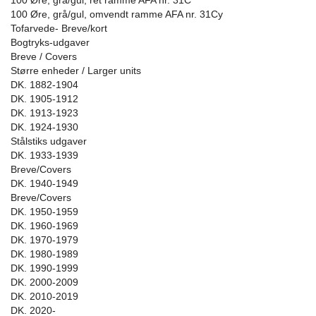
100 Øre, grå/gul, ret ramme AFA nr. 31C
100 Øre, grå/gul, omvendt ramme AFA nr. 31Cy
Tofarvede- Breve/kort
Bogtryks-udgaver
Breve / Covers
Større enheder / Larger units
DK. 1882-1904
DK. 1905-1912
DK. 1913-1923
DK. 1924-1930
Stålstiks udgaver
DK. 1933-1939
Breve/Covers
DK. 1940-1949
Breve/Covers
DK. 1950-1959
DK. 1960-1969
DK. 1970-1979
DK. 1980-1989
DK. 1990-1999
DK. 2000-2009
DK. 2010-2019
DK. 2020-