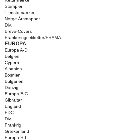
Returmærker
Stempler
Tjenstemærker
Norge Årsmapper
Div.
Breve-Covers
Frankeringsetiketter/FRAMA
EUROPA
Europa A-D
Belgien
Cypern
Albanien
Bosnien
Bulgarien
Danzig
Europa E-G
Gibraltar
England
FDC
Div.
Frankrig
Grækenland
Europa H-L