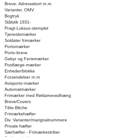
Breve- Adressekort m.m.
Varianter, OMV.
Bogtryk
Stålstik 1931-
Pragt-Luksus-stemplet
Tjenestemærker
Soldater frimærker
Portomærker
Porto-breve
Gebyr og Feriemærker
Postfærge-mærker
Enheder/blokke
Forsendelser m.m
Avisporto-mærker
Automatmærker
Frimærker med Reklamevedhæng
Breve/Covers
Tête-Bêche
Frimærkehæfter
Div. Varianter/marignalnummere
Private hæfter
Særhæfter - Frimærkestriber