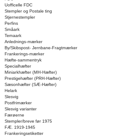
Uofficelle FDC
Stempler og Postale ting
Stjernestempler
Perfins
Småark
Temaark
Anlednings-mærker
By/Skibspost- Jernbane-Fragtmærker
Frankerings-mærker
Hæfte-sammentryk
Specialhæfter
Miniarkhæfter (MH-Hæfter)
Prestigehæfter (PRH-Hæfter)
Sæsonhæfter (SÆ-Hæfter)
Helark
Slesvig
Postfrimærker
Slesvig varianter
Færøerne
Stempler/breve før 1975
FÆ. 1919-1945
Frankeringsetiketter