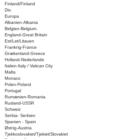
Finland/Finland
Div.
Europa
Albanien-Albania
Belgien-Belgium.
England-Great Britain
Est/Let/Litauen
Frankrig-France
Grækenland-Greece
Holland-Nederlande
Italien-Italy / Vatican City
Malta
Monaco
Polen-Poland
Portugal
Rumænien-Romania.
Rusland-USSR
Schweiz
Serbia- Serbien
Spanien - Spain
Østrig-Austria
Tjekkoslovakiet/Tjekiet/Slovakiet