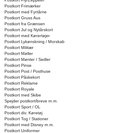
Postkort Fly/Zeppelin
Postkort Frimærker
Postkort med Fyrtårne
Postkort Gruss Aus
Postkort fra Grænsen
Postkort Jul og Nytårskort
Postkort med Kørertøjer
Postkort Lykønskning / Morskab
Postkort Militær
Postkort Møller
Postkort Mønter / Sedler
Postkort Pinse
Postkort Post / Posthuse
Postkort Påskekort
Postkort Reklame
Postkort Royale
Postkort med Skibe
Spejder postkort/breve m.m.
Postkort Sport / OL
Postkort div. Køretøj
Postkort Tog / Stationer
Postkort med Disney m.m.
Postkort Uniformer