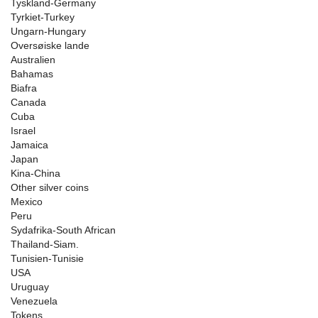
Tyskland-Germany
Tyrkiet-Turkey
Ungarn-Hungary
Oversøiske lande
Australien
Bahamas
Biafra
Canada
Cuba
Israel
Jamaica
Japan
Kina-China
Other silver coins
Mexico
Peru
Sydafrika-South African
Thailand-Siam.
Tunisien-Tunisie
USA
Uruguay
Venezuela
Tokens