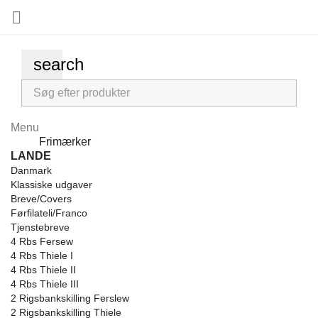

search
Menu
Menu
Frimærker
Back
LANDE
Danmark
Klassiske udgaver
Breve/Covers
Førfilateli/Franco
Tjenstebreve
4 Rbs Fersew
4 Rbs Thiele I
4 Rbs Thiele II
4 Rbs Thiele III
2 Rigsbankskilling Ferslew
2 Rigsbankskilling Thiele