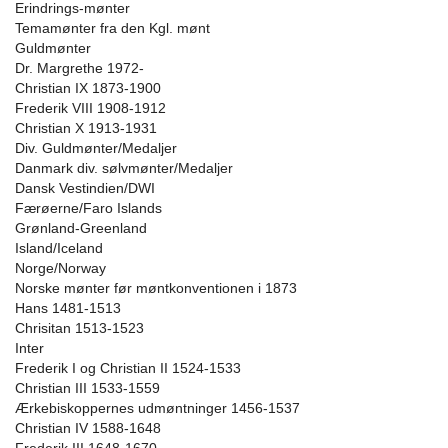
Erindrings-mønter
Temamønter fra den Kgl. mønt
Guldmønter
Dr. Margrethe 1972-
Christian IX 1873-1900
Frederik VIII 1908-1912
Christian X 1913-1931
Div. Guldmønter/Medaljer
Danmark div. sølvmønter/Medaljer
Dansk Vestindien/DWI
Færøerne/Faro Islands
Grønland-Greenland
Island/Iceland
Norge/Norway
Norske mønter før møntkonventionen i 1873
Hans 1481-1513
Chrisitan 1513-1523
Inter
Frederik I og Christian II 1524-1533
Christian III 1533-1559
Ærkebiskoppernes udmøntninger 1456-1537
Christian IV 1588-1648