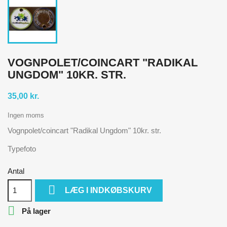
VOGNPOLET/COINCART "RADIKAL
UNGDOM" 10KR. STR.
35,00 kr.
Ingen moms
Vognpolet/coincart "Radikal Ungdom" 10kr. str.
Typefoto
Antal

LÆG I INDKØBSKURV

På lager