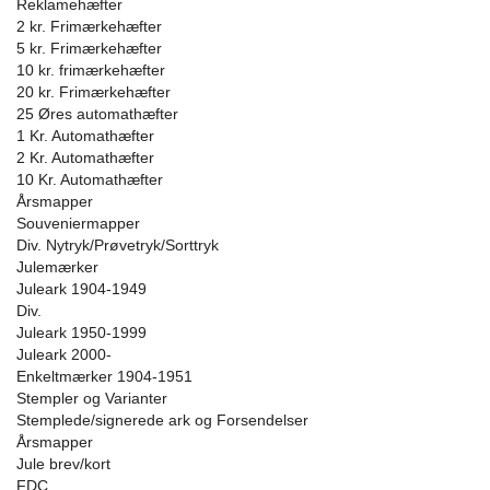
Reklamehæfter
2 kr. Frimærkehæfter
5 kr. Frimærkehæfter
10 kr. frimærkehæfter
20 kr. Frimærkehæfter
25 Øres automathæfter
1 Kr. Automathæfter
2 Kr. Automathæfter
10 Kr. Automathæfter
Årsmapper
Souveniermapper
Div. Nytryk/Prøvetryk/Sorttryk
Julemærker
Juleark 1904-1949
Div.
Juleark 1950-1999
Juleark 2000-
Enkeltmærker 1904-1951
Stempler og Varianter
Stemplede/signerede ark og Forsendelser
Årsmapper
Jule brev/kort
FDC