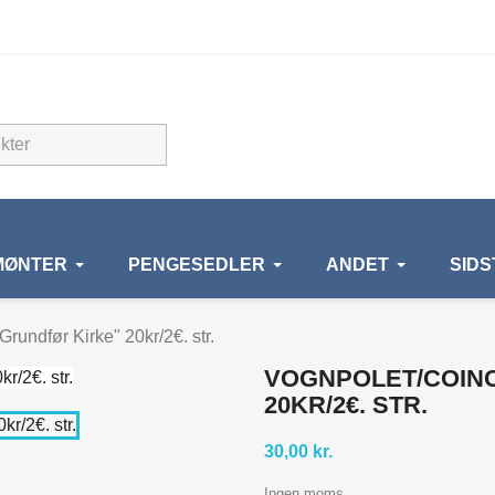
MØNTER
PENGESEDLER
ANDET
SID
Grundfør Kirke" 20kr/2€. str.
VOGNPOLET/COIN
20KR/2€. STR.
30,00 kr.
Ingen moms