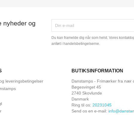
e nyheder og
Du kan framelde dig når som helst. Vores kontaktopl
anført i handelsbetingelserne.
S
BUTIKSINFORMATION
og leveringsbetingelser
Danstamps - Frimærker fra nær o
Bøgesvinget 45
nstamps
2740 Skovlunde
Danmark
gt
Ring til os:
20231045
r
Send os en e-mail:
info@dansta