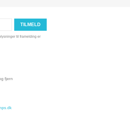
ysninger til framelding er
g fjern
mps.dk