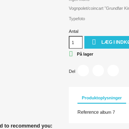
Vognpolet/coincart "Grundfør Kir
Typefoto
Antal

LÆG I IND

På lager
Del
Produktoplysninger
Reference
album 7
ud to recommend you: