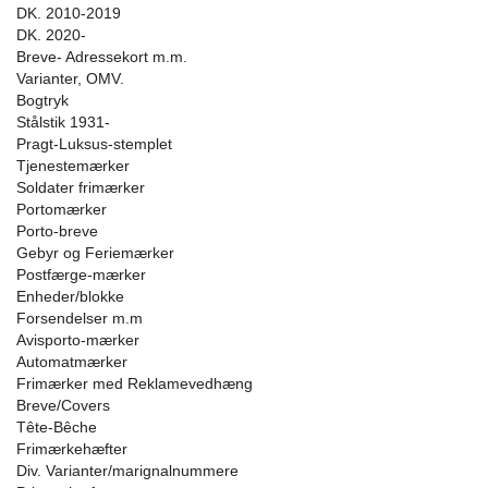
DK. 2010-2019
DK. 2020-
Breve- Adressekort m.m.
Varianter, OMV.
Bogtryk
Stålstik 1931-
Pragt-Luksus-stemplet
Tjenestemærker
Soldater frimærker
Portomærker
Porto-breve
Gebyr og Feriemærker
Postfærge-mærker
Enheder/blokke
Forsendelser m.m
Avisporto-mærker
Automatmærker
Frimærker med Reklamevedhæng
Breve/Covers
Tête-Bêche
Frimærkehæfter
Div. Varianter/marignalnummere