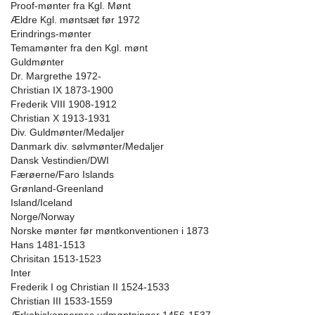
Proof-mønter fra Kgl. Mønt
Ældre Kgl. møntsæt før 1972
Erindrings-mønter
Temamønter fra den Kgl. mønt
Guldmønter
Dr. Margrethe 1972-
Christian IX 1873-1900
Frederik VIII 1908-1912
Christian X 1913-1931
Div. Guldmønter/Medaljer
Danmark div. sølvmønter/Medaljer
Dansk Vestindien/DWI
Færøerne/Faro Islands
Grønland-Greenland
Island/Iceland
Norge/Norway
Norske mønter før møntkonventionen i 1873
Hans 1481-1513
Chrisitan 1513-1523
Inter
Frederik I og Christian II 1524-1533
Christian III 1533-1559