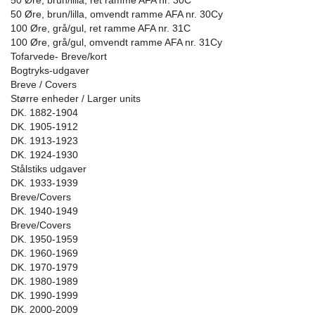
50 Øre, brun/lilla, ret ramme AFA nr. 30C
50 Øre, brun/lilla, omvendt ramme AFA nr. 30Cy
100 Øre, grå/gul, ret ramme AFA nr. 31C
100 Øre, grå/gul, omvendt ramme AFA nr. 31Cy
Tofarvede- Breve/kort
Bogtryks-udgaver
Breve / Covers
Større enheder / Larger units
DK. 1882-1904
DK. 1905-1912
DK. 1913-1923
DK. 1924-1930
Stålstiks udgaver
DK. 1933-1939
Breve/Covers
DK. 1940-1949
Breve/Covers
DK. 1950-1959
DK. 1960-1969
DK. 1970-1979
DK. 1980-1989
DK. 1990-1999
DK. 2000-2009