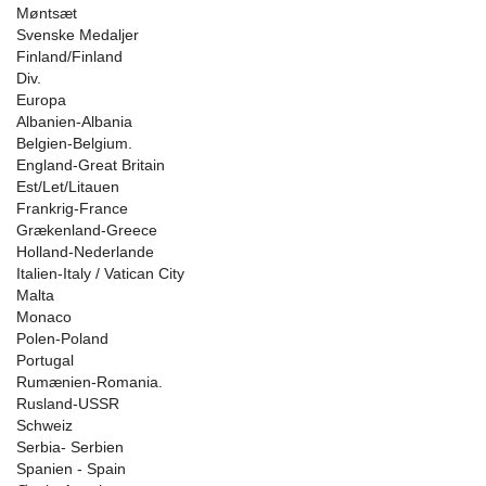
Møntsæt
Svenske Medaljer
Finland/Finland
Div.
Europa
Albanien-Albania
Belgien-Belgium.
England-Great Britain
Est/Let/Litauen
Frankrig-France
Grækenland-Greece
Holland-Nederlande
Italien-Italy / Vatican City
Malta
Monaco
Polen-Poland
Portugal
Rumænien-Romania.
Rusland-USSR
Schweiz
Serbia- Serbien
Spanien - Spain