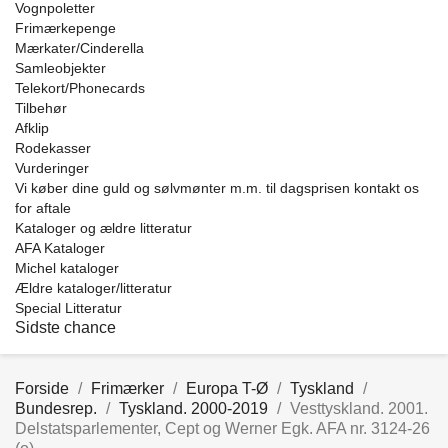
Vognpoletter
Frimærkepenge
Mærkater/Cinderella
Samleobjekter
Telekort/Phonecards
Tilbehør
Afklip
Rodekasser
Vurderinger
Vi køber dine guld og sølvmønter m.m. til dagsprisen kontakt os
for aftale
Kataloger og ældre litteratur
AFA Kataloger
Michel kataloger
Ældre kataloger/litteratur
Special Litteratur
Sidste chance
Forside
Frimærker
Europa T-Ø
Tyskland
Bundesrep.
Tyskland. 2000-2019
Vesttyskland. 2001.
Delstatsparlementer, Cept og Werner Egk. AFA nr. 3124-26