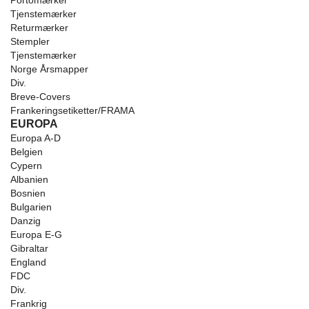
Portomærker
Tjenstemærker
Returmærker
Stempler
Tjenstemærker
Norge Årsmapper
Div.
Breve-Covers
Frankeringsetiketter/FRAMA
EUROPA
Europa A-D
Belgien
Cypern
Albanien
Bosnien
Bulgarien
Danzig
Europa E-G
Gibraltar
England
FDC
Div.
Frankrig