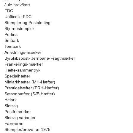
Jule brev/kort
FDC
Uofficelle FDC
Stempler og Postale ting
Stjernestempler
Perfins
Småark
Temaark
Anlednings-mærker
By/Skibspost- Jernbane-Fragtmærker
Frankerings-mærker
Hæfte-sammentryk
Specialhæfter
Miniarkhæfter (MH-Hæfter)
Prestigehæfter (PRH-Hæfter)
Sæsonhæfter (SÆ-Hæfter)
Helark
Slesvig
Postfrimærker
Slesvig varianter
Færøerne
Stempler/breve før 1975