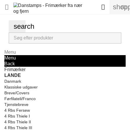
shopp


(0)
search
Menu
Menu
Back
Frimærker
LANDE
Danmark
Klassiske udgaver
Breve/Covers
Førfilateli/Franco
Tjenstebreve
4 Rbs Fersew
4 Rbs Thiele I
4 Rbs Thiele II
4 Rbs Thiele III