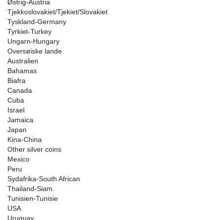
Østrig-Austria
Tjekkoslovakiet/Tjekiet/Slovakiet
Tyskland-Germany
Tyrkiet-Turkey
Ungarn-Hungary
Oversøiske lande
Australien
Bahamas
Biafra
Canada
Cuba
Israel
Jamaica
Japan
Kina-China
Other silver coins
Mexico
Peru
Sydafrika-South African
Thailand-Siam.
Tunisien-Tunisie
USA
Uruguay