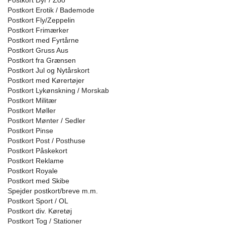
Postkort Dyr / Zoo
Postkort Erotik / Bademode
Postkort Fly/Zeppelin
Postkort Frimærker
Postkort med Fyrtårne
Postkort Gruss Aus
Postkort fra Grænsen
Postkort Jul og Nytårskort
Postkort med Kørertøjer
Postkort Lykønskning / Morskab
Postkort Militær
Postkort Møller
Postkort Mønter / Sedler
Postkort Pinse
Postkort Post / Posthuse
Postkort Påskekort
Postkort Reklame
Postkort Royale
Postkort med Skibe
Spejder postkort/breve m.m.
Postkort Sport / OL
Postkort div. Køretøj
Postkort Tog / Stationer