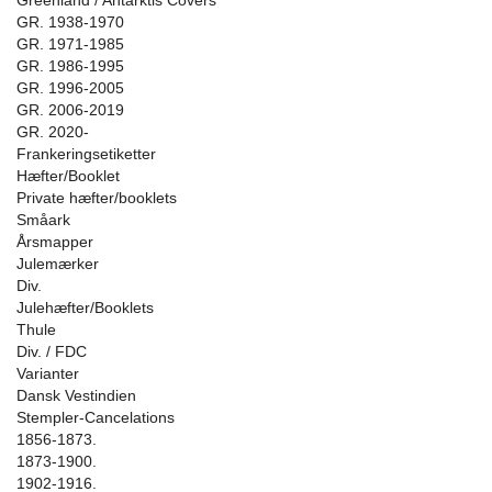
Greenland / Antarktis Covers
GR. 1938-1970
GR. 1971-1985
GR. 1986-1995
GR. 1996-2005
GR. 2006-2019
GR. 2020-
Frankeringsetiketter
Hæfter/Booklet
Private hæfter/booklets
Småark
Årsmapper
Julemærker
Div.
Julehæfter/Booklets
Thule
Div. / FDC
Varianter
Dansk Vestindien
Stempler-Cancelations
1856-1873.
1873-1900.
1902-1916.