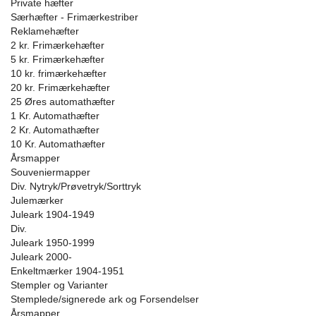
Private hæfter
Særhæfter - Frimærkestriber
Reklamehæfter
2 kr. Frimærkehæfter
5 kr. Frimærkehæfter
10 kr. frimærkehæfter
20 kr. Frimærkehæfter
25 Øres automathæfter
1 Kr. Automathæfter
2 Kr. Automathæfter
10 Kr. Automathæfter
Årsmapper
Souveniermapper
Div. Nytryk/Prøvetryk/Sorttryk
Julemærker
Juleark 1904-1949
Div.
Juleark 1950-1999
Juleark 2000-
Enkeltmærker 1904-1951
Stempler og Varianter
Stemplede/signerede ark og Forsendelser
Årsmapper