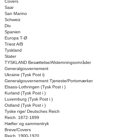
Covers
Saar
San Marino
Schweiz
Div.
Spanien
Europa T-Ø
Triest A/B
Tyskland
Stater
TYSKLAND Besættelse/Afstemningsområder
Generalgouvernement
Ukraine (Tysk Post i)
Generalgouvernement Tjeneste/Portomærker
Elsass-Lothringen (Tysk Post i )
Kurland (Tysk Post i )
Luxemburg (Tysk Post i )
Ostland (Tysk Post i )
Tyske rige/ Deutsches Reich
Reich. 1872-1899
Hæfter og sammentryk
Breve/Covers
Reich. 1900-1920