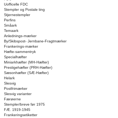
Uofficelle FDC
Stempler og Postale ting
Stjernestempler
Perfins
Småark
Temaark
Anlednings-mærker
By/Skibspost- Jernbane-Fragtmærker
Frankerings-mærker
Hæfte-sammentryk
Specialhæfter
Miniarkhæfter (MH-Hæfter)
Prestigehæfter (PRH-Hæfter)
Sæsonhæfter (SÆ-Hæfter)
Helark
Slesvig
Postfrimærker
Slesvig varianter
Færøerne
Stempler/breve før 1975
FÆ. 1919-1945
Frankeringsetiketter