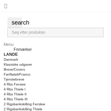

search
Menu
Menu
Frimærker
Back
LANDE
Danmark
Klassiske udgaver
Breve/Covers
Førfilateli/Franco
Tjenstebreve
4 Rbs Fersew
4 Rbs Thiele I
4 Rbs Thiele II
4 Rbs Thiele III
2 Rigsbankskilling Ferslew
2 Rigsbankskilling Thiele