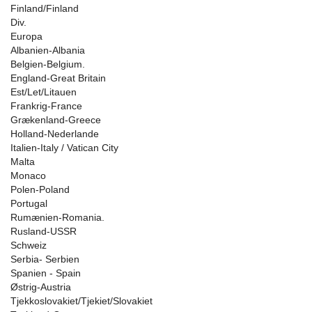
Finland/Finland
Div.
Europa
Albanien-Albania
Belgien-Belgium.
England-Great Britain
Est/Let/Litauen
Frankrig-France
Grækenland-Greece
Holland-Nederlande
Italien-Italy / Vatican City
Malta
Monaco
Polen-Poland
Portugal
Rumænien-Romania.
Rusland-USSR
Schweiz
Serbia- Serbien
Spanien - Spain
Østrig-Austria
Tjekkoslovakiet/Tjekiet/Slovakiet