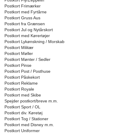
Postkort Fly/Zeppelin
Postkort Frimærker
Postkort med Fyrtårne
Postkort Gruss Aus
Postkort fra Grænsen
Postkort Jul og Nytårskort
Postkort med Kørertøjer
Postkort Lykønskning / Morskab
Postkort Militær
Postkort Møller
Postkort Mønter / Sedler
Postkort Pinse
Postkort Post / Posthuse
Postkort Påskekort
Postkort Reklame
Postkort Royale
Postkort med Skibe
Spejder postkort/breve m.m.
Postkort Sport / OL
Postkort div. Køretøj
Postkort Tog / Stationer
Postkort med Disney m.m.
Postkort Uniformer