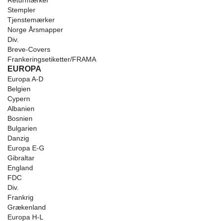
Returmærker
Stempler
Tjenstemærker
Norge Årsmapper
Div.
Breve-Covers
Frankeringsetiketter/FRAMA
EUROPA
Europa A-D
Belgien
Cypern
Albanien
Bosnien
Bulgarien
Danzig
Europa E-G
Gibraltar
England
FDC
Div.
Frankrig
Grækenland
Europa H-L