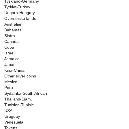
Tyskland-Germany
Tyrkiet-Turkey
Ungarn-Hungary
Oversøiske lande
Australien
Bahamas
Biafra
Canada
Cuba
Israel
Jamaica
Japan
Kina-China
Other silver coins
Mexico
Peru
Sydafrika-South African
Thailand-Siam.
Tunisien-Tunisie
USA
Uruguay
Venezuela
Tokens