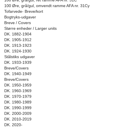
100 Øre, grå/gul, ret ramme AFA nr. 31C
100 Øre, grå/gul, omvendt ramme AFA nr. 31Cy
Tofarvede- Breve/kort
Bogtryks-udgaver
Breve / Covers
Større enheder / Larger units
DK. 1882-1904
DK. 1905-1912
DK. 1913-1923
DK. 1924-1930
Stålstiks udgaver
DK. 1933-1939
Breve/Covers
DK. 1940-1949
Breve/Covers
DK. 1950-1959
DK. 1960-1969
DK. 1970-1979
DK. 1980-1989
DK. 1990-1999
DK. 2000-2009
DK. 2010-2019
DK. 2020-