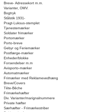
Breve- Adressekort m.m.
Varianter, OMV.
Bogtryk
Stålstik 1931-
Pragt-Luksus-stemplet
Tjenestemærker
Soldater frimærker
Portomærker
Porto-breve
Gebyr og Feriemærker
Postfærge-mærker
Enheder/blokke
Forsendelser m.m
Avisporto-mærker
Automatmærker
Frimærker med Reklamevedhæng
Breve/Covers
Tête-Bêche
Frimærkehæfter
Div. Varianter/marignalnummere
Private hæfter
Særhæfter - Frimærkestriber