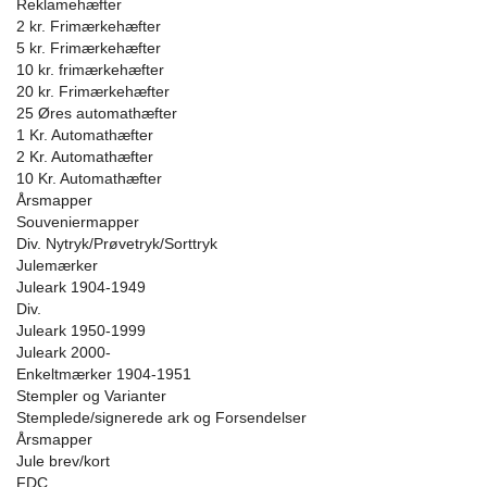
Reklamehæfter
2 kr. Frimærkehæfter
5 kr. Frimærkehæfter
10 kr. frimærkehæfter
20 kr. Frimærkehæfter
25 Øres automathæfter
1 Kr. Automathæfter
2 Kr. Automathæfter
10 Kr. Automathæfter
Årsmapper
Souveniermapper
Div. Nytryk/Prøvetryk/Sorttryk
Julemærker
Juleark 1904-1949
Div.
Juleark 1950-1999
Juleark 2000-
Enkeltmærker 1904-1951
Stempler og Varianter
Stemplede/signerede ark og Forsendelser
Årsmapper
Jule brev/kort
FDC