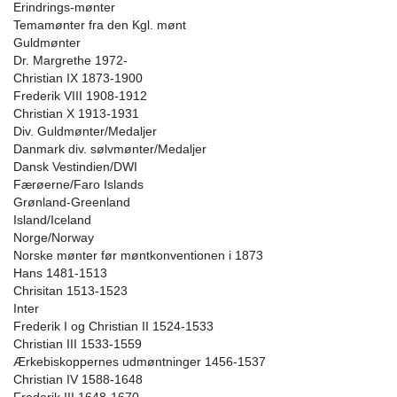
Erindrings-mønter
Temamønter fra den Kgl. mønt
Guldmønter
Dr. Margrethe 1972-
Christian IX 1873-1900
Frederik VIII 1908-1912
Christian X 1913-1931
Div. Guldmønter/Medaljer
Danmark div. sølvmønter/Medaljer
Dansk Vestindien/DWI
Færøerne/Faro Islands
Grønland-Greenland
Island/Iceland
Norge/Norway
Norske mønter før møntkonventionen i 1873
Hans 1481-1513
Chrisitan 1513-1523
Inter
Frederik I og Christian II 1524-1533
Christian III 1533-1559
Ærkebiskoppernes udmøntninger 1456-1537
Christian IV 1588-1648