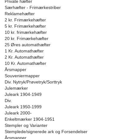
Private hæfter
Særhæfter - Frimærkestriber
Reklamehæfter
2 kr. Frimærkehæfter
5 kr. Frimærkehæfter
10 kr. frimærkehæfter
20 kr. Frimærkehæfter
25 Øres automathæfter
1 Kr. Automathæfter
2 Kr. Automathæfter
10 Kr. Automathæfter
Årsmapper
Souveniermapper
Div. Nytryk/Prøvetryk/Sorttryk
Julemærker
Juleark 1904-1949
Div.
Juleark 1950-1999
Juleark 2000-
Enkeltmærker 1904-1951
Stempler og Varianter
Stemplede/signerede ark og Forsendelser
Årsmapper