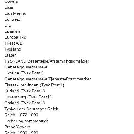
Covers
Saar
San Marino
Schweiz
Div.
Spanien
Europa T-Ø
Triest A/B
Tyskland
Stater
TYSKLAND Besættelse/Afstemningsområder
Generalgouvernement
Ukraine (Tysk Post i)
Generalgouvernement Tjeneste/Portomærker
Elsass-Lothringen (Tysk Post i )
Kurland (Tysk Post i )
Luxemburg (Tysk Post i )
Ostland (Tysk Post i )
Tyske rige/ Deutsches Reich
Reich. 1872-1899
Hæfter og sammentryk
Breve/Covers
Reich. 1900-1920