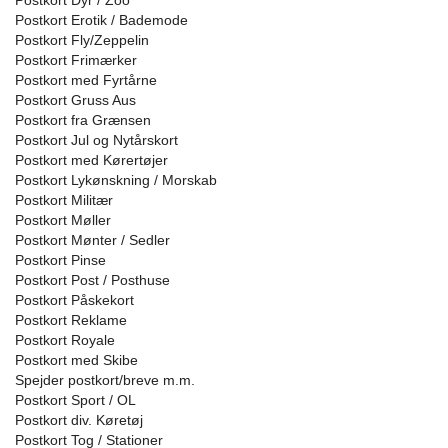
Postkort Dyr / Zoo
Postkort Erotik / Bademode
Postkort Fly/Zeppelin
Postkort Frimærker
Postkort med Fyrtårne
Postkort Gruss Aus
Postkort fra Grænsen
Postkort Jul og Nytårskort
Postkort med Kørertøjer
Postkort Lykønskning / Morskab
Postkort Militær
Postkort Møller
Postkort Mønter / Sedler
Postkort Pinse
Postkort Post / Posthuse
Postkort Påskekort
Postkort Reklame
Postkort Royale
Postkort med Skibe
Spejder postkort/breve m.m.
Postkort Sport / OL
Postkort div. Køretøj
Postkort Tog / Stationer