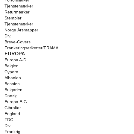
Portomærker
Tjenstemærker
Returmærker
Stempler
Tjenstemærker
Norge Årsmapper
Div.
Breve-Covers
Frankeringsetiketter/FRAMA
EUROPA
Europa A-D
Belgien
Cypern
Albanien
Bosnien
Bulgarien
Danzig
Europa E-G
Gibraltar
England
FDC
Div.
Frankrig