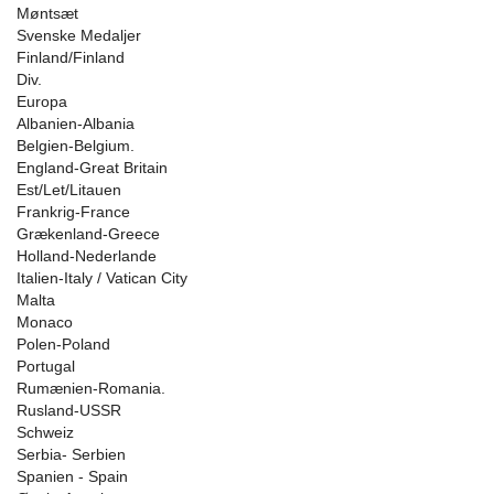
Møntsæt
Svenske Medaljer
Finland/Finland
Div.
Europa
Albanien-Albania
Belgien-Belgium.
England-Great Britain
Est/Let/Litauen
Frankrig-France
Grækenland-Greece
Holland-Nederlande
Italien-Italy / Vatican City
Malta
Monaco
Polen-Poland
Portugal
Rumænien-Romania.
Rusland-USSR
Schweiz
Serbia- Serbien
Spanien - Spain