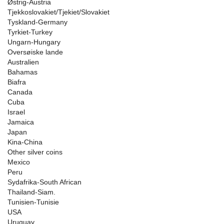
Østrig-Austria
Tjekkoslovakiet/Tjekiet/Slovakiet
Tyskland-Germany
Tyrkiet-Turkey
Ungarn-Hungary
Oversøiske lande
Australien
Bahamas
Biafra
Canada
Cuba
Israel
Jamaica
Japan
Kina-China
Other silver coins
Mexico
Peru
Sydafrika-South African
Thailand-Siam.
Tunisien-Tunisie
USA
Uruguay