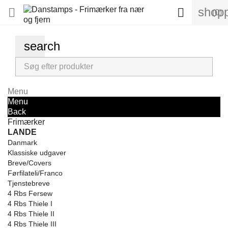
shopp


(0)
search
Menu
Menu
Back
Frimærker
LANDE
Danmark
Klassiske udgaver
Breve/Covers
Førfilateli/Franco
Tjenstebreve
4 Rbs Fersew
4 Rbs Thiele I
4 Rbs Thiele II
4 Rbs Thiele III