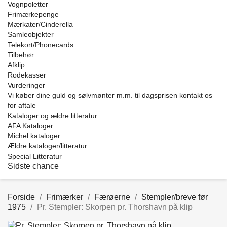
Vognpoletter
Frimærkepenge
Mærkater/Cinderella
Samleobjekter
Telekort/Phonecards
Tilbehør
Afklip
Rodekasser
Vurderinger
Vi køber dine guld og sølvmønter m.m. til dagsprisen kontakt os
for aftale
Kataloger og ældre litteratur
AFA Kataloger
Michel kataloger
Ældre kataloger/litteratur
Special Litteratur
Sidste chance
Forside
Frimærker
Færøerne
Stempler/breve før
1975
Pr. Stempler: Skorpen pr. Thorshavn på klip