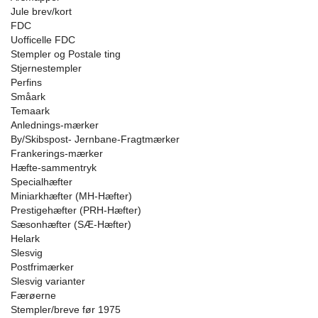
Jule brev/kort
FDC
Uofficelle FDC
Stempler og Postale ting
Stjernestempler
Perfins
Småark
Temaark
Anlednings-mærker
By/Skibspost- Jernbane-Fragtmærker
Frankerings-mærker
Hæfte-sammentryk
Specialhæfter
Miniarkhæfter (MH-Hæfter)
Prestigehæfter (PRH-Hæfter)
Sæsonhæfter (SÆ-Hæfter)
Helark
Slesvig
Postfrimærker
Slesvig varianter
Færøerne
Stempler/breve før 1975