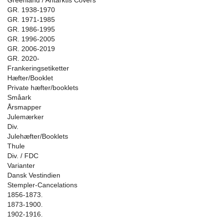
Greenland / Antarktis Covers
GR. 1938-1970
GR. 1971-1985
GR. 1986-1995
GR. 1996-2005
GR. 2006-2019
GR. 2020-
Frankeringsetiketter
Hæfter/Booklet
Private hæfter/booklets
Småark
Årsmapper
Julemærker
Div.
Julehæfter/Booklets
Thule
Div. / FDC
Varianter
Dansk Vestindien
Stempler-Cancelations
1856-1873.
1873-1900.
1902-1916.