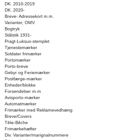
DK. 2010-2019
DK. 2020-
Breve- Adressekort m.m.
Varianter, OMV.
Bogtryk
Stålstik 1931-
Pragt-Luksus-stemplet
Tjenestemærker
Soldater frimærker
Portomærker
Porto-breve
Gebyr og Feriemærker
Postfærge-mærker
Enheder/blokke
Forsendelser m.m
Avisporto-mærker
Automatmærker
Frimærker med Reklamevedhæng
Breve/Covers
Tête-Bêche
Frimærkehæfter
Div. Varianter/marignalnummere