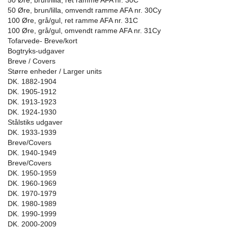
50 Øre, brun/lilla, ret ramme AFA nr. 30C
50 Øre, brun/lilla, omvendt ramme AFA nr. 30Cy
100 Øre, grå/gul, ret ramme AFA nr. 31C
100 Øre, grå/gul, omvendt ramme AFA nr. 31Cy
Tofarvede- Breve/kort
Bogtryks-udgaver
Breve / Covers
Større enheder / Larger units
DK. 1882-1904
DK. 1905-1912
DK. 1913-1923
DK. 1924-1930
Stålstiks udgaver
DK. 1933-1939
Breve/Covers
DK. 1940-1949
Breve/Covers
DK. 1950-1959
DK. 1960-1969
DK. 1970-1979
DK. 1980-1989
DK. 1990-1999
DK. 2000-2009