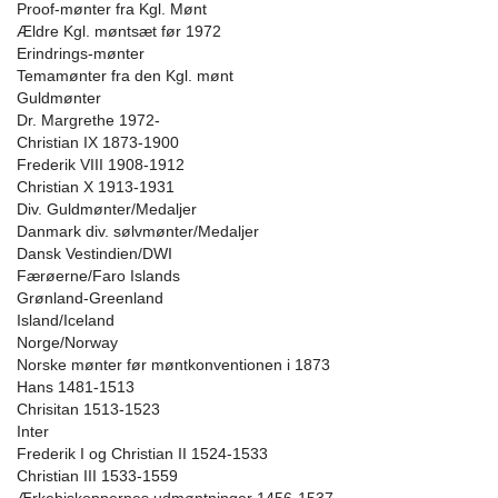
Proof-mønter fra Kgl. Mønt
Ældre Kgl. møntsæt før 1972
Erindrings-mønter
Temamønter fra den Kgl. mønt
Guldmønter
Dr. Margrethe 1972-
Christian IX 1873-1900
Frederik VIII 1908-1912
Christian X 1913-1931
Div. Guldmønter/Medaljer
Danmark div. sølvmønter/Medaljer
Dansk Vestindien/DWI
Færøerne/Faro Islands
Grønland-Greenland
Island/Iceland
Norge/Norway
Norske mønter før møntkonventionen i 1873
Hans 1481-1513
Chrisitan 1513-1523
Inter
Frederik I og Christian II 1524-1533
Christian III 1533-1559