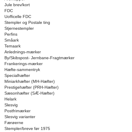
Jule brev/kort
FDC
Uofficelle FDC
Stempler og Postale ting
Stjernestempler
Perfins
Småark
Temaark
Anlednings-mærker
By/Skibspost- Jernbane-Fragtmærker
Frankerings-mærker
Hæfte-sammentryk
Specialhæfter
Miniarkhæfter (MH-Hæfter)
Prestigehæfter (PRH-Hæfter)
Sæsonhæfter (SÆ-Hæfter)
Helark
Slesvig
Postfrimærker
Slesvig varianter
Færøerne
Stempler/breve før 1975