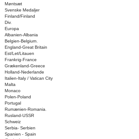
Møntsæt
Svenske Medaljer
Finland/Finland
Div.
Europa
Albanien-Albania
Belgien-Belgium.
England-Great Britain
Est/Let/Litauen
Frankrig-France
Grækenland-Greece
Holland-Nederlande
Italien-Italy / Vatican City
Malta
Monaco
Polen-Poland
Portugal
Rumænien-Romania.
Rusland-USSR
Schweiz
Serbia- Serbien
Spanien - Spain