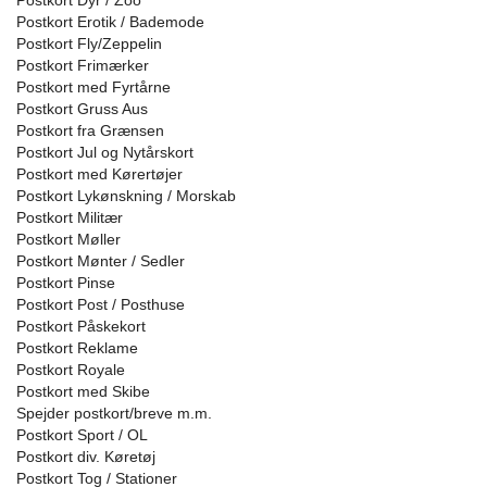
Postkort Dyr / Zoo
Postkort Erotik / Bademode
Postkort Fly/Zeppelin
Postkort Frimærker
Postkort med Fyrtårne
Postkort Gruss Aus
Postkort fra Grænsen
Postkort Jul og Nytårskort
Postkort med Kørertøjer
Postkort Lykønskning / Morskab
Postkort Militær
Postkort Møller
Postkort Mønter / Sedler
Postkort Pinse
Postkort Post / Posthuse
Postkort Påskekort
Postkort Reklame
Postkort Royale
Postkort med Skibe
Spejder postkort/breve m.m.
Postkort Sport / OL
Postkort div. Køretøj
Postkort Tog / Stationer