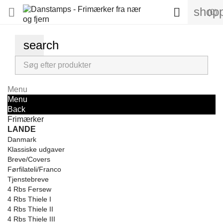
shopp


(0)
search
Menu
Menu
Back
Frimærker
LANDE
Danmark
Klassiske udgaver
Breve/Covers
Førfilateli/Franco
Tjenstebreve
4 Rbs Fersew
4 Rbs Thiele I
4 Rbs Thiele II
4 Rbs Thiele III