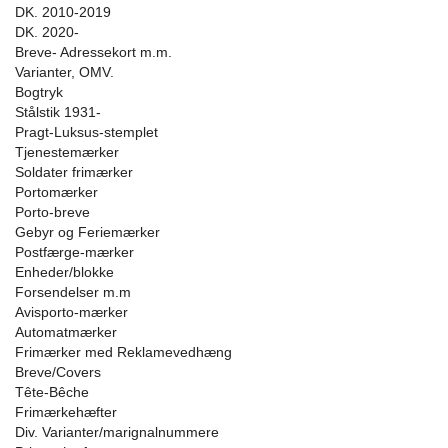
DK. 2010-2019
DK. 2020-
Breve- Adressekort m.m.
Varianter, OMV.
Bogtryk
Stålstik 1931-
Pragt-Luksus-stemplet
Tjenestemærker
Soldater frimærker
Portomærker
Porto-breve
Gebyr og Feriemærker
Postfærge-mærker
Enheder/blokke
Forsendelser m.m
Avisporto-mærker
Automatmærker
Frimærker med Reklamevedhæng
Breve/Covers
Tête-Bêche
Frimærkehæfter
Div. Varianter/marignalnummere