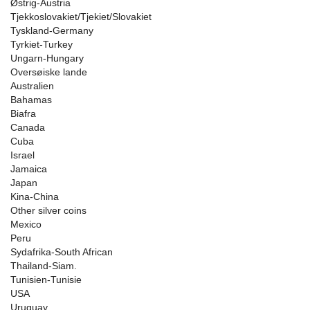
Østrig-Austria
Tjekkoslovakiet/Tjekiet/Slovakiet
Tyskland-Germany
Tyrkiet-Turkey
Ungarn-Hungary
Oversøiske lande
Australien
Bahamas
Biafra
Canada
Cuba
Israel
Jamaica
Japan
Kina-China
Other silver coins
Mexico
Peru
Sydafrika-South African
Thailand-Siam.
Tunisien-Tunisie
USA
Uruguay