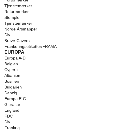
Portomærker
Tjenstemærker
Returmærker
Stempler
Tjenstemærker
Norge Årsmapper
Div.
Breve-Covers
Frankeringsetiketter/FRAMA
EUROPA
Europa A-D
Belgien
Cypern
Albanien
Bosnien
Bulgarien
Danzig
Europa E-G
Gibraltar
England
FDC
Div.
Frankrig