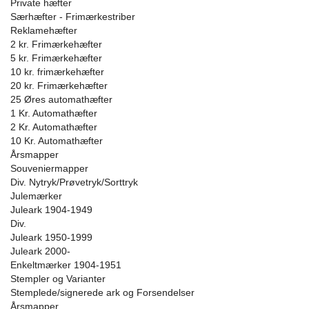
Private hæfter
Særhæfter - Frimærkestriber
Reklamehæfter
2 kr. Frimærkehæfter
5 kr. Frimærkehæfter
10 kr. frimærkehæfter
20 kr. Frimærkehæfter
25 Øres automathæfter
1 Kr. Automathæfter
2 Kr. Automathæfter
10 Kr. Automathæfter
Årsmapper
Souveniermapper
Div. Nytryk/Prøvetryk/Sorttryk
Julemærker
Juleark 1904-1949
Div.
Juleark 1950-1999
Juleark 2000-
Enkeltmærker 1904-1951
Stempler og Varianter
Stemplede/signerede ark og Forsendelser
Årsmapper