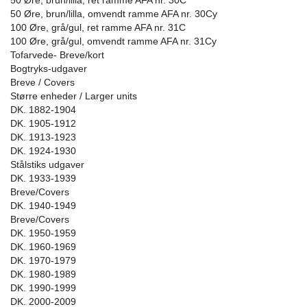
50 Øre, brun/lilla, ret ramme AFA nr. 30C
50 Øre, brun/lilla, omvendt ramme AFA nr. 30Cy
100 Øre, grå/gul, ret ramme AFA nr. 31C
100 Øre, grå/gul, omvendt ramme AFA nr. 31Cy
Tofarvede- Breve/kort
Bogtryks-udgaver
Breve / Covers
Større enheder / Larger units
DK. 1882-1904
DK. 1905-1912
DK. 1913-1923
DK. 1924-1930
Stålstiks udgaver
DK. 1933-1939
Breve/Covers
DK. 1940-1949
Breve/Covers
DK. 1950-1959
DK. 1960-1969
DK. 1970-1979
DK. 1980-1989
DK. 1990-1999
DK. 2000-2009