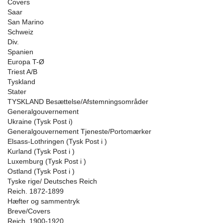
Covers
Saar
San Marino
Schweiz
Div.
Spanien
Europa T-Ø
Triest A/B
Tyskland
Stater
TYSKLAND Besættelse/Afstemningsområder
Generalgouvernement
Ukraine (Tysk Post i)
Generalgouvernement Tjeneste/Portomærker
Elsass-Lothringen (Tysk Post i )
Kurland (Tysk Post i )
Luxemburg (Tysk Post i )
Ostland (Tysk Post i )
Tyske rige/ Deutsches Reich
Reich. 1872-1899
Hæfter og sammentryk
Breve/Covers
Reich. 1900-1920