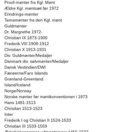
Proof-mønter fra Kgl. Mønt
Ældre Kgl. møntsæt før 1972
Erindrings-mønter
Temamønter fra den Kgl. mønt
Guldmønter
Dr. Margrethe 1972-
Christian IX 1873-1900
Frederik VIII 1908-1912
Christian X 1913-1931
Div. Guldmønter/Medaljer
Danmark div. sølvmønter/Medaljer
Dansk Vestindien/DWI
Færøerne/Faro Islands
Grønland-Greenland
Island/Iceland
Norge/Norway
Norske mønter før møntkonventionen i 1873
Hans 1481-1513
Chrisitan 1513-1523
Inter
Frederik I og Christian II 1524-1533
Christian III 1533-1559