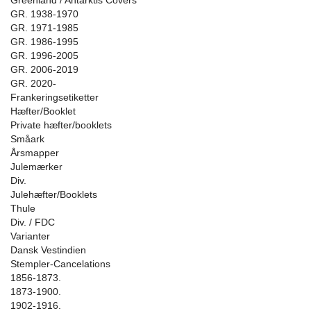
Greenland / Antarktis Covers
GR. 1938-1970
GR. 1971-1985
GR. 1986-1995
GR. 1996-2005
GR. 2006-2019
GR. 2020-
Frankeringsetiketter
Hæfter/Booklet
Private hæfter/booklets
Småark
Årsmapper
Julemærker
Div.
Julehæfter/Booklets
Thule
Div. / FDC
Varianter
Dansk Vestindien
Stempler-Cancelations
1856-1873.
1873-1900.
1902-1916.