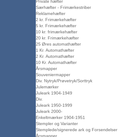
Private hæfter
Særhæfter - Frimærkestriber
Reklamehæfter
2 kr. Frimærkehæfter
5 kr. Frimærkehæfter
10 kr. frimærkehæfter
20 kr. Frimærkehæfter
25 Øres automathæfter
1 Kr. Automathæfter
2 Kr. Automathæfter
10 Kr. Automathæfter
Årsmapper
Souveniermapper
Div. Nytryk/Prøvetryk/Sorttryk
Julemærker
Juleark 1904-1949
Div.
Juleark 1950-1999
Juleark 2000-
Enkeltmærker 1904-1951
Stempler og Varianter
Stemplede/signerede ark og Forsendelser
Årsmapper