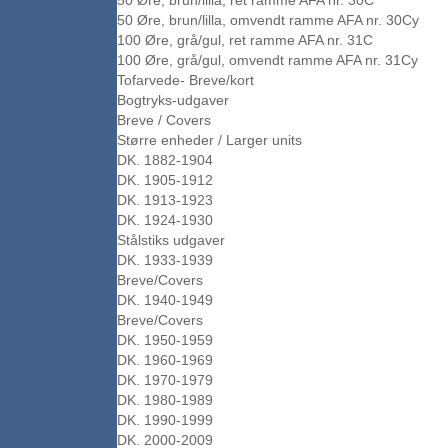
50 Øre, brun/lilla, ret ramme AFA nr. 30C
50 Øre, brun/lilla, omvendt ramme AFA nr. 30Cy
100 Øre, grå/gul, ret ramme AFA nr. 31C
100 Øre, grå/gul, omvendt ramme AFA nr. 31Cy
Tofarvede- Breve/kort
Bogtryks-udgaver
Breve / Covers
Større enheder / Larger units
DK. 1882-1904
DK. 1905-1912
DK. 1913-1923
DK. 1924-1930
Stålstiks udgaver
DK. 1933-1939
Breve/Covers
DK. 1940-1949
Breve/Covers
DK. 1950-1959
DK. 1960-1969
DK. 1970-1979
DK. 1980-1989
DK. 1990-1999
DK. 2000-2009