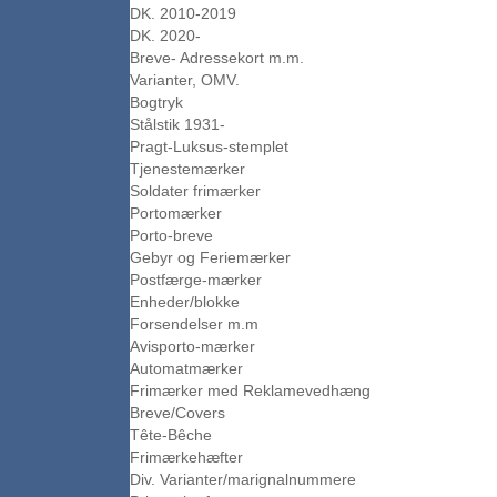
DK. 2010-2019
DK. 2020-
Breve- Adressekort m.m.
Varianter, OMV.
Bogtryk
Stålstik 1931-
Pragt-Luksus-stemplet
Tjenestemærker
Soldater frimærker
Portomærker
Porto-breve
Gebyr og Feriemærker
Postfærge-mærker
Enheder/blokke
Forsendelser m.m
Avisporto-mærker
Automatmærker
Frimærker med Reklamevedhæng
Breve/Covers
Tête-Bêche
Frimærkehæfter
Div. Varianter/marignalnummere