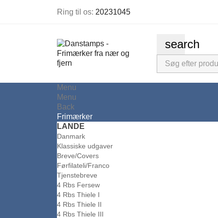
Ring til os:
20231045
search
Menu
Menu
Back
Frimærker
LANDE
Danmark
Klassiske udgaver
Breve/Covers
Førfilateli/Franco
Tjenstebreve
4 Rbs Fersew
4 Rbs Thiele I
4 Rbs Thiele II
4 Rbs Thiele III