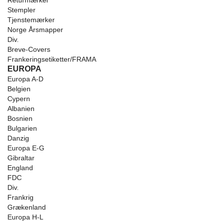
Returmærker
Stempler
Tjenstemærker
Norge Årsmapper
Div.
Breve-Covers
Frankeringsetiketter/FRAMA
EUROPA
Europa A-D
Belgien
Cypern
Albanien
Bosnien
Bulgarien
Danzig
Europa E-G
Gibraltar
England
FDC
Div.
Frankrig
Grækenland
Europa H-L