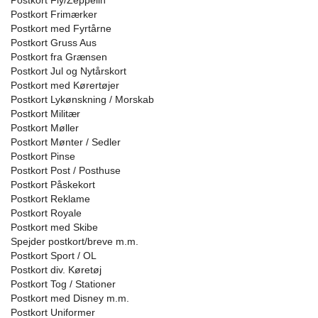
Postkort Fly/Zeppelin
Postkort Frimærker
Postkort med Fyrtårne
Postkort Gruss Aus
Postkort fra Grænsen
Postkort Jul og Nytårskort
Postkort med Kørertøjer
Postkort Lykønskning / Morskab
Postkort Militær
Postkort Møller
Postkort Mønter / Sedler
Postkort Pinse
Postkort Post / Posthuse
Postkort Påskekort
Postkort Reklame
Postkort Royale
Postkort med Skibe
Spejder postkort/breve m.m.
Postkort Sport / OL
Postkort div. Køretøj
Postkort Tog / Stationer
Postkort med Disney m.m.
Postkort Uniformer