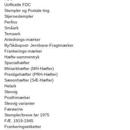
Uofficelle FDC
Stempler og Postale ting
Stjernestempler
Perfins
Småark
Temaark
Anlednings-mærker
By/Skibspost- Jernbane-Fragtmærker
Frankerings-mærker
Hæfte-sammentryk
Specialhæfter
Miniarkhæfter (MH-Hæfter)
Prestigehæfter (PRH-Hæfter)
Sæsonhæfter (SÆ-Hæfter)
Helark
Slesvig
Postfrimærker
Slesvig varianter
Færøerne
Stempler/breve før 1975
FÆ. 1919-1945
Frankeringsetiketter