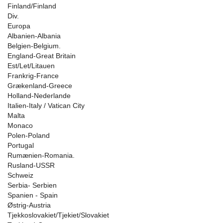
Finland/Finland
Div.
Europa
Albanien-Albania
Belgien-Belgium.
England-Great Britain
Est/Let/Litauen
Frankrig-France
Grækenland-Greece
Holland-Nederlande
Italien-Italy / Vatican City
Malta
Monaco
Polen-Poland
Portugal
Rumænien-Romania.
Rusland-USSR
Schweiz
Serbia- Serbien
Spanien - Spain
Østrig-Austria
Tjekkoslovakiet/Tjekiet/Slovakiet