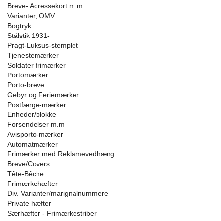
Breve- Adressekort m.m.
Varianter, OMV.
Bogtryk
Stålstik 1931-
Pragt-Luksus-stemplet
Tjenestemærker
Soldater frimærker
Portomærker
Porto-breve
Gebyr og Feriemærker
Postfærge-mærker
Enheder/blokke
Forsendelser m.m
Avisporto-mærker
Automatmærker
Frimærker med Reklamevedhæng
Breve/Covers
Tête-Bêche
Frimærkehæfter
Div. Varianter/marignalnummere
Private hæfter
Særhæfter - Frimærkestriber