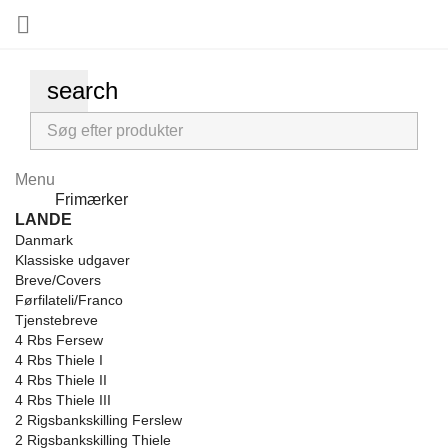

search
Menu
Menu
Frimærker
Back
LANDE
Danmark
Klassiske udgaver
Breve/Covers
Førfilateli/Franco
Tjenstebreve
4 Rbs Fersew
4 Rbs Thiele I
4 Rbs Thiele II
4 Rbs Thiele III
2 Rigsbankskilling Ferslew
2 Rigsbankskilling Thiele