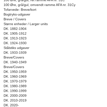
100 Øre, grå/gul, ret ramme AFA nr. 31C
100 Øre, grå/gul, omvendt ramme AFA nr. 31Cy
Tofarvede- Breve/kort
Bogtryks-udgaver
Breve / Covers
Større enheder / Larger units
DK. 1882-1904
DK. 1905-1912
DK. 1913-1923
DK. 1924-1930
Stålstiks udgaver
DK. 1933-1939
Breve/Covers
DK. 1940-1949
Breve/Covers
DK. 1950-1959
DK. 1960-1969
DK. 1970-1979
DK. 1980-1989
DK. 1990-1999
DK. 2000-2009
DK. 2010-2019
DK. 2020-