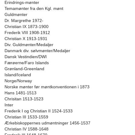
Erindrings-mønter
Temamønter fra den Kgl. mønt
Guldmønter
Dr. Margrethe 1972-
Christian IX 1873-1900
Frederik VIII 1908-1912
Christian X 1913-1931
Div. Guldmønter/Medaljer
Danmark div. sølvmønter/Medaljer
Dansk Vestindien/DWI
Færøerne/Faro Islands
Grønland-Greenland
Island/Iceland
Norge/Norway
Norske mønter før møntkonventionen i 1873
Hans 1481-1513
Chrisitan 1513-1523
Inter
Frederik I og Christian II 1524-1533
Christian III 1533-1559
Ærkebiskoppernes udmøntninger 1456-1537
Christian IV 1588-1648