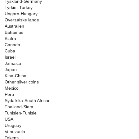
Tyskland-Germany
Tyrkiet-Turkey
Ungarn-Hungary
Oversøiske lande
Australien
Bahamas
Biafra
Canada
Cuba
Israel
Jamaica
Japan
Kina-China
Other silver coins
Mexico
Peru
Sydafrika-South African
Thailand-Siam.
Tunisien-Tunisie
USA
Uruguay
Venezuela
Tokens