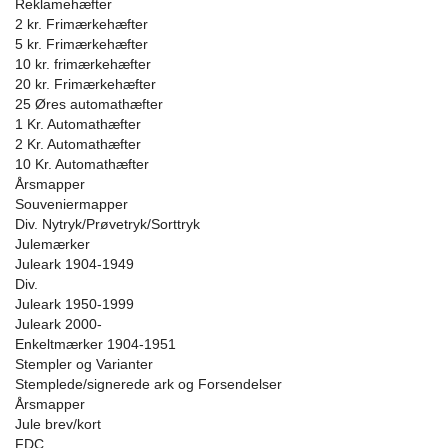
Reklamehæfter
2 kr. Frimærkehæfter
5 kr. Frimærkehæfter
10 kr. frimærkehæfter
20 kr. Frimærkehæfter
25 Øres automathæfter
1 Kr. Automathæfter
2 Kr. Automathæfter
10 Kr. Automathæfter
Årsmapper
Souveniermapper
Div. Nytryk/Prøvetryk/Sorttryk
Julemærker
Juleark 1904-1949
Div.
Juleark 1950-1999
Juleark 2000-
Enkeltmærker 1904-1951
Stempler og Varianter
Stemplede/signerede ark og Forsendelser
Årsmapper
Jule brev/kort
FDC