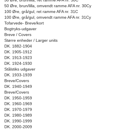
50 Øre, brun/lilla, ret ramme AFA nr. 30C
50 Øre, brun/lilla, omvendt ramme AFA nr. 30Cy
100 Øre, grå/gul, ret ramme AFA nr. 31C
100 Øre, grå/gul, omvendt ramme AFA nr. 31Cy
Tofarvede- Breve/kort
Bogtryks-udgaver
Breve / Covers
Større enheder / Larger units
DK. 1882-1904
DK. 1905-1912
DK. 1913-1923
DK. 1924-1930
Stålstiks udgaver
DK. 1933-1939
Breve/Covers
DK. 1940-1949
Breve/Covers
DK. 1950-1959
DK. 1960-1969
DK. 1970-1979
DK. 1980-1989
DK. 1990-1999
DK. 2000-2009