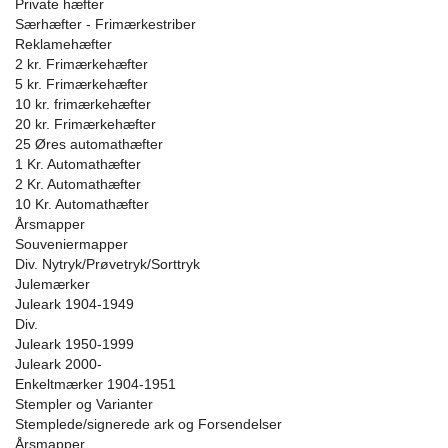
Private hæfter
Særhæfter - Frimærkestriber
Reklamehæfter
2 kr. Frimærkehæfter
5 kr. Frimærkehæfter
10 kr. frimærkehæfter
20 kr. Frimærkehæfter
25 Øres automathæfter
1 Kr. Automathæfter
2 Kr. Automathæfter
10 Kr. Automathæfter
Årsmapper
Souveniermapper
Div. Nytryk/Prøvetryk/Sorttryk
Julemærker
Juleark 1904-1949
Div.
Juleark 1950-1999
Juleark 2000-
Enkeltmærker 1904-1951
Stempler og Varianter
Stemplede/signerede ark og Forsendelser
Årsmapper