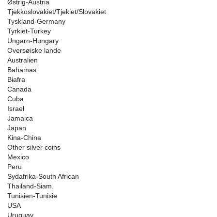
Østrig-Austria
Tjekkoslovakiet/Tjekiet/Slovakiet
Tyskland-Germany
Tyrkiet-Turkey
Ungarn-Hungary
Oversøiske lande
Australien
Bahamas
Biafra
Canada
Cuba
Israel
Jamaica
Japan
Kina-China
Other silver coins
Mexico
Peru
Sydafrika-South African
Thailand-Siam.
Tunisien-Tunisie
USA
Uruguay