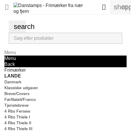
shopp


(0)
search
Menu
Menu
Back
Frimærker
LANDE
Danmark
Klassiske udgaver
Breve/Covers
Førfilateli/Franco
Tjenstebreve
4 Rbs Fersew
4 Rbs Thiele I
4 Rbs Thiele II
4 Rbs Thiele III