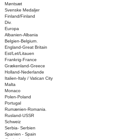
Møntsæt
Svenske Medaljer
Finland/Finland
Div.
Europa
Albanien-Albania
Belgien-Belgium.
England-Great Britain
Est/Let/Litauen
Frankrig-France
Grækenland-Greece
Holland-Nederlande
Italien-Italy / Vatican City
Malta
Monaco
Polen-Poland
Portugal
Rumænien-Romania.
Rusland-USSR
Schweiz
Serbia- Serbien
Spanien - Spain