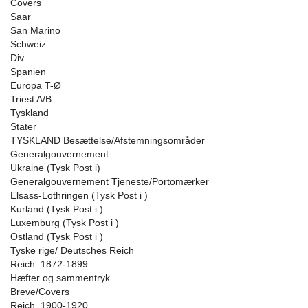
Covers
Saar
San Marino
Schweiz
Div.
Spanien
Europa T-Ø
Triest A/B
Tyskland
Stater
TYSKLAND Besættelse/Afstemningsområder
Generalgouvernement
Ukraine (Tysk Post i)
Generalgouvernement Tjeneste/Portomærker
Elsass-Lothringen (Tysk Post i )
Kurland (Tysk Post i )
Luxemburg (Tysk Post i )
Ostland (Tysk Post i )
Tyske rige/ Deutsches Reich
Reich. 1872-1899
Hæfter og sammentryk
Breve/Covers
Reich. 1900-1920