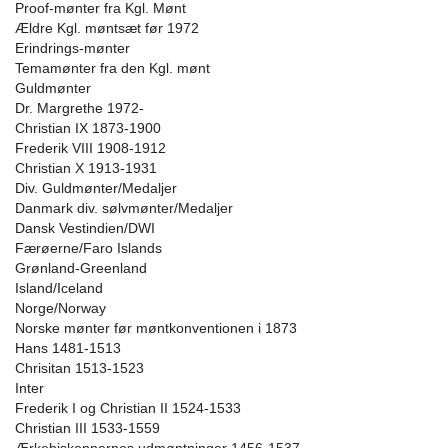
Proof-mønter fra Kgl. Mønt
Ældre Kgl. møntsæt før 1972
Erindrings-mønter
Temamønter fra den Kgl. mønt
Guldmønter
Dr. Margrethe 1972-
Christian IX 1873-1900
Frederik VIII 1908-1912
Christian X 1913-1931
Div. Guldmønter/Medaljer
Danmark div. sølvmønter/Medaljer
Dansk Vestindien/DWI
Færøerne/Faro Islands
Grønland-Greenland
Island/Iceland
Norge/Norway
Norske mønter før møntkonventionen i 1873
Hans 1481-1513
Chrisitan 1513-1523
Inter
Frederik I og Christian II 1524-1533
Christian III 1533-1559