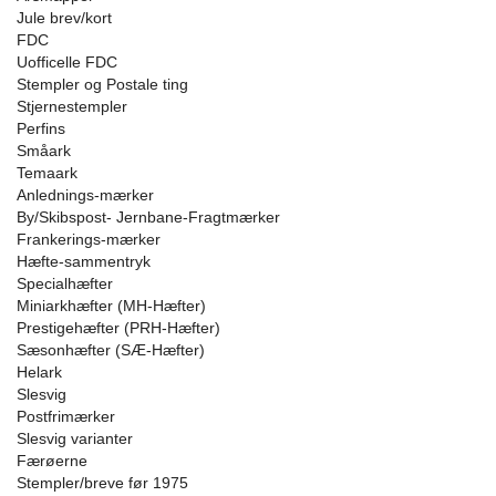
Jule brev/kort
FDC
Uofficelle FDC
Stempler og Postale ting
Stjernestempler
Perfins
Småark
Temaark
Anlednings-mærker
By/Skibspost- Jernbane-Fragtmærker
Frankerings-mærker
Hæfte-sammentryk
Specialhæfter
Miniarkhæfter (MH-Hæfter)
Prestigehæfter (PRH-Hæfter)
Sæsonhæfter (SÆ-Hæfter)
Helark
Slesvig
Postfrimærker
Slesvig varianter
Færøerne
Stempler/breve før 1975