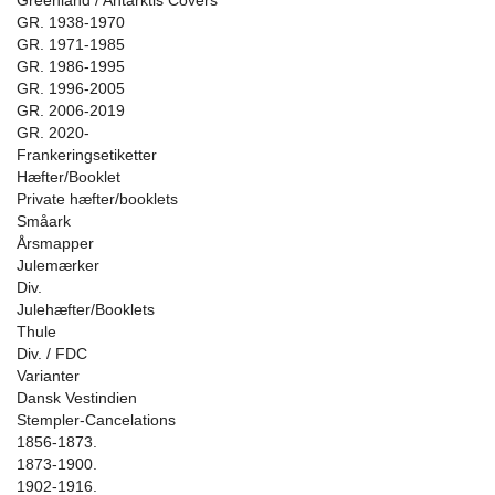
Greenland / Antarktis Covers
GR. 1938-1970
GR. 1971-1985
GR. 1986-1995
GR. 1996-2005
GR. 2006-2019
GR. 2020-
Frankeringsetiketter
Hæfter/Booklet
Private hæfter/booklets
Småark
Årsmapper
Julemærker
Div.
Julehæfter/Booklets
Thule
Div. / FDC
Varianter
Dansk Vestindien
Stempler-Cancelations
1856-1873.
1873-1900.
1902-1916.