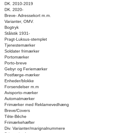
DK. 2010-2019
DK. 2020-
Breve- Adressekort m.m.
Varianter, OMV.
Bogtryk
Stålstik 1931-
Pragt-Luksus-stemplet
Tjenestemærker
Soldater frimærker
Portomærker
Porto-breve
Gebyr og Feriemærker
Postfærge-mærker
Enheder/blokke
Forsendelser m.m
Avisporto-mærker
Automatmærker
Frimærker med Reklamevedhæng
Breve/Covers
Tête-Bêche
Frimærkehæfter
Div. Varianter/marignalnummere