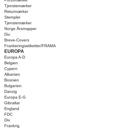
Portomærker
Tjenstemærker
Returmærker
Stempler
Tjenstemærker
Norge Årsmapper
Div.
Breve-Covers
Frankeringsetiketter/FRAMA
EUROPA
Europa A-D
Belgien
Cypern
Albanien
Bosnien
Bulgarien
Danzig
Europa E-G
Gibraltar
England
FDC
Div.
Frankrig