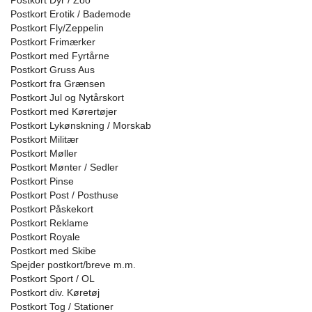
Postkort Dyr / Zoo
Postkort Erotik / Bademode
Postkort Fly/Zeppelin
Postkort Frimærker
Postkort med Fyrtårne
Postkort Gruss Aus
Postkort fra Grænsen
Postkort Jul og Nytårskort
Postkort med Kørertøjer
Postkort Lykønskning / Morskab
Postkort Militær
Postkort Møller
Postkort Mønter / Sedler
Postkort Pinse
Postkort Post / Posthuse
Postkort Påskekort
Postkort Reklame
Postkort Royale
Postkort med Skibe
Spejder postkort/breve m.m.
Postkort Sport / OL
Postkort div. Køretøj
Postkort Tog / Stationer