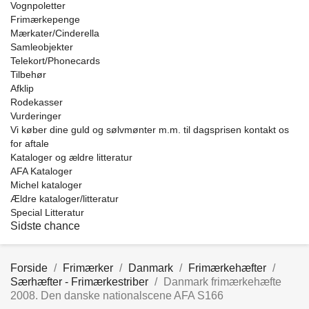
Vognpoletter
Frimærkepenge
Mærkater/Cinderella
Samleobjekter
Telekort/Phonecards
Tilbehør
Afklip
Rodekasser
Vurderinger
Vi køber dine guld og sølvmønter m.m. til dagsprisen kontakt os
for aftale
Kataloger og ældre litteratur
AFA Kataloger
Michel kataloger
Ældre kataloger/litteratur
Special Litteratur
Sidste chance
Forside
Frimærker
Danmark
Frimærkehæfter
Særhæfter - Frimærkestriber
Danmark frimærkehæfte
2008. Den danske nationalscene AFA S166