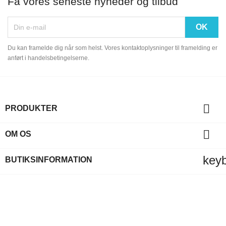
Få vores seneste nyheder og tilbud
Du kan framelde dig når som helst. Vores kontaktoplysninger til framelding er
anført i handelsbetingelserne.

PRODUKTER

OM OS
key
BUTIKSINFORMATION