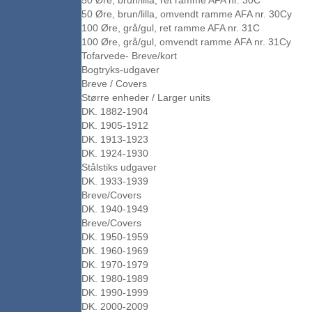
50 Øre, brun/lilla, ret ramme AFA nr. 30C
50 Øre, brun/lilla, omvendt ramme AFA nr. 30Cy
100 Øre, grå/gul, ret ramme AFA nr. 31C
100 Øre, grå/gul, omvendt ramme AFA nr. 31Cy
Tofarvede- Breve/kort
Bogtryks-udgaver
Breve / Covers
Større enheder / Larger units
DK. 1882-1904
DK. 1905-1912
DK. 1913-1923
DK. 1924-1930
Stålstiks udgaver
DK. 1933-1939
Breve/Covers
DK. 1940-1949
Breve/Covers
DK. 1950-1959
DK. 1960-1969
DK. 1970-1979
DK. 1980-1989
DK. 1990-1999
DK. 2000-2009