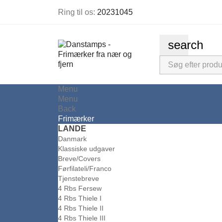
Ring til os:
20231045
search
Menu
Menu
Back
Frimærker
LANDE
Danmark
Klassiske udgaver
Breve/Covers
Førfilateli/Franco
Tjenstebreve
4 Rbs Fersew
4 Rbs Thiele I
4 Rbs Thiele II
4 Rbs Thiele III