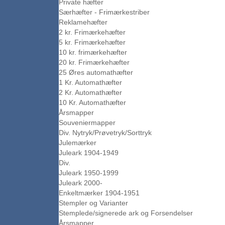
Private hæfter
Særhæfter - Frimærkestriber
Reklamehæfter
2 kr. Frimærkehæfter
5 kr. Frimærkehæfter
10 kr. frimærkehæfter
20 kr. Frimærkehæfter
25 Øres automathæfter
1 Kr. Automathæfter
2 Kr. Automathæfter
10 Kr. Automathæfter
Årsmapper
Souveniermapper
Div. Nytryk/Prøvetryk/Sorttryk
Julemærker
Juleark 1904-1949
Div.
Juleark 1950-1999
Juleark 2000-
Enkeltmærker 1904-1951
Stempler og Varianter
Stemplede/signerede ark og Forsendelser
Årsmapper