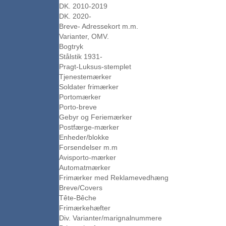
DK. 2010-2019
DK. 2020-
Breve- Adressekort m.m.
Varianter, OMV.
Bogtryk
Stålstik 1931-
Pragt-Luksus-stemplet
Tjenestemærker
Soldater frimærker
Portomærker
Porto-breve
Gebyr og Feriemærker
Postfærge-mærker
Enheder/blokke
Forsendelser m.m
Avisporto-mærker
Automatmærker
Frimærker med Reklamevedhæng
Breve/Covers
Tête-Bêche
Frimærkehæfter
Div. Varianter/marignalnummere