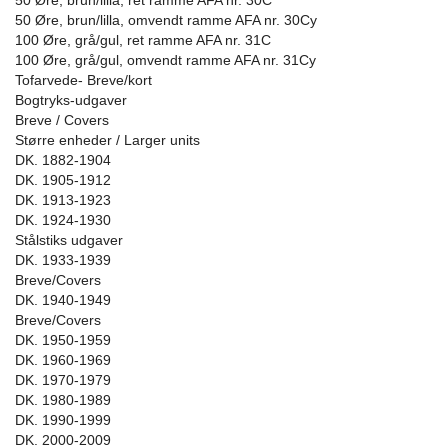
50 Øre, brun/lilla, ret ramme AFA nr. 30C
50 Øre, brun/lilla, omvendt ramme AFA nr. 30Cy
100 Øre, grå/gul, ret ramme AFA nr. 31C
100 Øre, grå/gul, omvendt ramme AFA nr. 31Cy
Tofarvede- Breve/kort
Bogtryks-udgaver
Breve / Covers
Større enheder / Larger units
DK. 1882-1904
DK. 1905-1912
DK. 1913-1923
DK. 1924-1930
Stålstiks udgaver
DK. 1933-1939
Breve/Covers
DK. 1940-1949
Breve/Covers
DK. 1950-1959
DK. 1960-1969
DK. 1970-1979
DK. 1980-1989
DK. 1990-1999
DK. 2000-2009