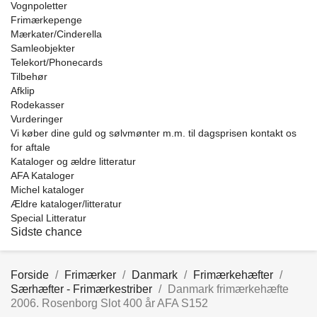
Vognpoletter
Frimærkepenge
Mærkater/Cinderella
Samleobjekter
Telekort/Phonecards
Tilbehør
Afklip
Rodekasser
Vurderinger
Vi køber dine guld og sølvmønter m.m. til dagsprisen kontakt os
for aftale
Kataloger og ældre litteratur
AFA Kataloger
Michel kataloger
Ældre kataloger/litteratur
Special Litteratur
Sidste chance
Forside
Frimærker
Danmark
Frimærkehæfter
Særhæfter - Frimærkestriber
Danmark frimærkehæfte
2006. Rosenborg Slot 400 år AFA S152