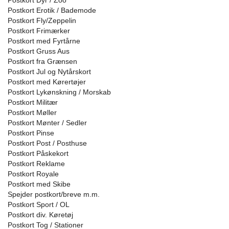
Postkort Dyr / Zoo
Postkort Erotik / Bademode
Postkort Fly/Zeppelin
Postkort Frimærker
Postkort med Fyrtårne
Postkort Gruss Aus
Postkort fra Grænsen
Postkort Jul og Nytårskort
Postkort med Kørertøjer
Postkort Lykønskning / Morskab
Postkort Militær
Postkort Møller
Postkort Mønter / Sedler
Postkort Pinse
Postkort Post / Posthuse
Postkort Påskekort
Postkort Reklame
Postkort Royale
Postkort med Skibe
Spejder postkort/breve m.m.
Postkort Sport / OL
Postkort div. Køretøj
Postkort Tog / Stationer