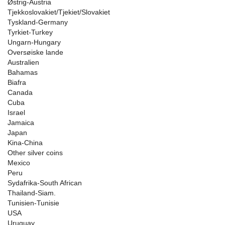
Østrig-Austria
Tjekkoslovakiet/Tjekiet/Slovakiet
Tyskland-Germany
Tyrkiet-Turkey
Ungarn-Hungary
Oversøiske lande
Australien
Bahamas
Biafra
Canada
Cuba
Israel
Jamaica
Japan
Kina-China
Other silver coins
Mexico
Peru
Sydafrika-South African
Thailand-Siam.
Tunisien-Tunisie
USA
Uruguay