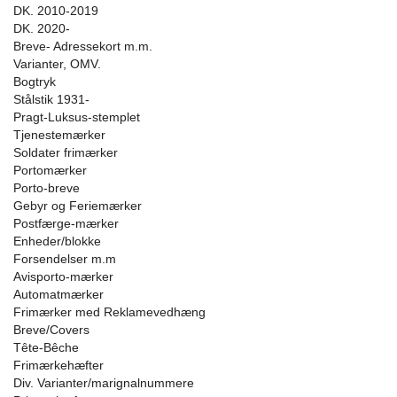
DK. 2010-2019
DK. 2020-
Breve- Adressekort m.m.
Varianter, OMV.
Bogtryk
Stålstik 1931-
Pragt-Luksus-stemplet
Tjenestemærker
Soldater frimærker
Portomærker
Porto-breve
Gebyr og Feriemærker
Postfærge-mærker
Enheder/blokke
Forsendelser m.m
Avisporto-mærker
Automatmærker
Frimærker med Reklamevedhæng
Breve/Covers
Tête-Bêche
Frimærkehæfter
Div. Varianter/marignalnummere