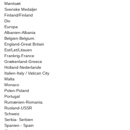
Møntsæt
Svenske Medaljer
Finland/Finland
Div.
Europa
Albanien-Albania
Belgien-Belgium.
England-Great Britain
Est/Let/Litauen
Frankrig-France
Grækenland-Greece
Holland-Nederlande
Italien-Italy / Vatican City
Malta
Monaco
Polen-Poland
Portugal
Rumænien-Romania.
Rusland-USSR
Schweiz
Serbia- Serbien
Spanien - Spain