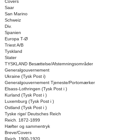
Covers
Saar
San Marino
Schweiz
Div.
Spanien
Europa T-Ø
Triest A/B
Tyskland
Stater
TYSKLAND Besættelse/Afstemningsområder
Generalgouvernement
Ukraine (Tysk Post i)
Generalgouvernement Tjeneste/Portomærker
Elsass-Lothringen (Tysk Post i )
Kurland (Tysk Post i )
Luxemburg (Tysk Post i )
Ostland (Tysk Post i )
Tyske rige/ Deutsches Reich
Reich. 1872-1899
Hæfter og sammentryk
Breve/Covers
Reich. 1900-1920