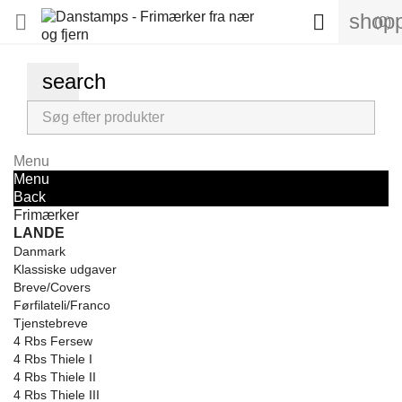
shopp


(0)
search
Menu
Menu
Back
Frimærker
LANDE
Danmark
Klassiske udgaver
Breve/Covers
Førfilateli/Franco
Tjenstebreve
4 Rbs Fersew
4 Rbs Thiele I
4 Rbs Thiele II
4 Rbs Thiele III