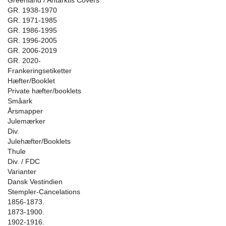
Greenland / Antarktis Covers
GR. 1938-1970
GR. 1971-1985
GR. 1986-1995
GR. 1996-2005
GR. 2006-2019
GR. 2020-
Frankeringsetiketter
Hæfter/Booklet
Private hæfter/booklets
Småark
Årsmapper
Julemærker
Div.
Julehæfter/Booklets
Thule
Div. / FDC
Varianter
Dansk Vestindien
Stempler-Cancelations
1856-1873.
1873-1900.
1902-1916.