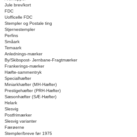
Jule brev/kort
FDC
Uofficelle FDC
Stempler og Postale ting
Stjernestempler
Perfins
Småark
Temaark
Anlednings-mærker
By/Skibspost- Jernbane-Fragtmærker
Frankerings-mærker
Hæfte-sammentryk
Specialhæfter
Miniarkhæfter (MH-Hæfter)
Prestigehæfter (PRH-Hæfter)
Sæsonhæfter (SÆ-Hæfter)
Helark
Slesvig
Postfrimærker
Slesvig varianter
Færøerne
Stempler/breve før 1975