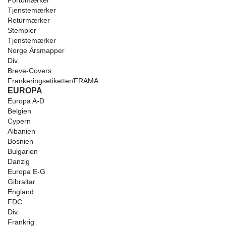
Portomærker
Tjenstemærker
Returmærker
Stempler
Tjenstemærker
Norge Årsmapper
Div.
Breve-Covers
Frankeringsetiketter/FRAMA
EUROPA
Europa A-D
Belgien
Cypern
Albanien
Bosnien
Bulgarien
Danzig
Europa E-G
Gibraltar
England
FDC
Div.
Frankrig