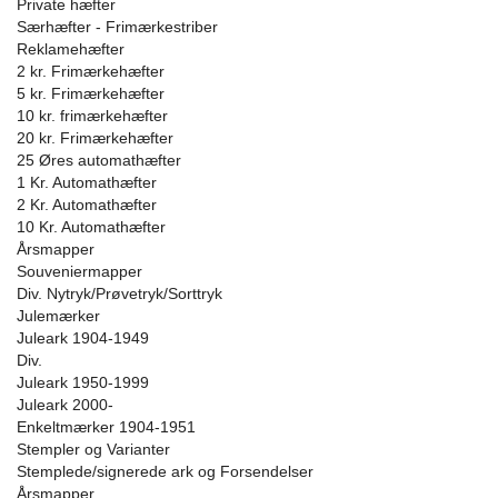
Private hæfter
Særhæfter - Frimærkestriber
Reklamehæfter
2 kr. Frimærkehæfter
5 kr. Frimærkehæfter
10 kr. frimærkehæfter
20 kr. Frimærkehæfter
25 Øres automathæfter
1 Kr. Automathæfter
2 Kr. Automathæfter
10 Kr. Automathæfter
Årsmapper
Souveniermapper
Div. Nytryk/Prøvetryk/Sorttryk
Julemærker
Juleark 1904-1949
Div.
Juleark 1950-1999
Juleark 2000-
Enkeltmærker 1904-1951
Stempler og Varianter
Stemplede/signerede ark og Forsendelser
Årsmapper