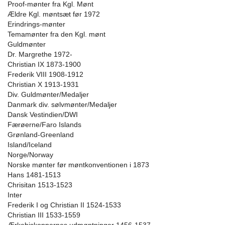
Proof-mønter fra Kgl. Mønt
Ældre Kgl. møntsæt før 1972
Erindrings-mønter
Temamønter fra den Kgl. mønt
Guldmønter
Dr. Margrethe 1972-
Christian IX 1873-1900
Frederik VIII 1908-1912
Christian X 1913-1931
Div. Guldmønter/Medaljer
Danmark div. sølvmønter/Medaljer
Dansk Vestindien/DWI
Færøerne/Faro Islands
Grønland-Greenland
Island/Iceland
Norge/Norway
Norske mønter før møntkonventionen i 1873
Hans 1481-1513
Chrisitan 1513-1523
Inter
Frederik I og Christian II 1524-1533
Christian III 1533-1559