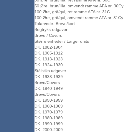
50 Øre, brun/lilla, ret ramme AFA nr. 30C
50 Øre, brun/lilla, omvendt ramme AFA nr. 30Cy
100 Øre, grå/gul, ret ramme AFA nr. 31C
100 Øre, grå/gul, omvendt ramme AFA nr. 31Cy
Tofarvede- Breve/kort
Bogtryks-udgaver
Breve / Covers
Større enheder / Larger units
DK. 1882-1904
DK. 1905-1912
DK. 1913-1923
DK. 1924-1930
Stålstiks udgaver
DK. 1933-1939
Breve/Covers
DK. 1940-1949
Breve/Covers
DK. 1950-1959
DK. 1960-1969
DK. 1970-1979
DK. 1980-1989
DK. 1990-1999
DK. 2000-2009