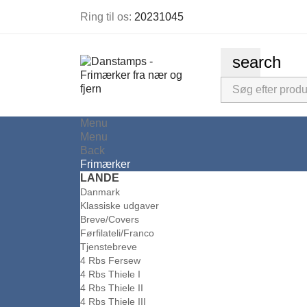
Ring til os:
20231045
search
Menu
Menu
Back
Frimærker
LANDE
Danmark
Klassiske udgaver
Breve/Covers
Førfilateli/Franco
Tjenstebreve
4 Rbs Fersew
4 Rbs Thiele I
4 Rbs Thiele II
4 Rbs Thiele III