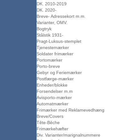
DK. 2010-2019
DK. 2020-
Breve- Adressekort m.m.
Varianter, OMV.
Bogtryk
Stålstik 1931-
Pragt-Luksus-stemplet
Tjenestemærker
Soldater frimærker
Portomærker
Porto-breve
Gebyr og Feriemærker
Postfærge-mærker
Enheder/blokke
Forsendelser m.m
Avisporto-mærker
Automatmærker
Frimærker med Reklamevedhæng
Breve/Covers
Tête-Bêche
Frimærkehæfter
Div. Varianter/marignalnummere