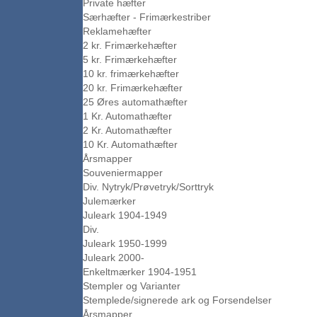
Private hæfter
Særhæfter - Frimærkestriber
Reklamehæfter
2 kr. Frimærkehæfter
5 kr. Frimærkehæfter
10 kr. frimærkehæfter
20 kr. Frimærkehæfter
25 Øres automathæfter
1 Kr. Automathæfter
2 Kr. Automathæfter
10 Kr. Automathæfter
Årsmapper
Souveniermapper
Div. Nytryk/Prøvetryk/Sorttryk
Julemærker
Juleark 1904-1949
Div.
Juleark 1950-1999
Juleark 2000-
Enkeltmærker 1904-1951
Stempler og Varianter
Stemplede/signerede ark og Forsendelser
Årsmapper