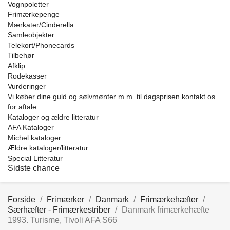
Vognpoletter
Frimærkepenge
Mærkater/Cinderella
Samleobjekter
Telekort/Phonecards
Tilbehør
Afklip
Rodekasser
Vurderinger
Vi køber dine guld og sølvmønter m.m. til dagsprisen kontakt os
for aftale
Kataloger og ældre litteratur
AFA Kataloger
Michel kataloger
Ældre kataloger/litteratur
Special Litteratur
Sidste chance
Forside
Frimærker
Danmark
Frimærkehæfter
Særhæfter - Frimærkestriber
Danmark frimærkehæfte
1993. Turisme, Tivoli AFA S66