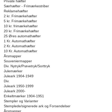
Private hæfter
Særhæfter - Frimærkestriber
Reklamehæfter
2 kr. Frimærkehæfter
5 kr. Frimærkehæfter
10 kr. frimærkehæfter
20 kr. Frimærkehæfter
25 Øres automathæfter
1 Kr. Automathæfter
2 Kr. Automathæfter
10 Kr. Automathæfter
Årsmapper
Souveniermapper
Div. Nytryk/Prøvetryk/Sorttryk
Julemærker
Juleark 1904-1949
Div.
Juleark 1950-1999
Juleark 2000-
Enkeltmærker 1904-1951
Stempler og Varianter
Stemplede/signerede ark og Forsendelser
Årsmapper