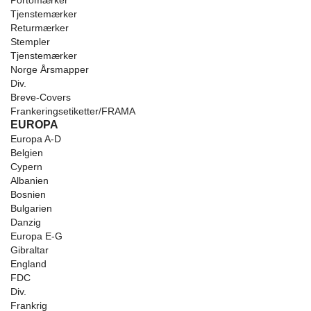
Portomærker
Tjenstemærker
Returmærker
Stempler
Tjenstemærker
Norge Årsmapper
Div.
Breve-Covers
Frankeringsetiketter/FRAMA
EUROPA
Europa A-D
Belgien
Cypern
Albanien
Bosnien
Bulgarien
Danzig
Europa E-G
Gibraltar
England
FDC
Div.
Frankrig