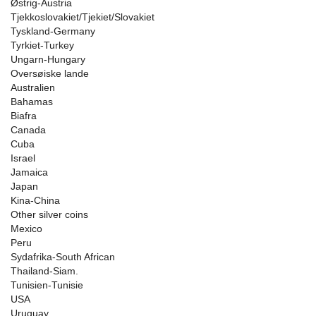
Østrig-Austria
Tjekkoslovakiet/Tjekiet/Slovakiet
Tyskland-Germany
Tyrkiet-Turkey
Ungarn-Hungary
Oversøiske lande
Australien
Bahamas
Biafra
Canada
Cuba
Israel
Jamaica
Japan
Kina-China
Other silver coins
Mexico
Peru
Sydafrika-South African
Thailand-Siam.
Tunisien-Tunisie
USA
Uruguay