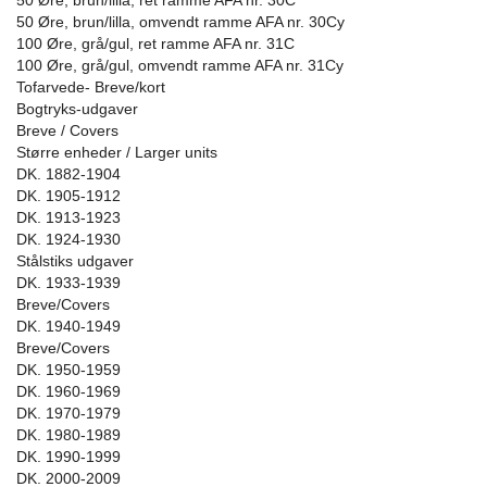
50 Øre, brun/lilla, ret ramme AFA nr. 30C
50 Øre, brun/lilla, omvendt ramme AFA nr. 30Cy
100 Øre, grå/gul, ret ramme AFA nr. 31C
100 Øre, grå/gul, omvendt ramme AFA nr. 31Cy
Tofarvede- Breve/kort
Bogtryks-udgaver
Breve / Covers
Større enheder / Larger units
DK. 1882-1904
DK. 1905-1912
DK. 1913-1923
DK. 1924-1930
Stålstiks udgaver
DK. 1933-1939
Breve/Covers
DK. 1940-1949
Breve/Covers
DK. 1950-1959
DK. 1960-1969
DK. 1970-1979
DK. 1980-1989
DK. 1990-1999
DK. 2000-2009