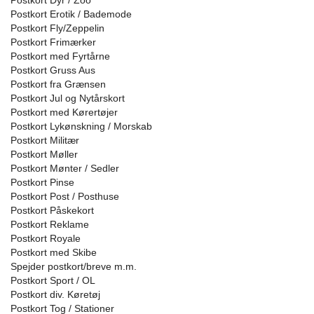
Postkort Dyr / Zoo
Postkort Erotik / Bademode
Postkort Fly/Zeppelin
Postkort Frimærker
Postkort med Fyrtårne
Postkort Gruss Aus
Postkort fra Grænsen
Postkort Jul og Nytårskort
Postkort med Kørertøjer
Postkort Lykønskning / Morskab
Postkort Militær
Postkort Møller
Postkort Mønter / Sedler
Postkort Pinse
Postkort Post / Posthuse
Postkort Påskekort
Postkort Reklame
Postkort Royale
Postkort med Skibe
Spejder postkort/breve m.m.
Postkort Sport / OL
Postkort div. Køretøj
Postkort Tog / Stationer