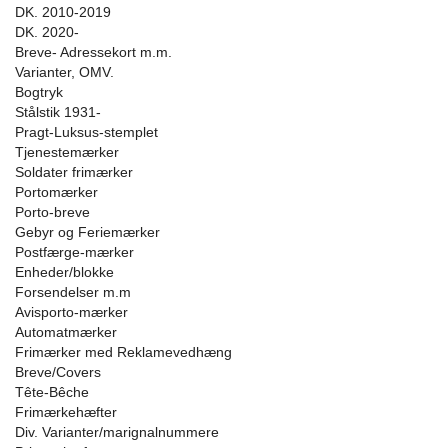
DK. 2010-2019
DK. 2020-
Breve- Adressekort m.m.
Varianter, OMV.
Bogtryk
Stålstik 1931-
Pragt-Luksus-stemplet
Tjenestemærker
Soldater frimærker
Portomærker
Porto-breve
Gebyr og Feriemærker
Postfærge-mærker
Enheder/blokke
Forsendelser m.m
Avisporto-mærker
Automatmærker
Frimærker med Reklamevedhæng
Breve/Covers
Tête-Bêche
Frimærkehæfter
Div. Varianter/marignalnummere