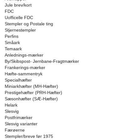
Jule brev/kort
FDC
Uofficelle FDC
Stempler og Postale ting
Stjernestempler
Perfins
Småark
Temaark
Anlednings-mærker
By/Skibspost- Jernbane-Fragtmærker
Frankerings-mærker
Hæfte-sammentryk
Specialhæfter
Miniarkhæfter (MH-Hæfter)
Prestigehæfter (PRH-Hæfter)
Sæsonhæfter (SÆ-Hæfter)
Helark
Slesvig
Postfrimærker
Slesvig varianter
Færøerne
Stempler/breve før 1975