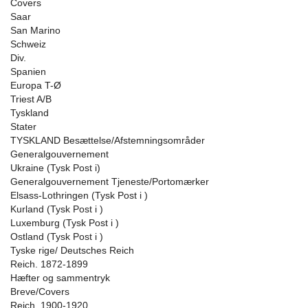
Covers
Saar
San Marino
Schweiz
Div.
Spanien
Europa T-Ø
Triest A/B
Tyskland
Stater
TYSKLAND Besættelse/Afstemningsområder
Generalgouvernement
Ukraine (Tysk Post i)
Generalgouvernement Tjeneste/Portomærker
Elsass-Lothringen (Tysk Post i )
Kurland (Tysk Post i )
Luxemburg (Tysk Post i )
Ostland (Tysk Post i )
Tyske rige/ Deutsches Reich
Reich. 1872-1899
Hæfter og sammentryk
Breve/Covers
Reich. 1900-1920