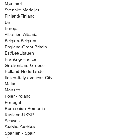
Møntsæt
Svenske Medaljer
Finland/Finland
Div.
Europa
Albanien-Albania
Belgien-Belgium.
England-Great Britain
Est/Let/Litauen
Frankrig-France
Grækenland-Greece
Holland-Nederlande
Italien-Italy / Vatican City
Malta
Monaco
Polen-Poland
Portugal
Rumænien-Romania.
Rusland-USSR
Schweiz
Serbia- Serbien
Spanien - Spain