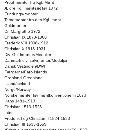
Proof-mønter fra Kgl. Mønt
Ældre Kgl. møntsæt før 1972
Erindrings-mønter
Temamønter fra den Kgl. mønt
Guldmønter
Dr. Margrethe 1972-
Christian IX 1873-1900
Frederik VIII 1908-1912
Christian X 1913-1931
Div. Guldmønter/Medaljer
Danmark div. sølvmønter/Medaljer
Dansk Vestindien/DWI
Færøerne/Faro Islands
Grønland-Greenland
Island/Iceland
Norge/Norway
Norske mønter før møntkonventionen i 1873
Hans 1481-1513
Chrisitan 1513-1523
Inter
Frederik I og Christian II 1524-1533
Christian III 1533-1559