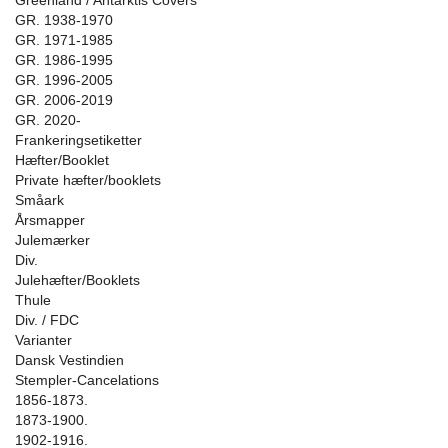
Greenland / Antarktis Covers
GR. 1938-1970
GR. 1971-1985
GR. 1986-1995
GR. 1996-2005
GR. 2006-2019
GR. 2020-
Frankeringsetiketter
Hæfter/Booklet
Private hæfter/booklets
Småark
Årsmapper
Julemærker
Div.
Julehæfter/Booklets
Thule
Div. / FDC
Varianter
Dansk Vestindien
Stempler-Cancelations
1856-1873.
1873-1900.
1902-1916.