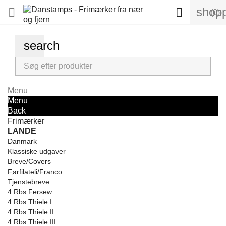
shopp


(0)
search
Menu
Menu
Back
Frimærker
LANDE
Danmark
Klassiske udgaver
Breve/Covers
Førfilateli/Franco
Tjenstebreve
4 Rbs Fersew
4 Rbs Thiele I
4 Rbs Thiele II
4 Rbs Thiele III