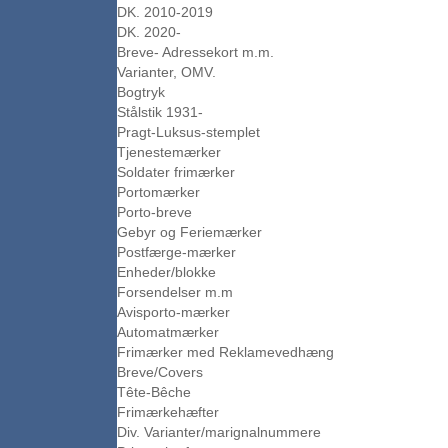
DK. 2010-2019
DK. 2020-
Breve- Adressekort m.m.
Varianter, OMV.
Bogtryk
Stålstik 1931-
Pragt-Luksus-stemplet
Tjenestemærker
Soldater frimærker
Portomærker
Porto-breve
Gebyr og Feriemærker
Postfærge-mærker
Enheder/blokke
Forsendelser m.m
Avisporto-mærker
Automatmærker
Frimærker med Reklamevedhæng
Breve/Covers
Tête-Bêche
Frimærkehæfter
Div. Varianter/marignalnummere