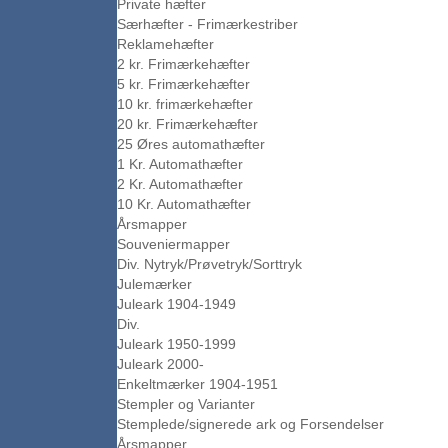
Private hæfter
Særhæfter - Frimærkestriber
Reklamehæfter
2 kr. Frimærkehæfter
5 kr. Frimærkehæfter
10 kr. frimærkehæfter
20 kr. Frimærkehæfter
25 Øres automathæfter
1 Kr. Automathæfter
2 Kr. Automathæfter
10 Kr. Automathæfter
Årsmapper
Souveniermapper
Div. Nytryk/Prøvetryk/Sorttryk
Julemærker
Juleark 1904-1949
Div.
Juleark 1950-1999
Juleark 2000-
Enkeltmærker 1904-1951
Stempler og Varianter
Stemplede/signerede ark og Forsendelser
Årsmapper