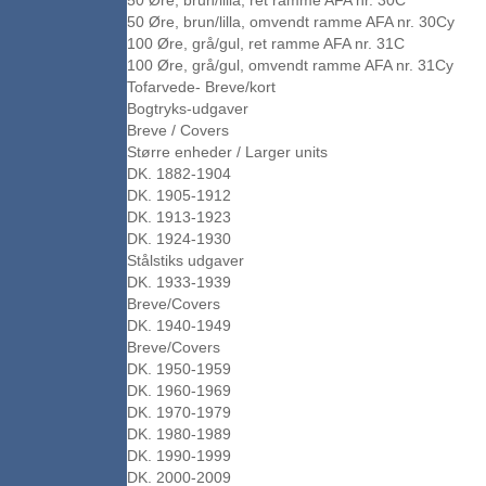
50 Øre, brun/lilla, ret ramme AFA nr. 30C
50 Øre, brun/lilla, omvendt ramme AFA nr. 30Cy
100 Øre, grå/gul, ret ramme AFA nr. 31C
100 Øre, grå/gul, omvendt ramme AFA nr. 31Cy
Tofarvede- Breve/kort
Bogtryks-udgaver
Breve / Covers
Større enheder / Larger units
DK. 1882-1904
DK. 1905-1912
DK. 1913-1923
DK. 1924-1930
Stålstiks udgaver
DK. 1933-1939
Breve/Covers
DK. 1940-1949
Breve/Covers
DK. 1950-1959
DK. 1960-1969
DK. 1970-1979
DK. 1980-1989
DK. 1990-1999
DK. 2000-2009