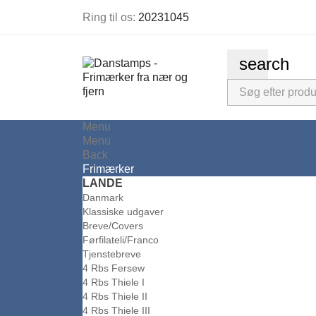
Ring til os:
20231045
search
Menu
Menu
Back
Frimærker
LANDE
Danmark
Klassiske udgaver
Breve/Covers
Førfilateli/Franco
Tjenstebreve
4 Rbs Fersew
4 Rbs Thiele I
4 Rbs Thiele II
4 Rbs Thiele III