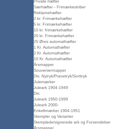
Private hæfter
Særhæfter - Frimærkestriber
Reklamehæfter
2 kr. Frimærkehæfter
5 kr. Frimærkehæfter
10 kr. frimærkehæfter
20 kr. Frimærkehæfter
25 Øres automathæfter
1 Kr. Automathæfter
2 Kr. Automathæfter
10 Kr. Automathæfter
Årsmapper
Souveniermapper
Div. Nytryk/Prøvetryk/Sorttryk
Julemærker
Juleark 1904-1949
Div.
Juleark 1950-1999
Juleark 2000-
Enkeltmærker 1904-1951
Stempler og Varianter
Stemplede/signerede ark og Forsendelser
Årsmapper