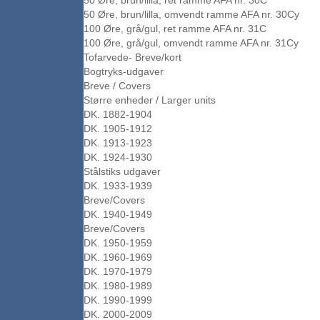
50 Øre, brun/lilla, ret ramme AFA nr. 30C
50 Øre, brun/lilla, omvendt ramme AFA nr. 30Cy
100 Øre, grå/gul, ret ramme AFA nr. 31C
100 Øre, grå/gul, omvendt ramme AFA nr. 31Cy
Tofarvede- Breve/kort
Bogtryks-udgaver
Breve / Covers
Større enheder / Larger units
DK. 1882-1904
DK. 1905-1912
DK. 1913-1923
DK. 1924-1930
Stålstiks udgaver
DK. 1933-1939
Breve/Covers
DK. 1940-1949
Breve/Covers
DK. 1950-1959
DK. 1960-1969
DK. 1970-1979
DK. 1980-1989
DK. 1990-1999
DK. 2000-2009