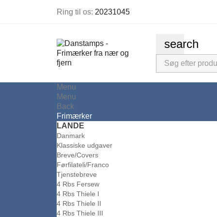
Ring til os:
20231045
search
Menu
Menu
Back
Frimærker
LANDE
Danmark
Klassiske udgaver
Breve/Covers
Førfilateli/Franco
Tjenstebreve
4 Rbs Fersew
4 Rbs Thiele I
4 Rbs Thiele II
4 Rbs Thiele III