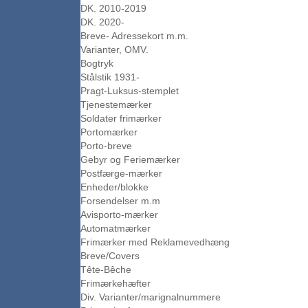
DK. 2010-2019
DK. 2020-
Breve- Adressekort m.m.
Varianter, OMV.
Bogtryk
Stålstik 1931-
Pragt-Luksus-stemplet
Tjenestemærker
Soldater frimærker
Portomærker
Porto-breve
Gebyr og Feriemærker
Postfærge-mærker
Enheder/blokke
Forsendelser m.m
Avisporto-mærker
Automatmærker
Frimærker med Reklamevedhæng
Breve/Covers
Tête-Bêche
Frimærkehæfter
Div. Varianter/marignalnummere