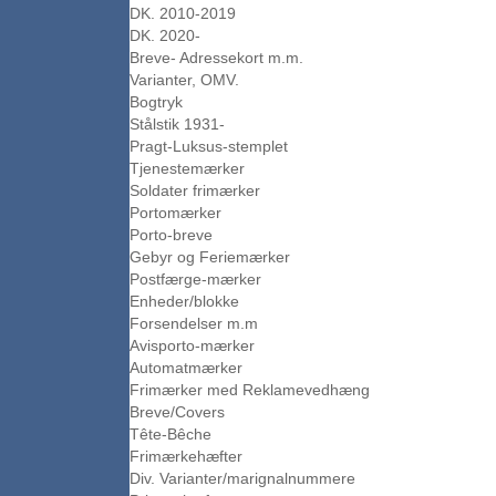
DK. 2010-2019
DK. 2020-
Breve- Adressekort m.m.
Varianter, OMV.
Bogtryk
Stålstik 1931-
Pragt-Luksus-stemplet
Tjenestemærker
Soldater frimærker
Portomærker
Porto-breve
Gebyr og Feriemærker
Postfærge-mærker
Enheder/blokke
Forsendelser m.m
Avisporto-mærker
Automatmærker
Frimærker med Reklamevedhæng
Breve/Covers
Tête-Bêche
Frimærkehæfter
Div. Varianter/marignalnummere