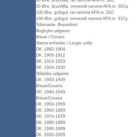
50 Øre, brun/lilla, ret ramme AFA nr. 30C
50 Øre, brun/lilla, omvendt ramme AFA nr. 30Cy
100 Øre, grå/gul, ret ramme AFA nr. 31C
100 Øre, grå/gul, omvendt ramme AFA nr. 31Cy
Tofarvede- Breve/kort
Bogtryks-udgaver
Breve / Covers
Større enheder / Larger units
DK. 1882-1904
DK. 1905-1912
DK. 1913-1923
DK. 1924-1930
Stålstiks udgaver
DK. 1933-1939
Breve/Covers
DK. 1940-1949
Breve/Covers
DK. 1950-1959
DK. 1960-1969
DK. 1970-1979
DK. 1980-1989
DK. 1990-1999
DK. 2000-2009