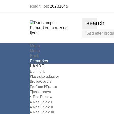
Ring til os:
20231045
search
Menu
Menu
Back
Frimærker
LANDE
Danmark
Klassiske udgaver
Breve/Covers
Førfilateli/Franco
Tjenstebreve
4 Rbs Fersew
4 Rbs Thiele I
4 Rbs Thiele II
4 Rbs Thiele III