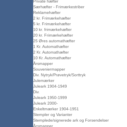
Private hæfter
Særhæfter - Frimærkestriber
Reklamehæfter
2 kr. Frimærkehæfter
5 kr. Frimærkehæfter
10 kr. frimærkehæfter
20 kr. Frimærkehæfter
25 Øres automathæfter
1 Kr. Automathæfter
2 Kr. Automathæfter
10 Kr. Automathæfter
Årsmapper
Souveniermapper
Div. Nytryk/Prøvetryk/Sorttryk
Julemærker
Juleark 1904-1949
Div.
Juleark 1950-1999
Juleark 2000-
Enkeltmærker 1904-1951
Stempler og Varianter
Stemplede/signerede ark og Forsendelser
Årsmapper