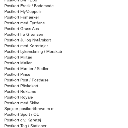
Postkort Dyr / Zoo
Postkort Erotik / Bademode
Postkort Fly/Zeppelin
Postkort Frimærker
Postkort med Fyrtårne
Postkort Gruss Aus
Postkort fra Grænsen
Postkort Jul og Nytårskort
Postkort med Kørertøjer
Postkort Lykønskning / Morskab
Postkort Militær
Postkort Møller
Postkort Mønter / Sedler
Postkort Pinse
Postkort Post / Posthuse
Postkort Påskekort
Postkort Reklame
Postkort Royale
Postkort med Skibe
Spejder postkort/breve m.m.
Postkort Sport / OL
Postkort div. Køretøj
Postkort Tog / Stationer