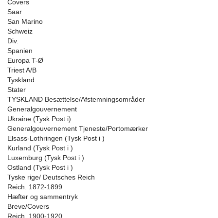
Covers
Saar
San Marino
Schweiz
Div.
Spanien
Europa T-Ø
Triest A/B
Tyskland
Stater
TYSKLAND Besættelse/Afstemningsområder
Generalgouvernement
Ukraine (Tysk Post i)
Generalgouvernement Tjeneste/Portomærker
Elsass-Lothringen (Tysk Post i )
Kurland (Tysk Post i )
Luxemburg (Tysk Post i )
Ostland (Tysk Post i )
Tyske rige/ Deutsches Reich
Reich. 1872-1899
Hæfter og sammentryk
Breve/Covers
Reich. 1900-1920