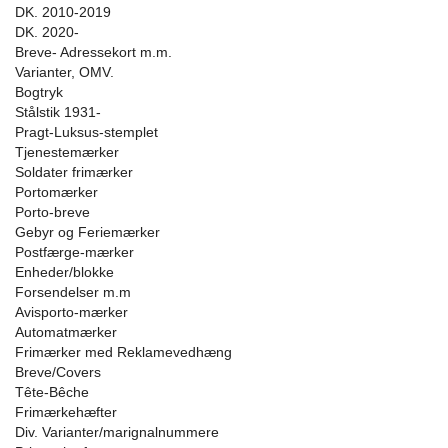
DK. 2010-2019
DK. 2020-
Breve- Adressekort m.m.
Varianter, OMV.
Bogtryk
Stålstik 1931-
Pragt-Luksus-stemplet
Tjenestemærker
Soldater frimærker
Portomærker
Porto-breve
Gebyr og Feriemærker
Postfærge-mærker
Enheder/blokke
Forsendelser m.m
Avisporto-mærker
Automatmærker
Frimærker med Reklamevedhæng
Breve/Covers
Tête-Bêche
Frimærkehæfter
Div. Varianter/marignalnummere