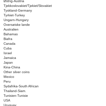
Østrig-Austria
Tjekkoslovakiet/Tjekiet/Slovakiet
Tyskland-Germany
Tyrkiet-Turkey
Ungarn-Hungary
Oversøiske lande
Australien
Bahamas
Biafra
Canada
Cuba
Israel
Jamaica
Japan
Kina-China
Other silver coins
Mexico
Peru
Sydafrika-South African
Thailand-Siam.
Tunisien-Tunisie
USA
Uruguay