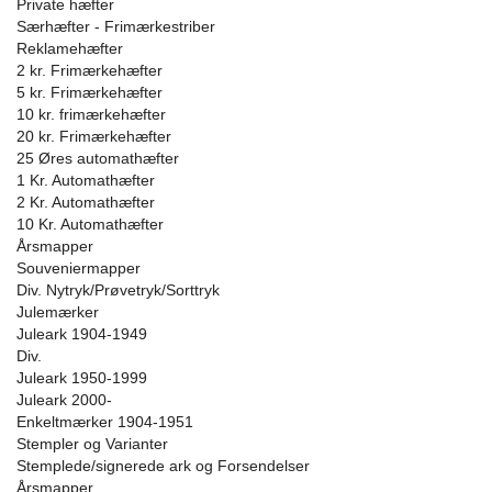
Private hæfter
Særhæfter - Frimærkestriber
Reklamehæfter
2 kr. Frimærkehæfter
5 kr. Frimærkehæfter
10 kr. frimærkehæfter
20 kr. Frimærkehæfter
25 Øres automathæfter
1 Kr. Automathæfter
2 Kr. Automathæfter
10 Kr. Automathæfter
Årsmapper
Souveniermapper
Div. Nytryk/Prøvetryk/Sorttryk
Julemærker
Juleark 1904-1949
Div.
Juleark 1950-1999
Juleark 2000-
Enkeltmærker 1904-1951
Stempler og Varianter
Stemplede/signerede ark og Forsendelser
Årsmapper