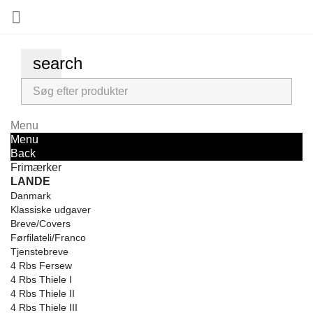

search
Menu
Menu
Back
Frimærker
LANDE
Danmark
Klassiske udgaver
Breve/Covers
Førfilateli/Franco
Tjenstebreve
4 Rbs Fersew
4 Rbs Thiele I
4 Rbs Thiele II
4 Rbs Thiele III