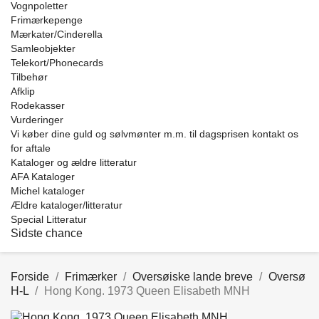
Vognpoletter
Frimærkepenge
Mærkater/Cinderella
Samleobjekter
Telekort/Phonecards
Tilbehør
Afklip
Rodekasser
Vurderinger
Vi køber dine guld og sølvmønter m.m. til dagsprisen kontakt os
for aftale
Kataloger og ældre litteratur
AFA Kataloger
Michel kataloger
Ældre kataloger/litteratur
Special Litteratur
Sidste chance
Forside
Frimærker
Oversøiske lande breve
Oversø
H-L
Hong Kong. 1973 Queen Elisabeth MNH