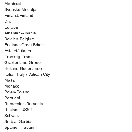
Møntsæt
Svenske Medaljer
Finland/Finland
Div.
Europa
Albanien-Albania
Belgien-Belgium.
England-Great Britain
Est/Let/Litauen
Frankrig-France
Grækenland-Greece
Holland-Nederlande
Italien-Italy / Vatican City
Malta
Monaco
Polen-Poland
Portugal
Rumænien-Romania.
Rusland-USSR
Schweiz
Serbia- Serbien
Spanien - Spain