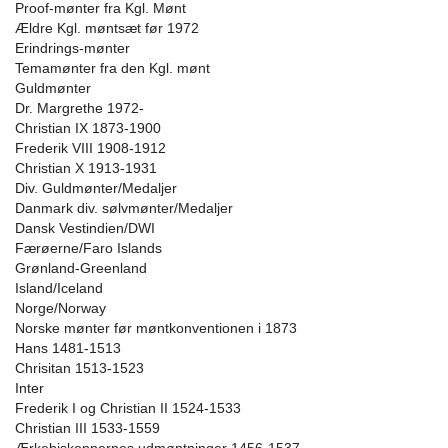
Proof-mønter fra Kgl. Mønt
Ældre Kgl. møntsæt før 1972
Erindrings-mønter
Temamønter fra den Kgl. mønt
Guldmønter
Dr. Margrethe 1972-
Christian IX 1873-1900
Frederik VIII 1908-1912
Christian X 1913-1931
Div. Guldmønter/Medaljer
Danmark div. sølvmønter/Medaljer
Dansk Vestindien/DWI
Færøerne/Faro Islands
Grønland-Greenland
Island/Iceland
Norge/Norway
Norske mønter før møntkonventionen i 1873
Hans 1481-1513
Chrisitan 1513-1523
Inter
Frederik I og Christian II 1524-1533
Christian III 1533-1559