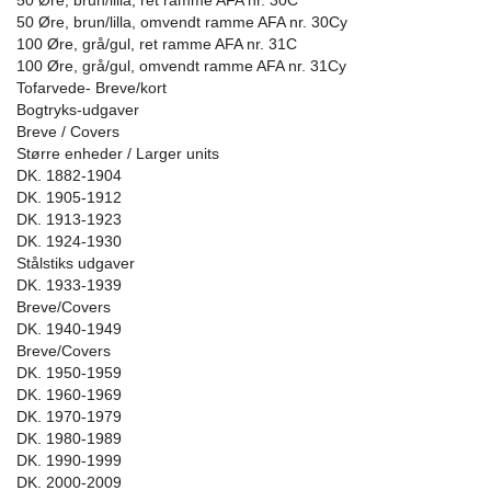
50 Øre, brun/lilla, ret ramme AFA nr. 30C
50 Øre, brun/lilla, omvendt ramme AFA nr. 30Cy
100 Øre, grå/gul, ret ramme AFA nr. 31C
100 Øre, grå/gul, omvendt ramme AFA nr. 31Cy
Tofarvede- Breve/kort
Bogtryks-udgaver
Breve / Covers
Større enheder / Larger units
DK. 1882-1904
DK. 1905-1912
DK. 1913-1923
DK. 1924-1930
Stålstiks udgaver
DK. 1933-1939
Breve/Covers
DK. 1940-1949
Breve/Covers
DK. 1950-1959
DK. 1960-1969
DK. 1970-1979
DK. 1980-1989
DK. 1990-1999
DK. 2000-2009