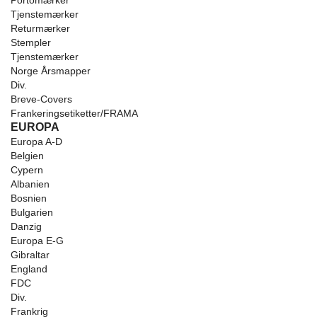
Portomærker
Tjenstemærker
Returmærker
Stempler
Tjenstemærker
Norge Årsmapper
Div.
Breve-Covers
Frankeringsetiketter/FRAMA
EUROPA
Europa A-D
Belgien
Cypern
Albanien
Bosnien
Bulgarien
Danzig
Europa E-G
Gibraltar
England
FDC
Div.
Frankrig