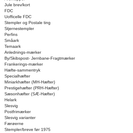
Jule brev/kort
FDC
Uofficelle FDC
Stempler og Postale ting
Stjernestempler
Perfins
Småark
Temaark
Anlednings-mærker
By/Skibspost- Jernbane-Fragtmærker
Frankerings-mærker
Hæfte-sammentryk
Specialhæfter
Miniarkhæfter (MH-Hæfter)
Prestigehæfter (PRH-Hæfter)
Sæsonhæfter (SÆ-Hæfter)
Helark
Slesvig
Postfrimærker
Slesvig varianter
Færøerne
Stempler/breve før 1975