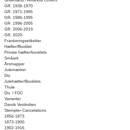
Greenland / Antarktis Covers
GR. 1938-1970
GR. 1971-1985
GR. 1986-1995
GR. 1996-2005
GR. 2006-2019
GR. 2020-
Frankeringsetiketter
Hæfter/Booklet
Private hæfter/booklets
Småark
Årsmapper
Julemærker
Div.
Julehæfter/Booklets
Thule
Div. / FDC
Varianter
Dansk Vestindien
Stempler-Cancelations
1856-1873.
1873-1900.
1902-1916.