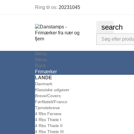
Ring til os:
20231045
search
Menu
Menu
Back
Frimærker
LANDE
Danmark
Klassiske udgaver
Breve/Covers
Førfilateli/Franco
Tjenstebreve
4 Rbs Fersew
4 Rbs Thiele I
4 Rbs Thiele II
4 Rbs Thiele III