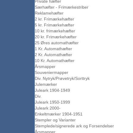
Private hæfter
Særhæfter - Frimærkestriber
Reklamehæfter
2 kr. Frimærkehæfter
5 kr. Frimærkehæfter
10 kr. frimærkehæfter
20 kr. Frimærkehæfter
25 Øres automathæfter
1 Kr. Automathæfter
2 Kr. Automathæfter
10 Kr. Automathæfter
Årsmapper
Souveniermapper
Div. Nytryk/Prøvetryk/Sorttryk
Julemærker
Juleark 1904-1949
Div.
Juleark 1950-1999
Juleark 2000-
Enkeltmærker 1904-1951
Stempler og Varianter
Stemplede/signerede ark og Forsendelser
Årsmapper