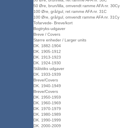
50 Øre, brun/lilla, ret ramme AFA nr. 30C
50 Øre, brun/lilla, omvendt ramme AFA nr. 30Cy
100 Øre, grå/gul, ret ramme AFA nr. 31C
100 Øre, grå/gul, omvendt ramme AFA nr. 31Cy
Tofarvede- Breve/kort
Bogtryks-udgaver
Breve / Covers
Større enheder / Larger units
DK. 1882-1904
DK. 1905-1912
DK. 1913-1923
DK. 1924-1930
Stålstiks udgaver
DK. 1933-1939
Breve/Covers
DK. 1940-1949
Breve/Covers
DK. 1950-1959
DK. 1960-1969
DK. 1970-1979
DK. 1980-1989
DK. 1990-1999
DK. 2000-2009